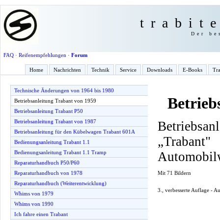
trabit
Der be
FAQ
·
Reifenempfehlungen
·
Forum
Home
Nachrichten
Technik
Service
Downloads
E-Books
Tra
Technische Änderungen von 1964 bis 1980
Betrieb
Betriebsanleitung Trabant von 1959
Betriebsanleitung Trabant P50
Betriebsanleitung Trabant von 1987
Betriebsan
Betriebsanleitung für den Kübelwagen Trabant 601A
„Traba
Bedienungsanleitung Trabant 1.1
Automobil
Bedienungsanleitung Trabant 1.1 Tramp
Reparaturhandbuch P50/P60
Mit 71 Bildern
Reparaturhandbuch von 1978
Reparaturhandbuch (Weiterentwicklung)
3., verbesserte Auflage - 
Whims von 1979
Whims von 1990
Ich fahre einen Trabant