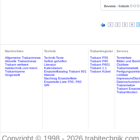
Bewerten - Schlecht
1
2
3
4
5
Nachrichten
Technik
Trabantregister
Service
Allgemeine Trabantnews
Technik-Texte
Trabant P50
Terminliste
Aktuelle Trabantnews
Selbst geholfen
Trabant P60
Bilder und Beric
Trabant weltweit
Literatur
Trabant P601
Clubliste
trabitechnik.com intern
Kalendarium
Trabant 1.1
Trabantstatistik
Trabantszene
Ersatzteilkatalog Trabant 601
Trabant Kübel
Fertigungszeitr
Vorgestellt
Historie
Linkliste
Nachtrag Ersatzteilliste
Impressum/Discl
Ersatzteile-Liste P50, P60
Datenschutzricht
SRI
Trabantwitze
Trabant Ersatzte
Trabantkosten
Copyright © 1998 - 2026 trabitechnik.com 