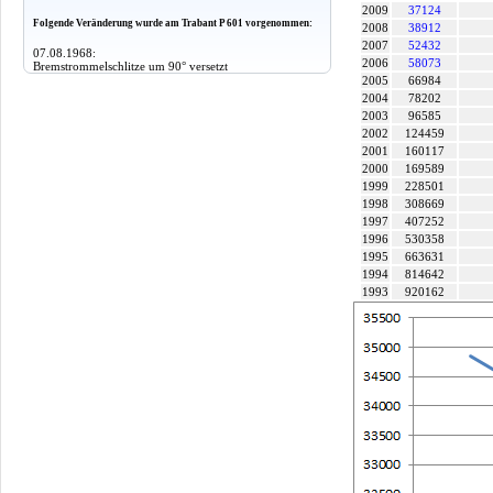
2009
37124
Folgende Veränderung wurde am Trabant P 601 vorgenommen:
2008
38912
2007
52432
07.08.1968:
2006
58073
Bremstrommelschlitze um 90° versetzt
2005
66984
2004
78202
2003
96585
2002
124459
2001
160117
2000
169589
1999
228501
1998
308669
1997
407252
1996
530358
1995
663631
1994
814642
1993
920162