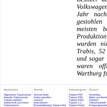
Volkswagen
Jahr nach
gestohlen
meisten b
Produktion
wurden ni
Trabis, 52
und sogar
waren off
Wartburg f
Nachrichten
Technik
Trabantregister
Service
Allgemeine Trabantnews
Technik-Texte
Trabant P50
Terminliste
Aktuelle Trabantnews
Selbst geholfen
Trabant P60
Bilder und Beric
Trabant weltweit
Literatur
Trabant P601
Clubliste
trabitechnik.com intern
Kalendarium
Trabant 1.1
Trabantstatistik
Trabantszene
Ersatzteilkatalog Trabant 601
Trabant Kübel
Fertigungszeitr