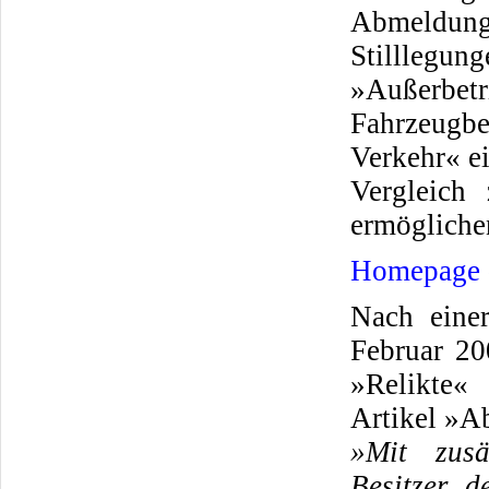
Abmeldung
Stilllegu
»Außerbetr
Fahrzeugb
Verkehr« e
Vergleich
ermögliche
Homepage
Nach eine
Februar 20
»Relikte«
Artikel »A
»Mit zusä
Besitzer 