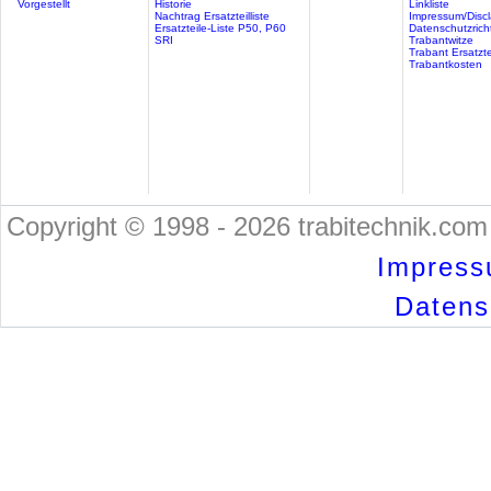
Vorgestellt
Historie
Linkliste
Nachtrag Ersatzteilliste
Impressum/Discl
Ersatzteile-Liste P50, P60
Datenschutzricht
SRI
Trabantwitze
Trabant Ersatzte
Trabantkosten
Copyright © 1998 - 2026 trabitechnik.com 
Impress
Datensc