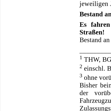
jeweiligen 
Bestand a
Es fahren
Straßen!
Bestand an
_________
1
THW, BGS 
2
einschl. B
3
ohne vorü
Bisher bei
der vorüb
Fahrzeu
Zulassungs