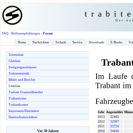
trabit
Der be
FAQ
·
Reifenempfehlungen
·
Forum
Home
Nachrichten
Technik
Service
Downloads
E-Books
Tra
Terminliste
Trabant
Clubliste
Fertigungszeiträume
Trabantstatistik
Im Laufe 
Bilder und Berichte
Trabant im
Linkliste
Trabant Ersatzteilhändler
Trabantwitze
Fahrzeugbe
Trabantkosten
Impressum/Disclaimer
Jahr
Angemeldet
Minus
2013
32485
Datenschutzrichtlinie
2012
32997
2011
33726
Vor 58 Jahren
2010
34846