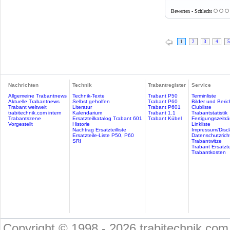
Bewerten - Schlecht
1
2
3
4
5
Nachrichten
Technik
Trabantregister
Service
Allgemeine Trabantnews
Technik-Texte
Trabant P50
Terminliste
Aktuelle Trabantnews
Selbst geholfen
Trabant P60
Bilder und Beric
Trabant weltweit
Literatur
Trabant P601
Clubliste
trabitechnik.com intern
Kalendarium
Trabant 1.1
Trabantstatistik
Trabantszene
Ersatzteilkatalog Trabant 601
Trabant Kübel
Fertigungszeitr
Vorgestellt
Historie
Linkliste
Nachtrag Ersatzteilliste
Impressum/Discl
Ersatzteile-Liste P50, P60
Datenschutzricht
SRI
Trabantwitze
Trabant Ersatzte
Trabantkosten
Copyright © 1998 - 2026 trabitechnik.com 