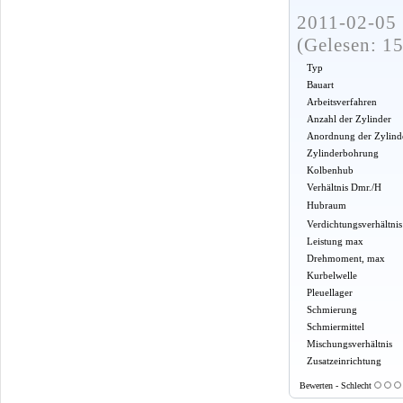
2011-02-05 
(Gelesen: 1
Typ
Bauart
Arbeitsverfahren
Anzahl der Zylinder
Anordnung der Zylind
Zylinderbohrung
Kolbenhub
Verhältnis Dmr./H
Hubraum
Verdichtungsverhältnis
Leistung max
Drehmoment, max
Kurbelwelle
Pleuellager
Schmierung
Schmiermittel
Mischungsverhältnis
Zusatzeinrichtung
Bewerten - Schlecht