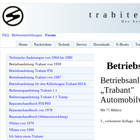
trabit
Der be
FAQ
·
Reifenempfehlungen
·
Forum
Home
Nachrichten
Technik
Service
Downloads
E-Books
Tra
Technische Änderungen von 1964 bis 1980
Betrieb
Betriebsanleitung Trabant von 1959
Betriebsanleitung Trabant P50
Betriebsanleitung Trabant von 1987
Betriebsan
Betriebsanleitung für den Kübelwagen Trabant 601A
„Traba
Bedienungsanleitung Trabant 1.1
Automobil
Bedienungsanleitung Trabant 1.1 Tramp
Reparaturhandbuch P50/P60
Mit 71 Bildern
Reparaturhandbuch von 1978
Reparaturhandbuch (Weiterentwicklung)
3., verbesserte Auflage - 
Whims von 1979
Whims von 1990
Ich fahre einen Trabant