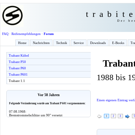
trabit
Der be
FAQ
·
Reifenempfehlungen
·
Forum
Home
Nachrichten
Technik
Service
Downloads
E-Books
Tra
Trabant Kübel
Trabant
Trabant P50
Trabant P60
Trabant P601
1988 bis 1
Trabant 1.1
Vor 58 Jahren
Einen eigenen Eintrag verf
Folgende Veränderung wurde am Trabant P 601 vorgenommen:
07.08.1968:
Bremstrommelschlitze um 90° versetzt
1
2
3