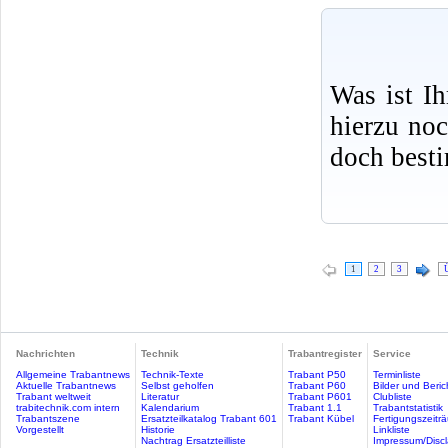
Was ist I
hierzu no
doch best
1
2
3
Nachrichten
Technik
Trabantregister
Service
Allgemeine Trabantnews
Technik-Texte
Trabant P50
Terminliste
Aktuelle Trabantnews
Selbst geholfen
Trabant P60
Bilder und Beric
Trabant weltweit
Literatur
Trabant P601
Clubliste
trabitechnik.com intern
Kalendarium
Trabant 1.1
Trabantstatistik
Trabantszene
Ersatzteilkatalog Trabant 601
Trabant Kübel
Fertigungszeitr
Vorgestellt
Historie
Linkliste
Nachtrag Ersatzteilliste
Impressum/Discl