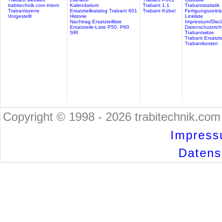
trabitechnik.com intern
Kalendarium
Trabant 1.1
Trabantstatistik
Trabantszene
Ersatzteilkatalog Trabant 601
Trabant Kübel
Fertigungszeitr
Vorgestellt
Historie
Linkliste
Nachtrag Ersatzteilliste
Impressum/Discl
Ersatzteile-Liste P50, P60
Datenschutzricht
SRI
Trabantwitze
Trabant Ersatzte
Trabantkosten
Copyright © 1998 - 2026 trabitechnik.com 
Impress
Datensc