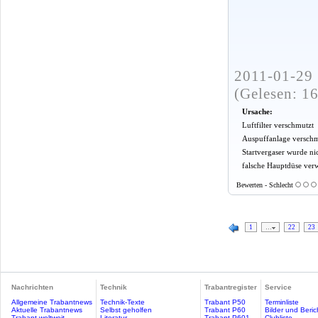
2011-01-29 
(Gelesen: 1
Ursache:
Luftfilter verschmutzt
Auspuffanlage verschm
Startvergaser wurde nic
falsche Hauptdüse ver
Bewerten - Schlecht
1
…
22
23
Nachrichten
Technik
Trabantregister
Service
Allgemeine Trabantnews
Technik-Texte
Trabant P50
Terminliste
Aktuelle Trabantnews
Selbst geholfen
Trabant P60
Bilder und Beric
Trabant weltweit
Literatur
Trabant P601
Clubliste