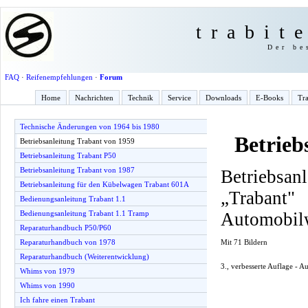
trabit
Der be
FAQ
·
Reifenempfehlungen
·
Forum
Home
Nachrichten
Technik
Service
Downloads
E-Books
Tra
Technische Änderungen von 1964 bis 1980
Betrieb
Betriebsanleitung Trabant von 1959
Betriebsanleitung Trabant P50
Betriebsanleitung Trabant von 1987
Betriebsan
Betriebsanleitung für den Kübelwagen Trabant 601A
„Traba
Bedienungsanleitung Trabant 1.1
Automobil
Bedienungsanleitung Trabant 1.1 Tramp
Reparaturhandbuch P50/P60
Mit 71 Bildern
Reparaturhandbuch von 1978
Reparaturhandbuch (Weiterentwicklung)
3., verbesserte Auflage - 
Whims von 1979
Whims von 1990
Ich fahre einen Trabant