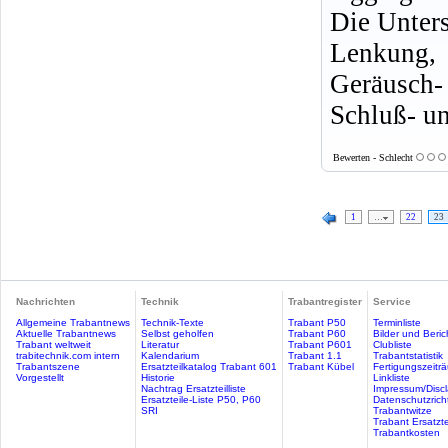
Die Unters
Lenkung, 
Geräusch
Schluß- un
Bewerten - Schlecht
1
…
22
23
Nachrichten
Technik
Trabantregister
Service
Allgemeine Trabantnews
Technik-Texte
Trabant P50
Terminliste
Aktuelle Trabantnews
Selbst geholfen
Trabant P60
Bilder und Beric
Trabant weltweit
Literatur
Trabant P601
Clubliste
trabitechnik.com intern
Kalendarium
Trabant 1.1
Trabantstatistik
Trabantszene
Ersatzteilkatalog Trabant 601
Trabant Kübel
Fertigungszeitr
Vorgestellt
Historie
Linkliste
Nachtrag Ersatzteilliste
Impressum/Discl
Ersatzteile-Liste P50, P60
Datenschutzricht
SRI
Trabantwitze
Trabant Ersatzte
Trabantkosten