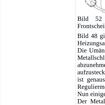
Bild 52 
Frontsche
Bild 48 g
Heizungsan
Die Umänd
Metallsch
abzunehm
aufzusteck
ist genau
Reguliermö
Nun einige
Der Metal