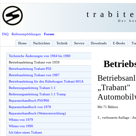
trabit
Der be
FAQ
·
Reifenempfehlungen
·
Forum
Home
Nachrichten
Technik
Service
Downloads
E-Books
Tra
Technische Änderungen von 1964 bis 1980
Betrieb
Betriebsanleitung Trabant von 1959
Betriebsanleitung Trabant P50
Betriebsanleitung Trabant von 1987
Betriebsan
Betriebsanleitung für den Kübelwagen Trabant 601A
„Traba
Bedienungsanleitung Trabant 1.1
Automobil
Bedienungsanleitung Trabant 1.1 Tramp
Reparaturhandbuch P50/P60
Mit 71 Bildern
Reparaturhandbuch von 1978
Reparaturhandbuch (Weiterentwicklung)
3., verbesserte Auflage - 
Whims von 1979
Whims von 1990
Ich fahre einen Trabant