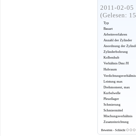
2011-02-05 
(Gelesen: 1
Typ
Bauart
Arbeitsverfahren
Anzahl der Zylinder
Anordnung der Zylind
Zylinderbohrung
Kolbenhub
Verhältnis Dmr./H
Hubraum
Verdichtungsverhältnis
Leistung max
Drehmoment, max
Kurbelwelle
Pleuellager
Schmierung
Schmiermittel
Mischungsverhältnis
Zusatzeinrichtung
Bewerten - Schlecht