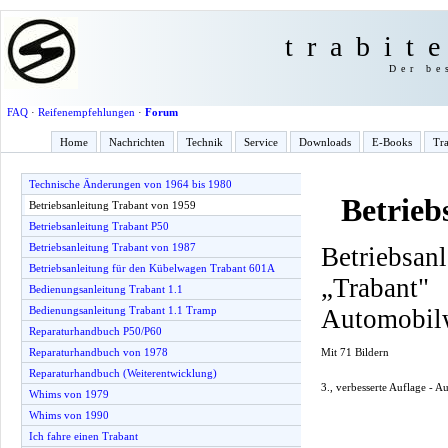
trabit
Der be
FAQ
·
Reifenempfehlungen
·
Forum
Home
Nachrichten
Technik
Service
Downloads
E-Books
Tra
Technische Änderungen von 1964 bis 1980
Betrieb
Betriebsanleitung Trabant von 1959
Betriebsanleitung Trabant P50
Betriebsanleitung Trabant von 1987
Betriebsan
Betriebsanleitung für den Kübelwagen Trabant 601A
„Traba
Bedienungsanleitung Trabant 1.1
Automobil
Bedienungsanleitung Trabant 1.1 Tramp
Reparaturhandbuch P50/P60
Mit 71 Bildern
Reparaturhandbuch von 1978
Reparaturhandbuch (Weiterentwicklung)
3., verbesserte Auflage - 
Whims von 1979
Whims von 1990
Ich fahre einen Trabant