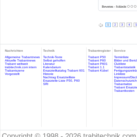
Bewerten - Schlecht
1
2
3
4
5
Nachrichten
Technik
Trabantregister
Service
Allgemeine Trabantnews
Technik-Texte
Trabant P50
Terminliste
Aktuelle Trabantnews
Selbst geholfen
Trabant P60
Bilder und Beric
Trabant weltweit
Literatur
Trabant P601
Clubliste
trabitechnik.com intern
Kalendarium
Trabant 1.1
Trabantstatistik
Trabantszene
Ersatzteilkatalog Trabant 601
Trabant Kübel
Fertigungszeitr
Vorgestellt
Historie
Linkliste
Nachtrag Ersatzteilliste
Impressum/Discl
Ersatzteile-Liste P50, P60
Datenschutzricht
SRI
Trabantwitze
Trabant Ersatzte
Trabantkosten
Copyright © 1998 - 2026 trabitechnik.com 