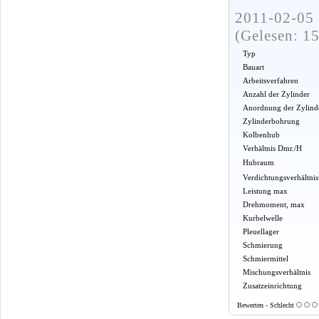
2011-02-05 
(Gelesen: 1
Typ
Bauart
Arbeitsverfahren
Anzahl der Zylinder
Anordnung der Zylind
Zylinderbohrung
Kolbenhub
Verhältnis Dmr./H
Hubraum
Verdichtungsverhältnis
Leistung max
Drehmoment, max
Kurbelwelle
Pleuellager
Schmierung
Schmiermittel
Mischungsverhältnis
Zusatzeinrichtung
Bewerten - Schlecht