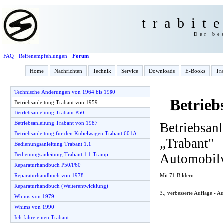
trabit
Der be
FAQ
·
Reifenempfehlungen
·
Forum
Home
Nachrichten
Technik
Service
Downloads
E-Books
Tra
Technische Änderungen von 1964 bis 1980
Betrieb
Betriebsanleitung Trabant von 1959
Betriebsanleitung Trabant P50
Betriebsanleitung Trabant von 1987
Betriebsan
Betriebsanleitung für den Kübelwagen Trabant 601A
„Traba
Bedienungsanleitung Trabant 1.1
Automobil
Bedienungsanleitung Trabant 1.1 Tramp
Reparaturhandbuch P50/P60
Mit 71 Bildern
Reparaturhandbuch von 1978
Reparaturhandbuch (Weiterentwicklung)
3., verbesserte Auflage - 
Whims von 1979
Whims von 1990
Ich fahre einen Trabant