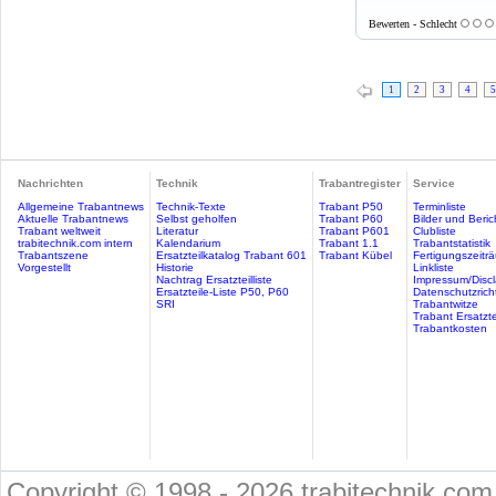
Bewerten - Schlecht
1
2
3
4
5
Nachrichten
Technik
Trabantregister
Service
Allgemeine Trabantnews
Technik-Texte
Trabant P50
Terminliste
Aktuelle Trabantnews
Selbst geholfen
Trabant P60
Bilder und Beric
Trabant weltweit
Literatur
Trabant P601
Clubliste
trabitechnik.com intern
Kalendarium
Trabant 1.1
Trabantstatistik
Trabantszene
Ersatzteilkatalog Trabant 601
Trabant Kübel
Fertigungszeitr
Vorgestellt
Historie
Linkliste
Nachtrag Ersatzteilliste
Impressum/Discl
Ersatzteile-Liste P50, P60
Datenschutzricht
SRI
Trabantwitze
Trabant Ersatzte
Trabantkosten
Copyright © 1998 - 2026 trabitechnik.com 