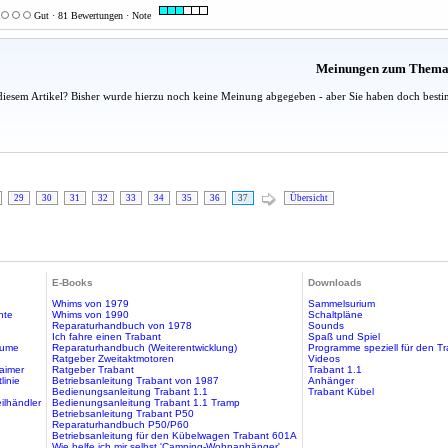
Gut · 81 Bewertungen · Note
Meinungen zum Them
diesem Artikel? Bisher wurde hierzu noch keine Meinung abgegeben - aber Sie haben doch besti
29
30
31
32
33
34
35
36
37
Übersicht
E-Books
Downloads
Whims von 1979
Sammelsurium
hte
Whims von 1990
Schaltpläne
Reparaturhandbuch von 1978
Sounds
Ich fahre einen Trabant
Spaß und Spiel
äume
Reparaturhandbuch (Weiterentwicklung)
Programme speziell für den T
Ratgeber Zweitaktmotoren
Videos
aimer
Ratgeber Trabant
Trabant 1.1
linie
Betriebsanleitung Trabant von 1987
Anhänger
Bedienungsanleitung Trabant 1.1
Trabant Kübel
ilhändler
Bedienungsanleitung Trabant 1.1 Tramp
Betriebsanleitung Trabant P50
Reparaturhandbuch P50/P60
Betriebsanleitung für den Kübelwagen Trabant 601A
Wie helfe ich mir selbst 'Camping-Wohnanhänger'