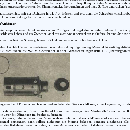
mpe eindrücken, um 90 ° drehen und herausziehen, neue Kugellampe mit den Stanznasen in die
 durch Auseinanderdrücken der Klemmkontakte herausnehmen und neue Soffitte eindrücken (nur b
austrittsgehäuse mit der Dichtung in die Nut drücken und erst dann die Schrauben einschrauben
chten kommt der gelbe Lichtaustrittsteil nach außen.
g/Anhänger
tercamp hat einen Anhängerstecker am 7poligen Leitungskabel montiert, während die Cam
chlossen haben und ein Zwischenkabel mit zwei Anhängersteckern mitliefern. Ist eine Störung am
 unter der Nut des Steckergehäuses mit kleinem Schraubendreher herausdrücken.
der lässt sich leichter herausdrücken, wenn das siebenpolige Innengehäuse leicht zurückgedrück
elle lösen, indem die zwei M-3-Schrauben aus den Gehäuseöffnungen (Bild 4.129) herausgedreh
ngerstecker 1 Porzellangehäuse mit sieben federnden Steckanschlüssen; 2 Steckergehäuse; 3 Kabe
 weit herausdrehen, bis sich das Kabel hin und her bewegen lässt. Werden die Schrauben vollk
er unter die Öffnungen im Stecker zu bringen.
n Richtung Kabel schieben. Der Porzellaneinsatz mit den Kabelanschlüssen wird nach vorn herau
 einmal demontiert, dann sollten nicht nur die Störung behoben, sondern gleichzeitig alle
n den Kabelanschlüssen eintreten, ist dieser Arbeitsgang an jedem Kabelanschluss einzeln auszu