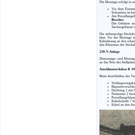
Die Montage erfolgt in u
Vor dem Einsetze
Schrauben ist k
Am Porzellangeh
Beachte:
Das Gehäuse aus
Steckergehäuse 
Die siebenpolige Steckd
lässt. Vor der Montage 
Kabelstrang an den scha
den Klemmen der Steckdo
220-V-Anlage
Demontage- und Montagea
an das Netz des Stellpla
Anschlusssteckdose K 1
Beim Anschließen des Ver
Verlängerungska
Bajonettverschl
Dichtring 1 mit 
Nutmutter 2 her
Porzellangehäus
Kabelschelle 7 l
Kabel an den An