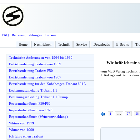
FAQ
·
Reifenempfehlungen
·
Forum
Home
Nachrichten
Technik
Service
Downloads
E-Books
Tra
Technische Änderungen von 1964 bis 1980
Wie helfe ich mir
Betriebsanleitung Trabant von 1959
Betriebsanleitung Trabant P50
vom VEB Verlag Technik, B
1. Auflage mit 320 Bildern
Betriebsanleitung Trabant von 1987
Betriebsanleitung für den Kübelwagen Trabant 601A
Bedienungsanleitung Trabant 1.1
Bedienungsanleitung Trabant 1.1 Tramp
Reparaturhandbuch P50/P60
Reparaturhandbuch von 1978
1
…
27
28
Reparaturhandbuch (Weiterentwicklung)
Whims von 1979
Whims von 1990
Ich fahre einen Trabant