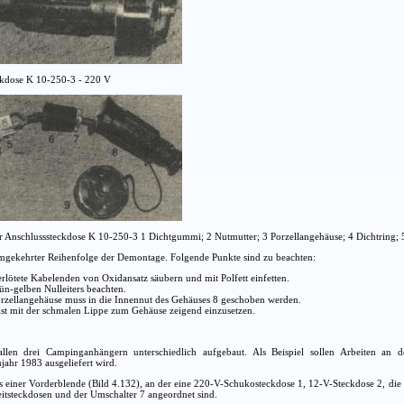
eckdose K 10-250-3 - 220 V
der Anschlusssteckdose K 10-250-3 1 Dichtgummi; 2 Nutmutter; 3 Porzellangehäuse; 4 Dichtring; 
umgekehrter Reihenfolge der Demontage. Folgende Punkte sind zu beachten:
ötete Kabelenden von Oxidansatz säubern und mit Polfett einfetten.
ün-gelben Nulleiters beachten.
zellangehäuse muss in die Innennut des Gehäuses 8 geschoben werden.
ist mit der schmalen Lippe zum Gehäuse zeigend einzusetzen.
 allen drei Campinganhängern unterschiedlich aufgebaut. Als Beispiel sollen Arbeiten a
ahr 1983 ausgeliefert wird.
us einer Vorderblende (Bild 4.132), an der eine 220-V-Schukosteckdose 1, 12-V-Steckdose 2, die
eitsteckdosen und der Umschalter 7 angeordnet sind.