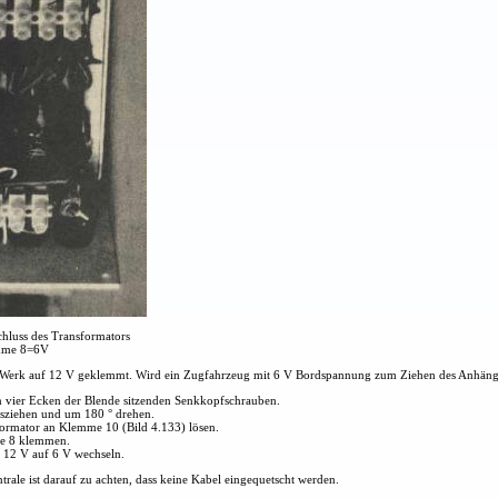
hluss des Transformators
mme 8=6V
b Werk auf 12 V geklemmt. Wird ein Zugfahrzeug mit 6 V Bordspannung zum Ziehen des Anhänge
n vier Ecken der Blende sitzenden Senkkopfschrauben.
usziehen und um 180 ° drehen.
ormator an Klemme 10 (Bild 4.133) lösen.
e 8 klemmen.
12 V auf 6 V wechseln.
rale ist darauf zu achten, dass keine Kabel eingequetscht werden.