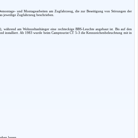
 Demontage- und Montagearbeiten am Zugfahrzeug, die zur Beseitigung von Störungen der
as jeweilige Zugfahrzeug beschrieben.
, während am Wohnzeltanhänger eine rechteckige BBS-Leuchte angebaut ist. Bis auf den
nd installiert. Ab 1983 wurde beim Camptourist CT 5-3 die Kennzeichenbeleuchtung mit in
ehen lassen.