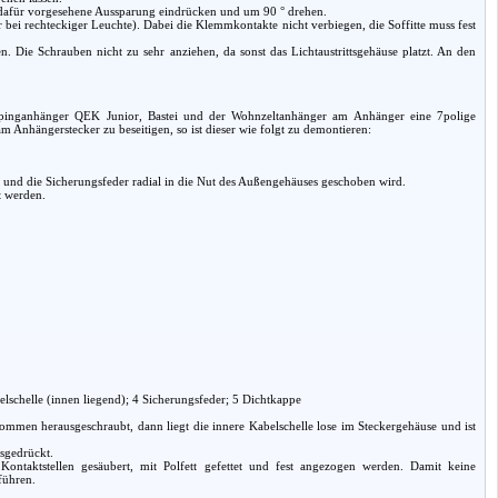
 dafür vorgesehene Aussparung eindrücken und um 90 ° drehen.
ei rechteckiger Leuchte). Dabei die Klemmkontakte nicht verbiegen, die Soffitte muss fest
. Die Schrauben nicht zu sehr anziehen, da sonst das Lichtaustrittsgehäuse platzt. An den
pinganhänger QEK Junior, Bastei und der Wohnzeltanhänger am Anhänger eine 7polige
 Anhängerstecker zu beseitigen, so ist dieser wie folgt zu demontieren:
t und die Sicherungsfeder radial in die Nut des Außengehäuses geschoben wird.
t werden.
lschelle (innen liegend); 4 Sicherungsfeder; 5 Dichtkappe
ommen herausgeschraubt, dann liegt die innere Kabelschelle lose im Steckergehäuse und ist
sgedrückt.
 Kontaktstellen gesäubert, mit Polfett gefettet und fest angezogen werden. Damit keine
führen.