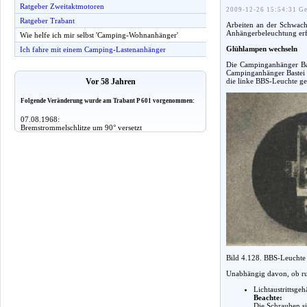
Ratgeber Zweitaktmotoren
2009-12-26 15:54:31 Ge
Ratgeber Trabant
Arbeiten an der Schwach
Anhängerbeleuchtung erfo
Wie helfe ich mir selbst 'Camping-Wohnanhänger'
Glühlampen wechseln
Ich fahre mit einem Camping-Lastenanhänger
Die Campinganhänger Ba
Campinganhänger Bastei 
die linke BBS-Leuchte g
Vor 58 Jahren
Folgende Veränderung wurde am Trabant P 601 vorgenommen:
07.08.1968:
Bremstrommelschlitze um 90° versetzt
Bild 4.128. BBS-Leuchte 
Unabhängig davon, ob run
Lichtaustrittsg
Beachte:
Die Schrauben si