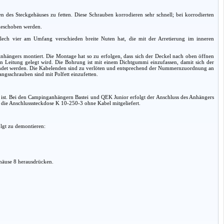
 des Steckgehäuses zu fetten. Diese Schrauben korrodieren sehr schnell; bei korrodierten
 geschoben werden.
ech vier am Umfang verschieden breite Nuten hat, die mit der Arretierung im inneren
hängers montiert. Die Montage hat so zu erfolgen, dass sich der Deckel nach oben öffnen
n Leitung gelegt wird. Die Bohrung ist mit einem Dichtgummi einzufassen, damit sich der
wendet werden. Die Kabelenden sind zu verlöten und entsprechend der Nummernzuordnung an
sschrauben sind mit Polfett einzufetten.
st. Bei den Campinganhängern Bastei und QEK Junior erfolgt der Anschluss des Anhängers
die Anschlusssteckdose K 10-250-3 ohne Kabel mitgeliefert.
olgt zu demontieren:
häuse 8 herausdrücken.