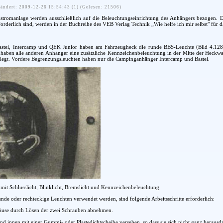
ändert: 2009-12-26 15:54:43 (1) (Gelesen: 21506)
stromanlage werden ausschließlich auf die Beleuchtungseinrichtung des Anhängers bezogen.
rderlich sind, werden in der Buchreihe des VEB Verlag Technik „Wie helfe ich mir selbst" für d
stei, Intercamp und QEK Junior haben am Fahrzeugheck die runde BBS-Leuchte (Bild 4.128)
haben alle anderen Anhänger eine zusätzliche Kennzeichenbeleuchtung in der Mitte der Heckwa
elegt. Vordere Begrenzungsleuchten haben nur die Campinganhänger Intercamp und Bastei.
mit Schlusslicht, Blinklicht, Bremslicht und Kennzeichenbeleuchtung
de oder rechteckige Leuchten verwendet werden, sind folgende Arbeitsschritte erforderlich:
ehäuse durch Lösen der zwei Schrauben abnehmen.
nd innen mit einer Gummi- oder Plastedichtscheibe versehen, so dass sie sich nicht ganz herausdr