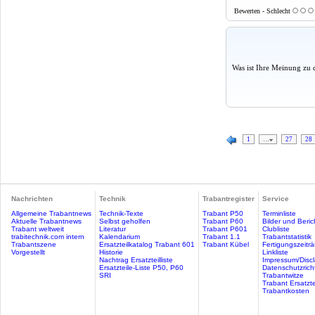
Bewerten - Schlecht
Was ist Ihre Meinung zu 
1
…
27
28
Nachrichten
Technik
Trabantregister
Service
Allgemeine Trabantnews
Technik-Texte
Trabant P50
Terminliste
Aktuelle Trabantnews
Selbst geholfen
Trabant P60
Bilder und Beric
Trabant weltweit
Literatur
Trabant P601
Clubliste
trabitechnik.com intern
Kalendarium
Trabant 1.1
Trabantstatistik
Trabantszene
Ersatzteilkatalog Trabant 601
Trabant Kübel
Fertigungszeitr
Vorgestellt
Historie
Linkliste
Nachtrag Ersatzteilliste
Impressum/Discl
Ersatzteile-Liste P50, P60
Datenschutzricht
SRI
Trabantwitze
Trabant Ersatzte
Trabantkosten