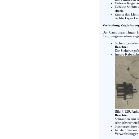
Defekte Kugella
Defekte Soffitte
sitzen.
Zuerst das Licht
rechteckigen Leu
Verbindung Zugfahrzeu
Der Campinganhänger In
Kupplungssteckdose anges
Sicherungsfeder
Beachte:
Die Sicherungsfe
Innere Kabelsch
Bild 4.129. Anhä
Beachte:
Schrauben nur so
sehr schwer wied
Steckergehäuse i
Ist der Stecker
Verwechslungen a