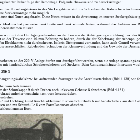
mgekehrter Reihenfolge der Demontage. Folgende Hinweise sind zu berücksichtigen:
n des Porzellangehäuses in das Steckergehäuse sind die Schrauben der Kabelschelle im Inneren
eine Steckermontage mehr möglich.
äuse sind Nuten angebracht. Diese Nuten müssen in die Arretierung im inneren Steckergehäuse
 Alu-Guss hat paarweise zwei breite und zwei schmale Nuten, während das Gehäuse aus Bl
übereinstimmen müssen.
ose wird mit drei Durchgangsschrauben an der Traverse der Anhängerzugvorrichtung bzw. des An
ist an der Traverse eine 10-mm-Bohrung zu bohren, durch die der Kabelstrang der siebenpolige
rfen Blechkanten nicht durchscheuert. Ist kein Dichtgummi vorhanden, kann auch Cenusil ver
se anzuschließen. Kabelenden, Schrauben der Klemmverbindung und das Gewinde der Durchgang
rbeiten an der 220-V-Anlage dürfen nur durchgeführt werden, wenn die Anlage spannungslos i
tzes mit handelsüblichen Schukosteckdosen und Steckern. Beim Campinganhänger Intercamp wird 
0-250-3
längerungskabels bzw. bei auftretenden Störungen ist die Anschlusssteckdose (Bild 4.130) wie f
bel vom Netz trennen.
uss der Schutzkappe 9 durch Drehen nach links vom Gehäuse 8 abnehmen (Bild 4.131).
Schraubendreher vorsichtig nach vorn herausdrücken.
ausdrehen.
e 3 mit Dichtring 4 und Anschlussklemmen 5 sowie Schutzhülle 6 mit Kabelschelle 7 aus dem Ge
ösen und mit Schutzhülle 6 vom Porzellaneinsatz abziehen.
schlussklemmen lösen.