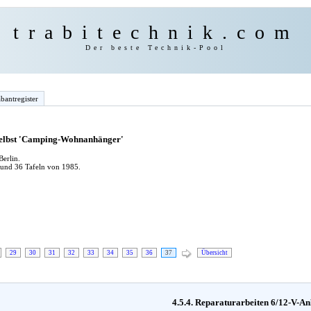
trabitechnik.com
Der beste Technik-Pool
bantregister
 selbst 'Camping-Wohnanhänger'
erlin.
 und 36 Tafeln von 1985.
29
30
31
32
33
34
35
36
37
Übersicht
4.5.4. Reparaturarbeiten 6/12-V-An