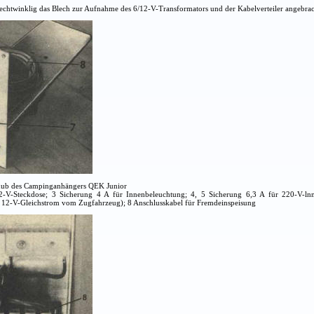
rechtwinklig das Blech zur Aufnahme des 6/12-V-Transformators und der Kabelverteiler angebrac
chub des Campinganhängers QEK Junior
2-V-Steckdose; 3 Sicherung 4 A für Innenbeleuchtung; 4, 5 Sicherung 6,3 A für 220-V-lnn
s 12-V-Gleichstrom vom Zugfahrzeug); 8 Anschlusskabel für Fremdeinspeisung