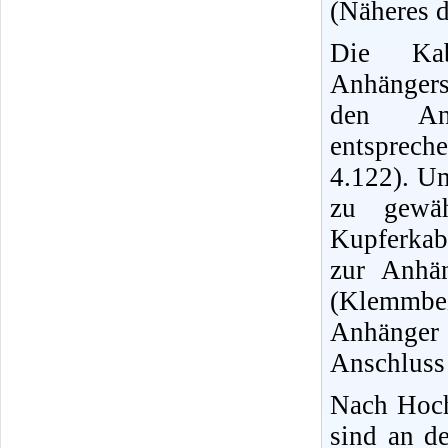
(Näheres d
Die Kab
Anhängers
den Ans
entsprech
4.122). U
zu gewähr
Kupferkab
zur Anhä
(Klemmbe
Anhänger
Anschluss
Nach Hoch
sind an d