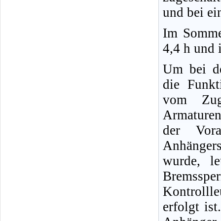
und bei ei
Im Sommer
4,4 h und 
Um bei d
die Funkt
vom Zug
Armaturen
der Vor
Anhängers
wurde, le
Bremssp
Kontrolll
erfolgt is