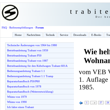
trabit
Der be
FAQ
·
Reifenempfehlungen
·
Forum
Home
Nachrichten
Technik
Service
Downloads
E-Books
Tra
Technische Änderungen von 1964 bis 1980
Wie hel
Betriebsanleitung Trabant von 1959
Betriebsanleitung Trabant P50
Wohnan
Betriebsanleitung Trabant von 1987
Betriebsanleitung für den Kübelwagen Trabant 601A
vom VEB Ve
Bedienungsanleitung Trabant 1.1
Bedienungsanleitung Trabant 1.1 Tramp
1. Auflage
Reparaturhandbuch P50/P60
1985.
Reparaturhandbuch von 1978
Reparaturhandbuch (Weiterentwicklung)
Whims von 1979
Whims von 1990
1
…
27
28
Ich fahre einen Trabant