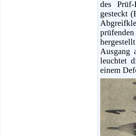
des Prüf-
gesteckt (
Abgreifk
prüfende
hergestel
Ausgang a
leuchtet d
einem Defe