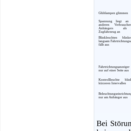
Glühlampen glimmen
Spannung liegt an
anderen Verbrauch
Anhängers al
Zugfahrzeug an
Blinkleuchten blin
langsam Fahrtrichtungs
fällt aus
Fahrtrichtungsanzeige
nur auf einer Seite aus
Kontrollleuchte bli
kürzeren Intervallen
Beleuchtungseinrichtun
nur am Anhänger aus
Bei Störu