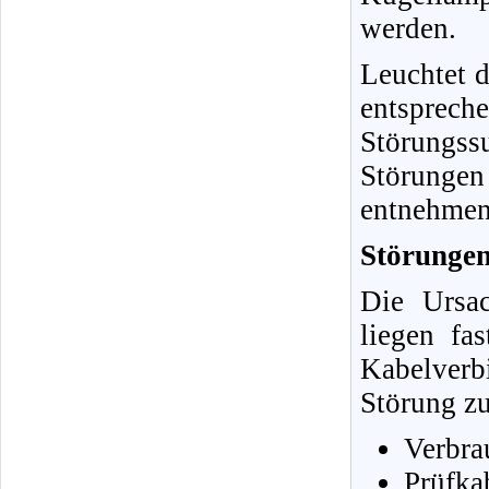
werden.
Leuchtet 
entsprech
Störungss
Störunge
entnehmen
Störungen
Die Ursa
liegen fa
Kabelverb
Störung zu
Verbra
Prüfka