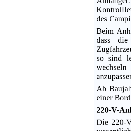
Anhänge
Kontrollle
des Campin
Beim Anhä
dass die
Zugfahrzeu
so sind l
wechseln
anzupasse
Ab Baujah
einer Bord
220-V-An
Die 220-V