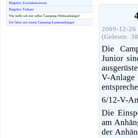
Ratgeber Zweitaktmotoren
Ratgeber Trabant
Wie helfe ich mir selbst 'Camping-Wohnanhänger'
Ich fahre mit einem Camping-Lastenanhänger
2009-12-26 
(Gelesen: 3
Die Camp
Junior si
ausgerüst
V-Anlage
entspreche
6/12-V-An
Die Einsp
am Anhäng
der Anhän