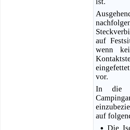
ist.
Ausgehen
nachfo
Steckverb
auf Fests
wenn kei
Kontaktste
eingefett
vor.
In die 
Campingan
einzubezie
auf folgen
Die Is