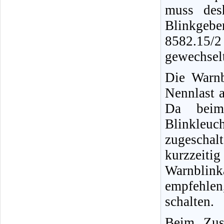
muss des
Blinkgeb
8582.15/
gewechsel
Die Warnb
Nennlast a
Da beim 
Blinkleu
zugescha
kurzzeit
Warnblinka
empfehlen
schalten.
Beim Zusc