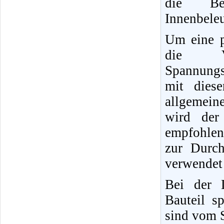
die Be
Innenbeleu
Um eine p
die V
Spannungs
mit dies
allgemein
wird der 
empfohlen
zur Durc
verwendet
Bei der 
Bauteil s
sind vom S