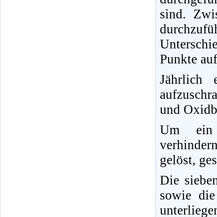
sind. Zwi
durchzufü
Unterschi
Punkte au
Jährlich
aufzuschr
und Oxidbi
Um ein 
verhinder
gelöst, ge
Die siebe
sowie die
unterlieg