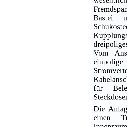
wesentlic
Fremdspa
Bastei 
Schukostec
Kupplung
dreipolig
Vom Ansc
einpoli
Stromver
Kabelansc
für Bele
Steckdose
Die Anlag
einen Tr
Innenrau