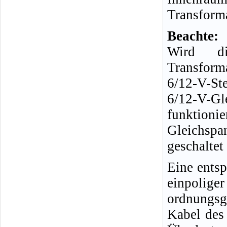
Transforma
Beachte:
Wird di
Transforma
6/12-V-St
6/12-V-Gl
funktio
Gleichsp
geschaltet
Eine ents
einpolig
ordnungs
Kabel des