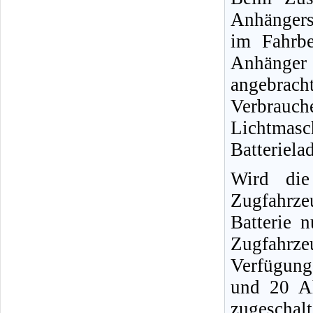
Anhängers
im Fahrb
Anhänge
angebrach
Verbrauch
Lichtmas
Batteriela
Wird die
Zugfahrze
Batterie n
Zugfahrzeu
Verfügung
und 20 A
zugeschal