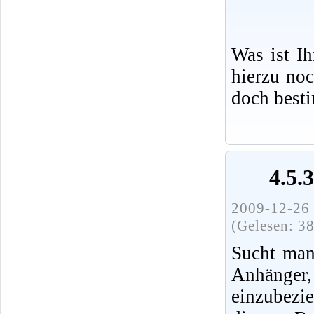
Was ist I
hierzu no
doch best
4.5.
2009-12-26 
(Gelesen: 3
Sucht man
Anhänger,
einzubezi