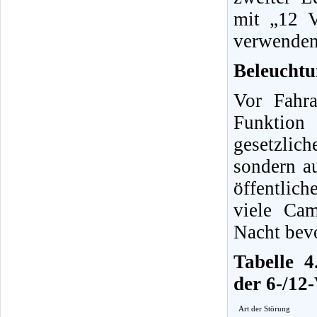
mit „12 V
verwenden
Beleuchtu
Vor Fahran
Funktion
gesetzlich
sondern a
öffentlic
viele Ca
Nacht bev
Tabelle 4
der 6-/12
Art der Störung