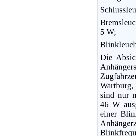
Schlussle
Bremsleuc
5 W;
Blinkleuc
Die Absic
Anhänge
Zugfahrze
Wartburg,
sind nur 
46 W ausg
einer Bli
Anhängerz
Blinkfreq