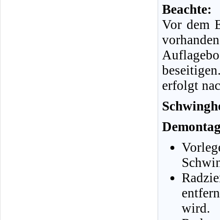
Beachte:
Vor dem E
vorhanden
Auflageb
beseitige
erfolgt na
Schwinghe
Demontag
Vorle
Schwin
Radzie
entfe
wird.