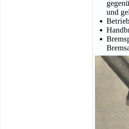
gegenü
und gek
Betrie
Handbr
Brems
Bremsa