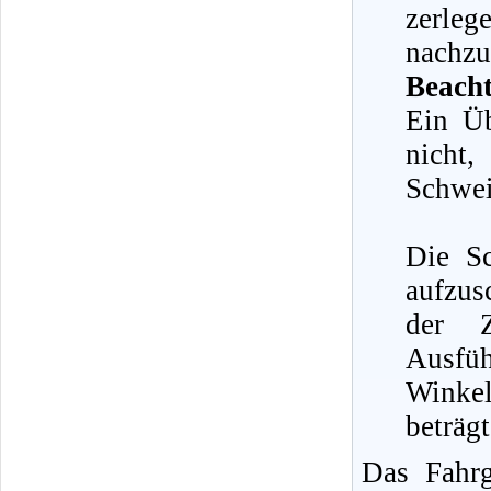
zerle
nachzu
Beacht
Ein Üb
nicht
Schwei
Die Sc
aufzus
der Z
Ausfü
Winke
beträg
Das Fahrg