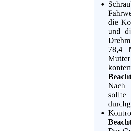
Schra
Fahrwe
die Ko
und di
Drehm
78,4 
Mutter
konter
Beach
Nach 
sollt
durchg
Kontrol
Beacht