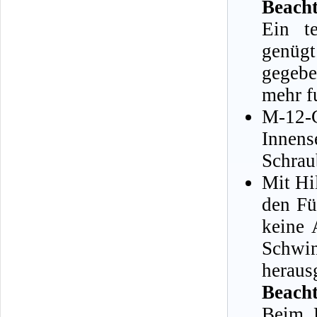
Beacht
Ein te
genüg
gegebe
mehr f
M-12
Innen
Schrau
Mit Hi
den Fü
keine 
Schw
heraus
Beacht
Beim H