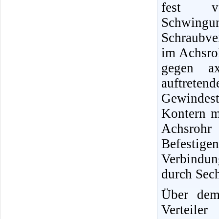
fest v
Schwingu
Schraubver
im Achsro
gegen ax
auftret
Gewindes
Kontern m
Achsrohr
Befestig
Verbindu
durch Sec
Über dem
Vertei