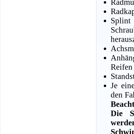
Radmut
Radkap
Splin
Schrau
heraus
Achsmu
Anhän
Reifen
Stands
Je ein
den Fa
Beacht
Die S
werd
Schw