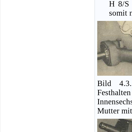
H 8/S 
somit 
Bild 4.3
Festh
Innensec
Mutter mi