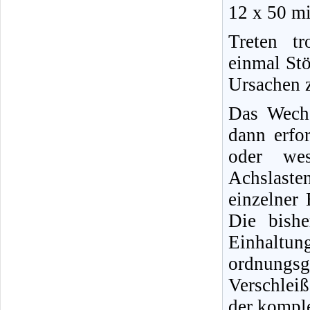
12 x 50 m
Treten tr
einmal Stö
Ursachen z
Das Wechs
dann erfo
oder wes
Achslaste
einzelner
Die bishe
Einhalt
ordnungsg
Verschleiß
der komple