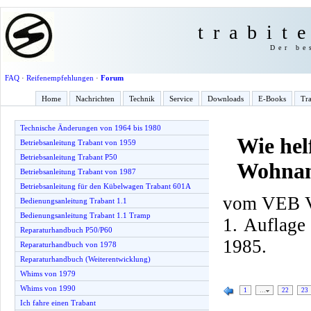
trabit
Der be
FAQ
·
Reifenempfehlungen
·
Forum
Home
Nachrichten
Technik
Service
Downloads
E-Books
Tra
Technische Änderungen von 1964 bis 1980
Wie hel
Betriebsanleitung Trabant von 1959
Betriebsanleitung Trabant P50
Wohnan
Betriebsanleitung Trabant von 1987
Betriebsanleitung für den Kübelwagen Trabant 601A
vom VEB Ve
Bedienungsanleitung Trabant 1.1
Bedienungsanleitung Trabant 1.1 Tramp
1. Auflage
Reparaturhandbuch P50/P60
1985.
Reparaturhandbuch von 1978
Reparaturhandbuch (Weiterentwicklung)
Whims von 1979
Whims von 1990
1
…
22
23
Ich fahre einen Trabant