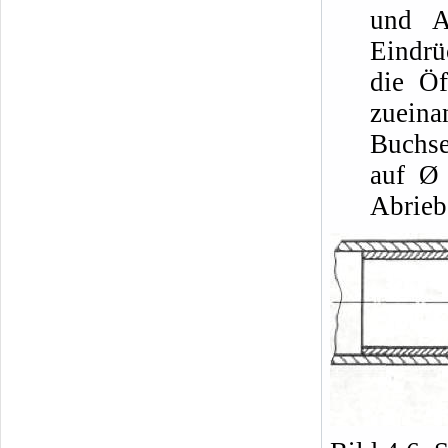
und A
Eindrü
die Ö
zueina
Buchse
auf Ø 
Abrieb