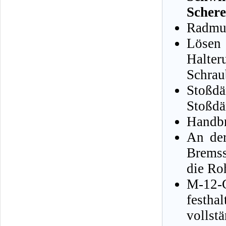
Scher
Radmut
Lösen
Halte
Schrau
Stoßd
Stoßdä
Handbr
An der
Bremss
die Ro
M-12-G
festh
vollst