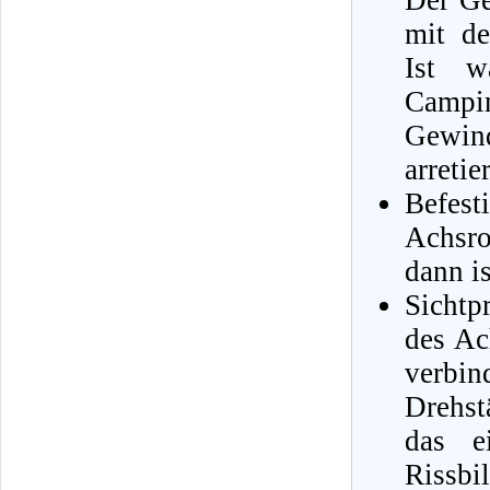
Der Ge
mit de
Ist w
Campin
Gewin
arretie
Befest
Achsro
dann i
Sichtp
des Ac
verbi
Drehst
das e
Rissb