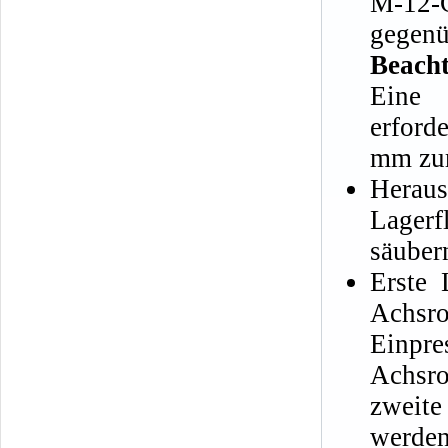
M-12-
gegenü
Beacht
Eine 
erford
mm zur
Heraus
Lager
säuber
Erste 
Achsro
Einpr
Achsro
zweit
werden