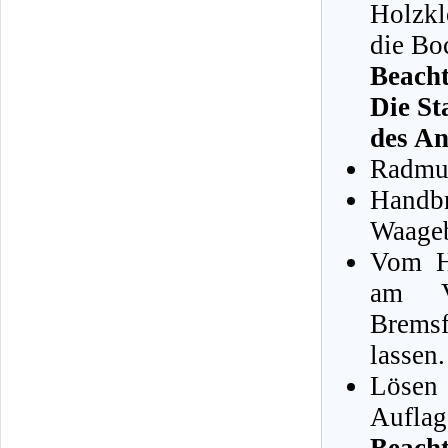
Holzkl
die Bo
Beacht
Die St
des An
Radmut
Handbr
Waageb
Vom H
am Ve
Brems
lassen.
Löse
Auflag