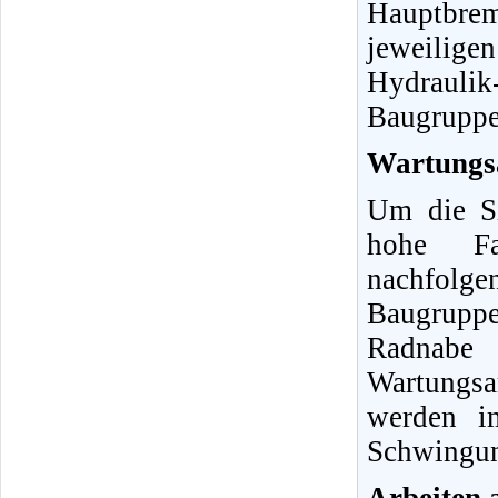
Hauptbre
jeweilig
Hydraulik-
Baugruppe
Wartungs
Um die Si
hohe Fah
nachfolg
Baugrupp
Radnabe
Wartungs
werden i
Schwingun