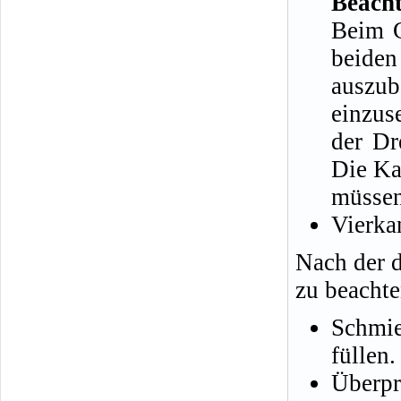
Beacht
Beim C
beiden
auszub
einzus
der Dr
Die Ka
müssen 
Vierka
Nach der 
zu beachte
Schmie
füllen.
Über