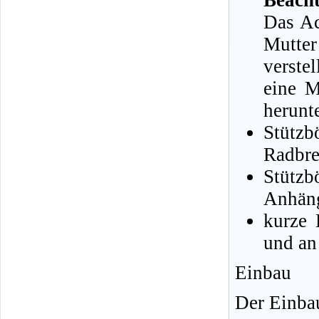
Beacht
Das Ac
Mutte
verste
eine 
herunte
Stütz
Radbre
Stütz
Anhäng
kurze 
und an
Einbau
Der Einbau