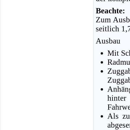
Beachte:
Zum Ausba
seitlich 1
Ausbau
Mit Sc
Radmut
Zugga
Zuggab
Anhän
hint
Fahrwe
Als zu
abges