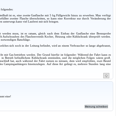
 folgendes:
ilhaft ist es, eine zweite Gasflasche mit 5 kg Füllgewicht hinzu zu erwerben. Man verfügt
füllter zweiter Flasche überschritten, so kann eine Korrektur nur durch Veränderung der
en unterwegs kann viel Lauferei mit sich bringen.
t werden muss, ist es ratsam, gleich nach dem Einbau der Gasflasche eine Brennprobe
h Aufschrauben des Flaschenventils Kocher, Heizung oder Kühlschrank überprüft werden.
ie notwendigen Ratschläge.
, welches sich noch in der Leitung befindet, wird an einem Verbraucher so lange abgebrannt,
ht mit Gas betrieben werden. Der Grund hierfür ist folgender: Während der Fahrt kann es
i in Betrieb befindlichem Kühlschrank entzünden, und die möglichen Folgen wären groß.
-Anschluß hat, auch während der Fahrt nutzen zu müssen, dem wird empfohlen, zwei Beutel
des Campinganhängers hineinzulegen. Auf diese Art gelingt es, mehrere Stunden lang eine
a
mmt eine!