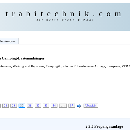
trabitechnik.com
Der beste Technik-Pool
bantregister
em Camping-Lastenanhänger
inweise, Wartung und Reparatur, Campingtipps in der 2. bearbeiteten Auflage, transpress, VEB 
28
29
30
31
32
33
34
…
57
Übersicht
2.3.5 Propangasanlage