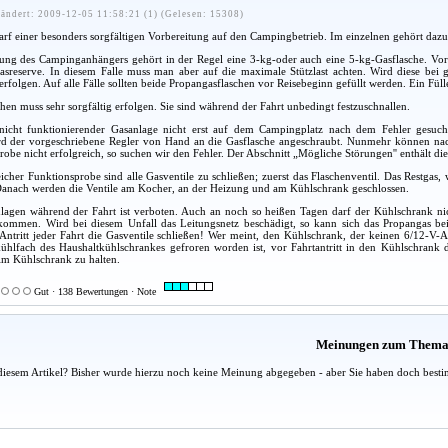
ändert: 2009-12-05 11:58:21 (1) (Gelesen: 15308)
rf einer besonders sorgfältigen Vorbereitung auf den Campingbetrieb. Im einzelnen gehört dazu
ung des Campinganhängers gehört in der Regel eine 3-kg-oder auch eine 5-kg-Gasflasche. Vorte
sreserve. In diesem Falle muss man aber auf die maximale Stützlast achten. Wird diese bei ge
folgen. Auf alle Fälle sollten beide Propangasflaschen vor Reisebeginn gefüllt werden. Ein Füll
hen muss sehr sorgfältig erfolgen. Sie sind während der Fahrt unbedingt festzuschnallen.
nicht funktionierender Gasanlage nicht erst auf dem Campingplatz nach dem Fehler gesuch
d der vorgeschriebene Regler von Hand an die Gasflasche angeschraubt. Nunmehr können nac
robe nicht erfolgreich, so suchen wir den Fehler. Der Abschnitt „Mögliche Störungen'' enthält d
eicher Funktionsprobe sind alle Gasventile zu schließen; zuerst das Flaschenventil. Das Restgas
 Danach werden die Ventile am Kocher, an der Heizung und am Kühlschrank geschlossen.
lagen während der Fahrt ist verboten. Auch an noch so heißen Tagen darf der Kühlschrank nic
ommen. Wird bei diesem Unfall das Leitungsnetz beschädigt, so kann sich das Propangas be
Antritt jeder Fahrt die Gasventile schließen! Wer meint, den Kühlschrank, der keinen 6/12-V
kühlfach des Haushaltkühlschrankes gefroren worden ist, vor Fahrtantritt in den Kühlschrank 
im Kühlschrank zu halten.
Gut · 138 Bewertungen · Note
Meinungen zum Them
diesem Artikel? Bisher wurde hierzu noch keine Meinung abgegeben - aber Sie haben doch besti