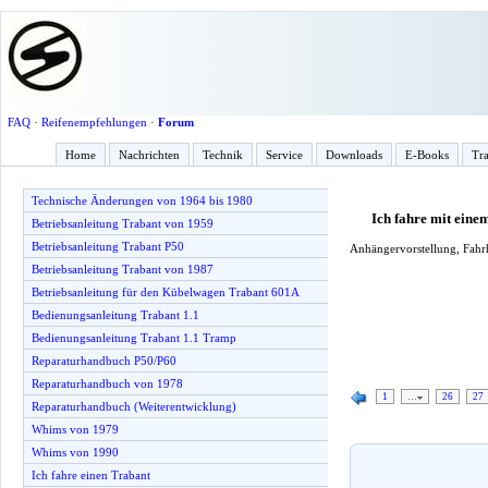
FAQ
·
Reifenempfehlungen
·
Forum
Home
Nachrichten
Technik
Service
Downloads
E-Books
Tra
Technische Änderungen von 1964 bis 1980
Ich fahre mit ein
Betriebsanleitung Trabant von 1959
Betriebsanleitung Trabant P50
Anhängervorstellung, Fahrh
Betriebsanleitung Trabant von 1987
Betriebsanleitung für den Kübelwagen Trabant 601A
Bedienungsanleitung Trabant 1.1
Bedienungsanleitung Trabant 1.1 Tramp
Reparaturhandbuch P50/P60
Reparaturhandbuch von 1978
1
…
26
27
Reparaturhandbuch (Weiterentwicklung)
Whims von 1979
Whims von 1990
Ich fahre einen Trabant