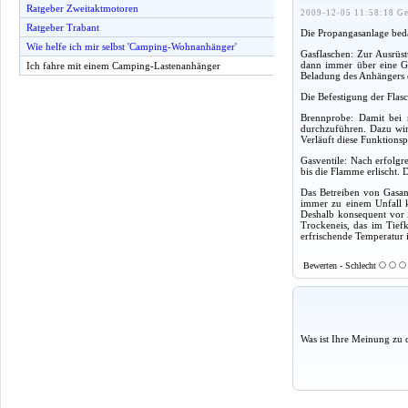
Ratgeber Zweitaktmotoren
2009-12-05 11:58:18 Ge
Ratgeber Trabant
Die Propangasanlage beda
Wie helfe ich mir selbst 'Camping-Wohnanhänger'
Gasflaschen: Zur Ausrüst
dann immer über eine Ga
Ich fahre mit einem Camping-Lastenanhänger
Beladung des Anhängers er
Die Befestigung der Flasc
Brennprobe: Damit bei 
durchzuführen. Dazu wir
Verläuft diese Funktionsp
Gasventile: Nach erfolgr
bis die Flamme erlischt.
Das Betreiben von Gasan
immer zu einem Unfall k
Deshalb konsequent vor 
Trockeneis, das im Tief
erfrischende Temperatur 
Bewerten - Schlecht
Was ist Ihre Meinung zu 