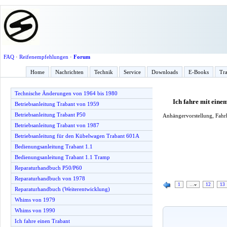
FAQ
·
Reifenempfehlungen
·
Forum
Home
Nachrichten
Technik
Service
Downloads
E-Books
Tra
Technische Änderungen von 1964 bis 1980
Ich fahre mit ein
Betriebsanleitung Trabant von 1959
Betriebsanleitung Trabant P50
Anhängervorstellung, Fahrh
Betriebsanleitung Trabant von 1987
Betriebsanleitung für den Kübelwagen Trabant 601A
Bedienungsanleitung Trabant 1.1
Bedienungsanleitung Trabant 1.1 Tramp
Reparaturhandbuch P50/P60
Reparaturhandbuch von 1978
1
…
12
13
Reparaturhandbuch (Weiterentwicklung)
Whims von 1979
Whims von 1990
Ich fahre einen Trabant