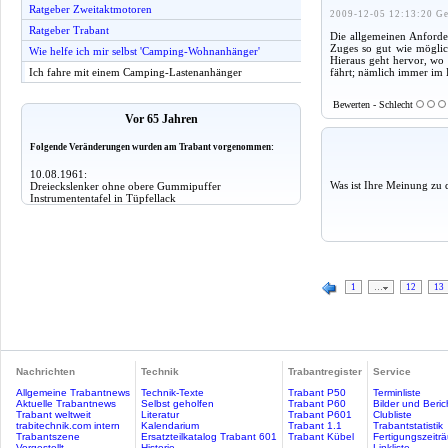
Ratgeber Zweitaktmotoren
2009-12-05 12:13:20 Ge
Ratgeber Trabant
Die allgemeinen Anforde
Zuges so gut wie möglic
Wie helfe ich mir selbst 'Camping-Wohnanhänger'
Hieraus geht hervor, wo
fährt; nämlich immer im
Ich fahre mit einem Camping-Lastenanhänger
Bewerten - Schlecht
Vor 65 Jahren
Folgende Veränderungen wurden am Trabant vorgenommen:
10.08.1961:
Was ist Ihre Meinung zu 
Dreieckslenker ohne obere Gummipuffer
Instrumententafel in Tüpfellack
1
…
12
13
Nachrichten
Technik
Trabantregister
Service
Allgemeine Trabantnews
Technik-Texte
Trabant P50
Terminliste
Aktuelle Trabantnews
Selbst geholfen
Trabant P60
Bilder und Beric
Trabant weltweit
Literatur
Trabant P601
Clubliste
trabitechnik.com intern
Kalendarium
Trabant 1.1
Trabantstatistik
Trabantszene
Ersatzteilkatalog Trabant 601
Trabant Kübel
Fertigungszeitr
Vorgestellt
Historie
Linkliste