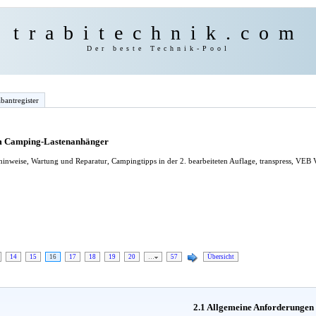
trabitechnik.com
Der beste Technik-Pool
bantregister
em Camping-Lastenanhänger
inweise, Wartung und Reparatur, Campingtipps in der 2. bearbeiteten Auflage, transpress, VEB 
14
15
16
17
18
19
20
…
57
Übersicht
2.1 Allgemeine Anforderungen