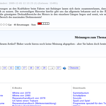
ändert: 2009-12-05 12:13:23 (1) (Gelesen: 15495)
rungen an den Kraftfahrer beim Fahren mit Anhänger lassen sich darin zusammenfassen, dass e
h zu nutzen. Die notwendigen Hinweise hierfür gibt uns das allgemein bekannte und in der 
 die günstigsten Drehzahlbereiche des Motors in den einzelnen Gängen liegen und somit, wie
 Bereich des maximalen Drehmoments!
Gut · 49 Bewertungen · Note
Meinungen zum Them
diesem Artikel? Bisher wurde hierzu noch keine Meinung abgegeben - aber Sie haben doch besti
14
15
16
17
18
19
20
…
57
Übersicht
E-Books
Downloads
Whims von 1979
Sammelsurium
hte
Whims von 1990
Schaltpläne
Reparaturhandbuch von 1978
Sounds
Ich fahre einen Trabant
Spaß und Spiel
äume
Reparaturhandbuch (Weiterentwicklung)
Programme speziell für den T
Ratgeber Zweitaktmotoren
Videos