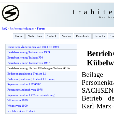
trabit
Der be
FAQ
·
Reifenempfehlungen
·
Forum
Home
Nachrichten
Technik
Service
Downloads
E-Books
Tra
Technische Änderungen von 1964 bis 1980
Betrieb
Betriebsanleitung Trabant von 1959
Betriebsanleitung Trabant P50
Kübelw
Betriebsanleitung Trabant von 1987
Betriebsanleitung für den Kübelwagen Trabant 601A
Beilage 
Bedienungsanleitung Trabant 1.1
Bedienungsanleitung Trabant 1.1 Tramp
Personenkr
Reparaturhandbuch P50/P60
SACHSE
Reparaturhandbuch von 1978
Reparaturhandbuch (Weiterentwicklung)
Betrieb d
Whims von 1979
Karl-Marx-
Whims von 1990
Ich fahre einen Trabant