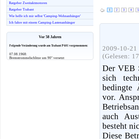
Ratgeber Zweitaktmotoren
Ratgeber Trabant
1
2
3
4
5
Wie helfe ich mir selbst 'Camping-Wohnanhänger'
Ich fahre mit einem Camping-Lastenanhänger
Vor 58 Jahren
Folgende Veränderung wurde am Trabant P 601 vorgenommen:
2009-10-21 
07.08.1968:
(Gelesen: 1
Bremstrommelschlitze um 90° versetzt
Der VEB S
sich tec
bedingte 
vor. Ansp
Betriebsa
auch Aus
besteht nic
Diese Bet