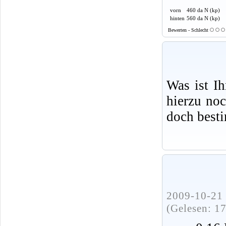
vorn
460 da N (kp)
hinten
560 da N (kp)
Bewerten - Schlecht
Was ist I
hierzu no
doch best
2009-10-21 
(Gelesen: 1