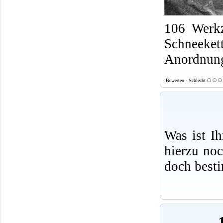
106 Werkz
Schneeket
Anordnung
Bewerten - Schlecht
Was ist I
hierzu no
doch best