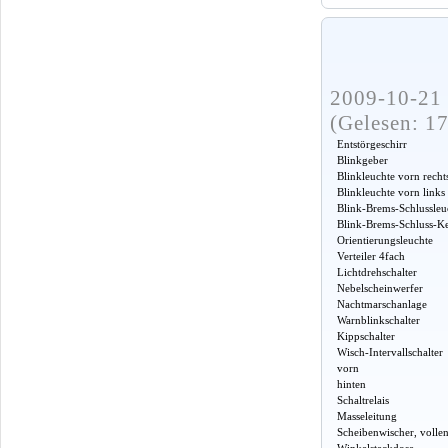
2009-10-21 
(Gelesen: 1
Entstörgeschirr
Blinkgeber
Blinkleuchte vorn recht
Blinkleuchte vorn links
Blink-Brems-Schlussleu
Blink-Brems-Schluss-Ke
Orientierungsleuchte
Verteiler 4fach
Lichtdrehschalter
Nebelscheinwerfer
Nachtmarschanlage
Warnblinkschalter
Kippschalter
Wisch-Intervallschalter
vorn
hinten
Schaltrelais
Masseleitung
Scheibenwischer, vollen