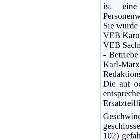
ist eine
Personenw
Sie wurde
VEB Karos
VEB Sachs
- Betrieb
Karl-Marx-
Redaktions
Die auf o
entsprec
Ersatzteill
Geschwin
geschloss
102) gefa