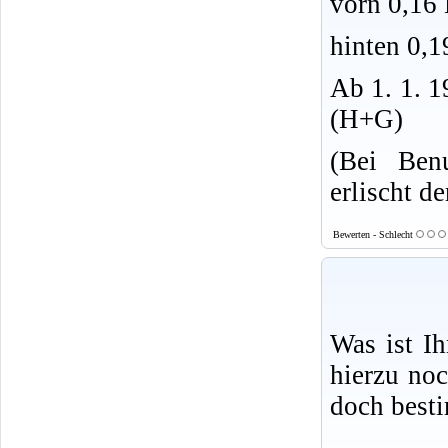
vorn 0,16
hinten 0,1
Ab 1. 1. 1
(H+G)
(Bei Ben
erlischt d
Bewerten - Schlecht
Was ist I
hierzu no
doch best