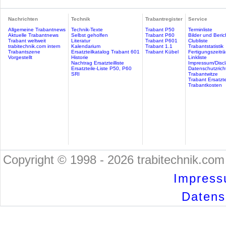
Nachrichten
Technik
Trabantregister
Service
Allgemeine Trabantnews
Technik-Texte
Trabant P50
Terminliste
Aktuelle Trabantnews
Selbst geholfen
Trabant P60
Bilder und Beric
Trabant weltweit
Literatur
Trabant P601
Clubliste
trabitechnik.com intern
Kalendarium
Trabant 1.1
Trabantstatistik
Trabantszene
Ersatzteilkatalog Trabant 601
Trabant Kübel
Fertigungszeitr
Vorgestellt
Historie
Linkliste
Nachtrag Ersatzteilliste
Impressum/Discl
Ersatzteile-Liste P50, P60
Datenschutzricht
SRI
Trabantwitze
Trabant Ersatzte
Trabantkosten
Copyright © 1998 - 2026 trabitechnik.com 
Impress
Datensc