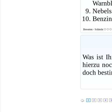
Warnbl
Nebels
Benzin
Bewerten - Schlecht
Was ist I
hierzu no
doch best
1
2
3
4
5