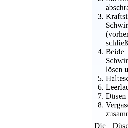
abschr
Kraf
Schwi
(vorh
schließ
Beid
Schwi
lösen 
Haltes
Leerla
Düsen 
Verg
zusam
Die Düse