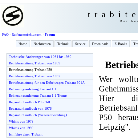
trabit
Der be
FAQ
·
Reifenempfehlungen
·
Forum
Home
Nachrichten
Technik
Service
Downloads
E-Books
Tra
Technische Änderungen von 1964 bis 1980
Betrieb
Betriebsanleitung Trabant von 1959
Betriebsanleitung Trabant P50
Betriebsanleitung Trabant von 1987
Wer wollt
Betriebsanleitung für den Kübelwagen Trabant 601A
Geheimnis
Bedienungsanleitung Trabant 1.1
Hier d
Bedienungsanleitung Trabant 1.1 Tramp
Reparaturhandbuch P50/P60
Betriebsan
Reparaturhandbuch von 1978
P50 herau
Reparaturhandbuch (Weiterentwicklung)
Whims von 1979
Leipzig".
Whims von 1990
Ich fahre einen Trabant