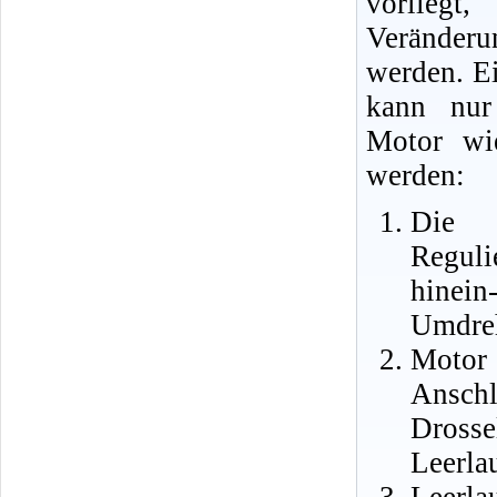
vorlieg
Verände
werden. Ei
kann nur
Motor wi
werden:
Die 
Regu
hinei
Umdreh
Motor
Ansc
Dro
Leerlau
Leerl