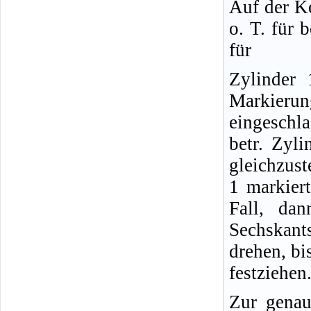
Auf der Ke
o. T. für 
für
Zylinder 
Markieru
eingeschl
betr. Zyl
gleichzust
1 markiert
Fall, da
Sechskant
drehen, bi
festziehen
Zur genau