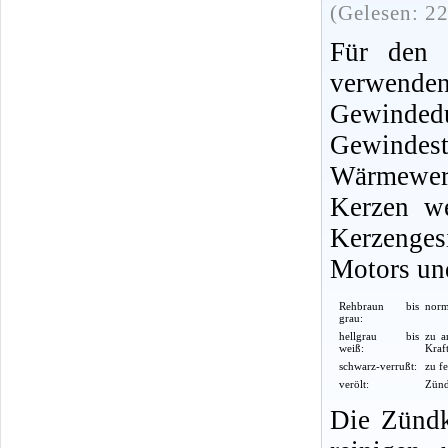
(Gelesen: 2
Für den 
verwend
Gewind
Gewindes
Wärmewert
Kerzen we
Kerzenges
Motors und
Rehbraun bis
norm
grau:
hellgrau bis
zu a
weiß:
Kraft
schwarz-verrußt:
zu f
verölt:
Zünd
Die Zündk