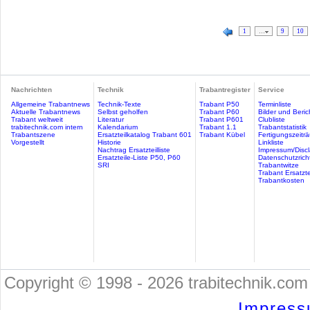
1
…
9
10
Nachrichten
Technik
Trabantregister
Service
Allgemeine Trabantnews
Technik-Texte
Trabant P50
Terminliste
Aktuelle Trabantnews
Selbst geholfen
Trabant P60
Bilder und Beric
Trabant weltweit
Literatur
Trabant P601
Clubliste
trabitechnik.com intern
Kalendarium
Trabant 1.1
Trabantstatistik
Trabantszene
Ersatzteilkatalog Trabant 601
Trabant Kübel
Fertigungszeitr
Vorgestellt
Historie
Linkliste
Nachtrag Ersatzteilliste
Impressum/Discl
Ersatzteile-Liste P50, P60
Datenschutzricht
SRI
Trabantwitze
Trabant Ersatzte
Trabantkosten
Copyright © 1998 - 2026 trabitechnik.com 
Impress