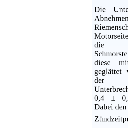
Die Unte
Abnehmen
Riemensch
Motorseit
die Unt
Schmorst
diese mi
geglättet
der B
Unterbrec
0,4 ± 0,
Dabei den
Zündzeitp