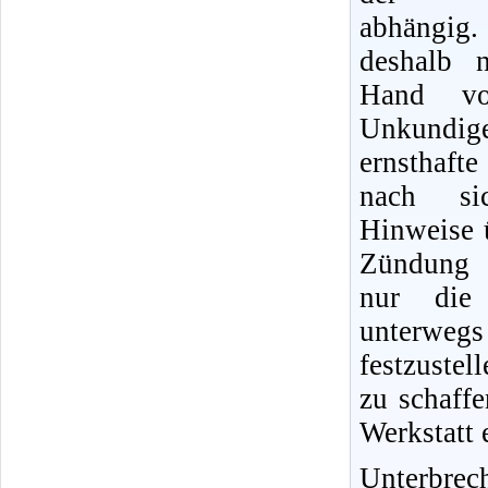
abhängig. 
deshalb 
Hand vo
Unkundig
ernsthaf
nach si
Hinweise ü
Zündung 
nur die 
unterw
festzustel
zu schaffe
Werkstatt 
Unterbrech