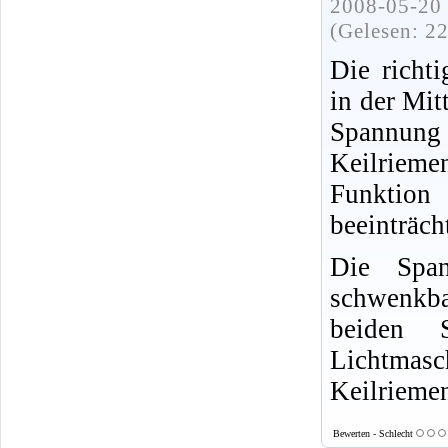
2008-05-20 
(Gelesen: 2
Die richt
in der Mit
Spannun
Keilriem
Funktion
beeinträch
Die Span
schwenkba
beiden 
Lichtma
Keilriemen
Bewerten - Schlecht