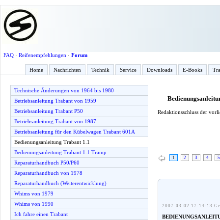
FAQ
·
Reifenempfehlungen
·
Forum
Home
Nachrichten
Technik
Service
Downloads
E-Books
Tra
Technische Änderungen von 1964 bis 1980
Bedienungsanleitu
Betriebsanleitung Trabant von 1959
Betriebsanleitung Trabant P50
Redaktionsschluss der vorl
Betriebsanleitung Trabant von 1987
Betriebsanleitung für den Kübelwagen Trabant 601A
Bedienungsanleitung Trabant 1.1
Bedienungsanleitung Trabant 1.1 Tramp
1
2
3
4
5
Reparaturhandbuch P50/P60
Reparaturhandbuch von 1978
Reparaturhandbuch (Weiterentwicklung)
Whims von 1979
Whims von 1990
2007-03-02 17:14:13 Ge
Ich fahre einen Trabant
BEDIENUNGSANLEIT