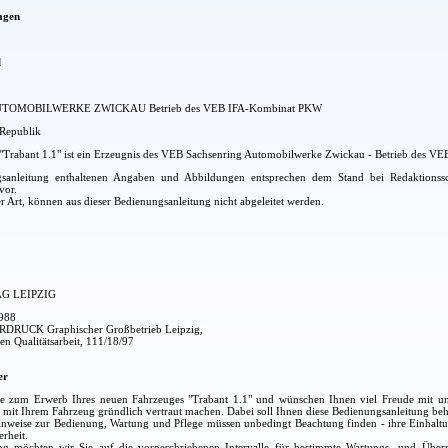
agen
l
OMOBILWERKE ZWICKAU Betrieb des VEB IFA-Kombinat PKW
Republik
"Trabant 1.1" ist ein Erzeugnis des VEB Sachsenring Automobilwerke Zwickau - Betrieb des 
gsanleitung enthaltenen Angaben und Abbildungen entsprechen dem Stand bei Redaktions
vor.
r Art, können aus dieser Bedienungsanleitung nicht abgeleitet werden.
G LEIPZIG
1988
ERDRUCK Graphischer Großbetrieb Leipzig,
en Qualitätsarbeit, 111/18/97
er
 zum Erwerb Ihres neuen Fahrzeuges "Trabant 1.1" und wünschen Ihnen viel Freude mit unsere
ch mit Ihrem Fahrzeug gründlich vertraut machen. Dabei soll Ihnen diese Bedienungsanleitung behi
Hinweise zur Bedienung, Wartung und Pflege müssen unbedingt Beachtung finden - ihre Einhaltu
rheit.
 möchten wir Sie auf die vorgeschriebenen Intervalle für bestimmte Wartungs- und Überpr