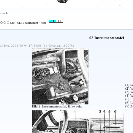
nsicht
Gut · 613 Bewertungen · Note
03 Instrumententafel
ändert: 2008-09-04 17:44:06 (2) (Gelesen: 192076)
(1) S
(2) W
(3) W
(4) W
(5) L
(6) L
Bild 2. Instrumententafel, linke Seite
(7) Z