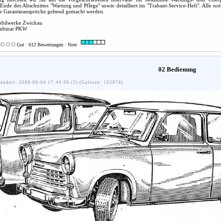
nde des Abschnittes "Wartung und Pflege" sowie detailliert im "Trabant-Service-Heft". Alle no
ne Garantieansprüche geltend gemacht werden.
obilwerke Zwickau
ombinat PKW
Gut · 612 Bewertungen · Note
02 Bedienung
ändert: 2008-09-04 17:44:06 (2) (Gelesen: 192078)