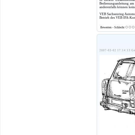
Bedienungsanleitung am E
anderenfalls können kei
VEB Sachsenring Autom
Betrieb des VEB IFA-K
Bewerten - Schlecht
2007-03-02 17:14:13 Ge