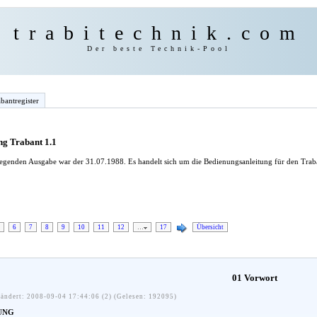
trabitechnik.com
Der beste Technik-Pool
bantregister
ng Trabant 1.1
iegenden Ausgabe war der 31.07.1988. Es handelt sich um die Bedienungsanleitung für den Traba
6
7
8
9
10
11
12
…
17
Übersicht
01 Vorwort
ändert: 2008-09-04 17:44:06 (2) (Gelesen: 192095)
UNG