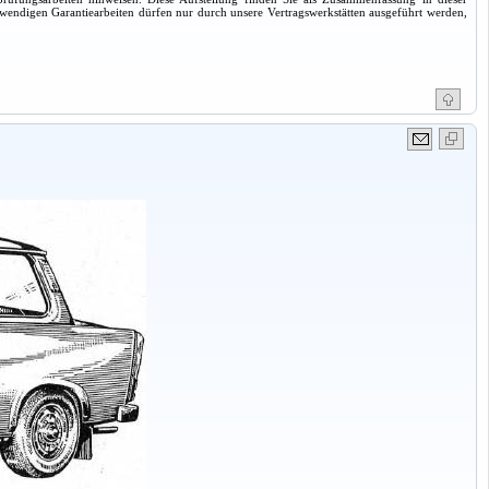
twendigen Garantiearbeiten dürfen nur durch unsere Vertragswerkstätten ausgeführt werden,