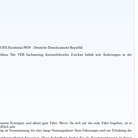
VEB IFA-Kombinat PKW - Deutsche Demokratische Republik
schluss. Der VEB Sachsenring Automobilwerke Zwickau behält sich Änderungen in der
m Erzeugnis und allzeit gute Fahrt. Bevor Sie sich auf die erste Fahrt begeben, ist es
lflich sein.
ng ist Voraussetzung für eine lange Nutzungsdauer Ihres Fahrzeuges und zur Erhaltung der
üfungsarbeiten hinweisen. Diese Aufstellung finden Sie als Zusammenfassung in dieser