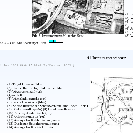
(1) I
(3) W
(4) W
(5) H
(6) A
(7) L
Bild 3. Instrumententafel, rechte Seite
(8) W
Gut · 610 Bewertungen · Note
04 Instrumenteneinsatz
ändert: 2008-09-04 17:44:06 (3) (Gelesen: 192031)
(1) Tageskilometerzähler
(2) Rücksteller für Tageskilometerzähler
(3) Wegstreckenzählwerk
(4) entfällt
(5) Warnblinkkontrolle (rot)
(6) Fernlichtkontrolle (blau)
(7) Kontrollleuchte für Scheinwerferstellung "hoch" (gelb)
(8) Blinkkontrolle (grün) (8) Ladekontrolle (rot)
(10) Bremssystemkontrolle (rot)
(11) Öldruckkontrolle (rot)
(12) Anzeige für Kühlmitteltemperatur
(13) Diode zur Helligkeitsregulierung
(14) Anzeige für Kraftstofffüllstand