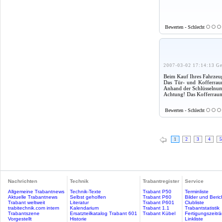
Bewerten - Schlecht
2007-03-02 17:14:13 Ge
Beim Kauf Ihres Fahrzeuge
Das Tür- und Kofferraum
Anhand der Schlüsselnumm
Achtung! Das Kofferraum
Bewerten - Schlecht
1
2
3
4
5
Nachrichten
Technik
Trabantregister
Service
Allgemeine Trabantnews
Technik-Texte
Trabant P50
Terminliste
Aktuelle Trabantnews
Selbst geholfen
Trabant P60
Bilder und Beric
Trabant weltweit
Literatur
Trabant P601
Clubliste
trabitechnik.com intern
Kalendarium
Trabant 1.1
Trabantstatistik
Trabantszene
Ersatzteilkatalog Trabant 601
Trabant Kübel
Fertigungszeitr
Vorgestellt
Historie
Linkliste