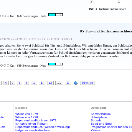
Bild 4. Instrumenteneinsatz
Gut · 656 Bewertungen · Note
05 Tür- und Kofferraumschlos
ändert: 2008-09-04 17:44:06 (1) (Gelesen: 192031)
s erhalten Sie je zwei Schlüssel für Tür- und Zündschloss. Wir empfehlen Ihnen, ein Schlüsselpaa
schloss bei der Limousine sowie das Tür- und Hecktürschloss beim Universal können mit de
er können in jeder Vertragswerkstatt für Schließeinrichtungen verloren gegangene Schlüssel an
schloss darf nur im geschlossenen Zustand der Kofferraumklappe verschlossen werden.
Gut · 649 Bewertungen · Note
6
7
8
9
10
11
12
…
17
Übersicht
E-Books
Downloads
Whims von 1979
Sammelsurium
hte
Whims von 1990
Schaltpläne
Reparaturhandbuch von 1978
Sounds
Ich fahre einen Trabant
Spaß und Spiel
äume
Reparaturhandbuch (Weiterentwicklung)
Programme speziell für den T
Ratgeber Zweitaktmotoren
Videos