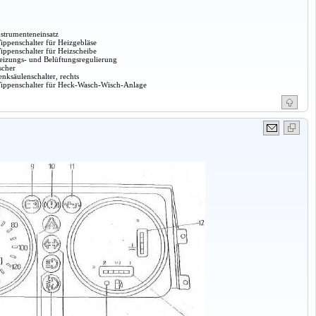
nstrumenteneinsatz
ippenschalter für Heizgebläse
ippenschalter für Heizscheibe
eizungs- und Belüftungsregulierung
scher
enksäulenschalter, rechts
ippenschalter für Heck-Wasch-Wisch-Anlage