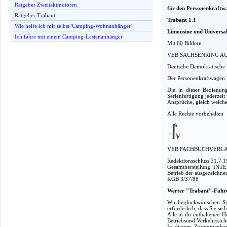
Ratgeber Zweitaktmotoren
für den Personenkraftw
Ratgeber Trabant
Trabant 1.1
Wie helfe ich mir selbst 'Camping-Wohnanhänger'
Limousine und Universa
Ich fahre mit einem Camping-Lastenanhänger
Mit 60 Bildern
VEB SACHSENRING AUT
Deutsche Demokratische 
Der Personenkraftwagen 
Die in dieser Bedienun
Serienfertigung jederzeit 
Ansprüche, gleich welche
Alle Rechte vorbehalten
VEB FACHBUCHVERLA
Redaktionsschluss 31.7.
Gesamtherstellung: INT
Betrieb der ausgezeichnet
KGB 3/37/88
Werter "Trabant"-Fahr
Wir beglückwünschen Sie
erforderlich, dass Sie si
Alle in ihr enthaltenen 
Betriebsund Verkehrssiche
In diesem Zusammenhang