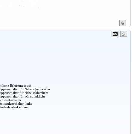
eitliche Belüftungsdüse
ippenschalter für Nebelscheinwerfer
ippenschalter für Nebelschlusslicht
ippenschalter für Warnblinklicht
ichtdrehschalter
enksäulenschalter, links
ündanlasslenkschloss