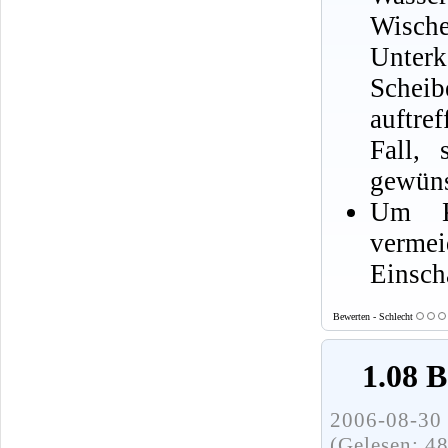
Wisc
Unter
Scheib
auftref
Fall,
gewüns
Um Kr
verme
Einsch
Bewerten - Schlecht
1.08 
2006-08-30 
(Gelesen: 4