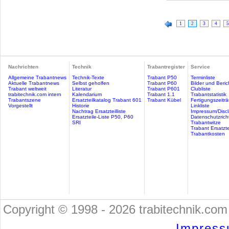
1
2
3
4
5
Nachrichten
Technik
Trabantregister
Service
Allgemeine Trabantnews
Technik-Texte
Trabant P50
Terminliste
Aktuelle Trabantnews
Selbst geholfen
Trabant P60
Bilder und Beric
Trabant weltweit
Literatur
Trabant P601
Clubliste
trabitechnik.com intern
Kalendarium
Trabant 1.1
Trabantstatistik
Trabantszene
Ersatzteilkatalog Trabant 601
Trabant Kübel
Fertigungszeitr
Vorgestellt
Historie
Linkliste
Nachtrag Ersatzteilliste
Impressum/Discl
Ersatzteile-Liste P50, P60
Datenschutzricht
SRI
Trabantwitze
Trabant Ersatzte
Trabantkosten
Copyright © 1998 - 2026 trabitechnik.com 
Impress