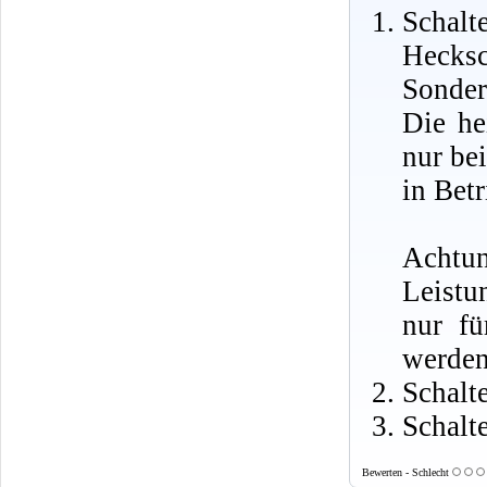
Scha
Heck
Sonder
Die he
nur be
in Betr
Acht
Leistu
nur fü
werden
Schalt
Schalt
Bewerten - Schlecht