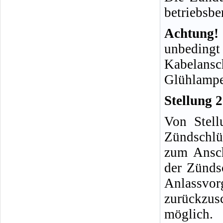
betriebsber
Achtung!
unbedingt
Kabelansc
Glühlampe
Stellung 
Von Stell
Zündschlü
zum Ansch
der Zündsc
Anlassvor
zurückzusc
möglich.