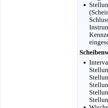
Stell
(Schei
Schlus
Instru
Kennze
eingesc
Scheibenw
Interv
Stellun
Stellu
Stellun
Stellu
Stellu
Wische