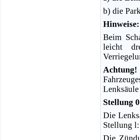
b) die Par
Hinweise:
Beim Scha
leicht d
Verriegelu
Achtung!
Fahrzeug
Lenksäule 
Stellung 0
Die Lenksä
Stellung l
Die Zündun