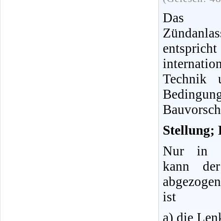
Das
Zündanlas
entsp
internati
Technik 
Bedin
Bauvorsch
Stellung; 
Nur in d
kann der
abgezoge
ist
a) die Len