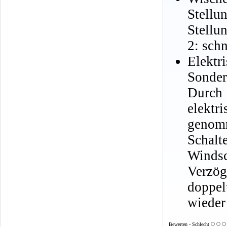
Stellun
Stellu
2: schn
Elekt
Sonder
Durch
elekt
genom
Scha
Winds
Verzö
doppe
wieder
Bewerten - Schlecht