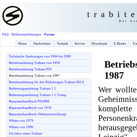
trabit
Der be
FAQ
·
Reifenempfehlungen
·
Forum
Home
Nachrichten
Technik
Service
Downloads
E-Books
Tra
Technische Änderungen von 1964 bis 1980
Betrieb
Betriebsanleitung Trabant von 1959
Betriebsanleitung Trabant P50
1987
Betriebsanleitung Trabant von 1987
Betriebsanleitung für den Kübelwagen Trabant 601A
Wer wollte
Bedienungsanleitung Trabant 1.1
Bedienungsanleitung Trabant 1.1 Tramp
Geheimnis
Reparaturhandbuch P50/P60
komplette
Reparaturhandbuch von 1978
Reparaturhandbuch (Weiterentwicklung)
Personenkr
Whims von 1979
herausge
Whims von 1990
Ich fahre einen Trabant
Leipzig".