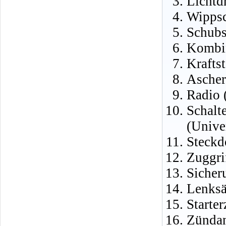
Lichtd
Wippsc
Schubs
Kombin
Krafts
Ascher
Radio 
Schalt
(Unive
Steckd
Zuggri
Sicher
Lenksä
Starte
Zündan