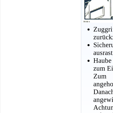
Zuggr
zurück
Sicher
ausrast
Haube
zum Ei
Zum S
angeho
Danach
angewi
Achtun