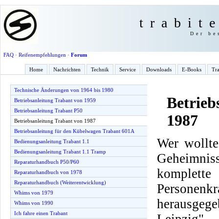
trabit
Der be
FAQ
·
Reifenempfehlungen
·
Forum
Home
Nachrichten
Technik
Service
Downloads
E-Books
Tra
Technische Änderungen von 1964 bis 1980
Betrieb
Betriebsanleitung Trabant von 1959
Betriebsanleitung Trabant P50
1987
Betriebsanleitung Trabant von 1987
Betriebsanleitung für den Kübelwagen Trabant 601A
Wer wollte
Bedienungsanleitung Trabant 1.1
Bedienungsanleitung Trabant 1.1 Tramp
Geheimnis
Reparaturhandbuch P50/P60
komplette
Reparaturhandbuch von 1978
Reparaturhandbuch (Weiterentwicklung)
Personenkr
Whims von 1979
herausge
Whims von 1990
Ich fahre einen Trabant
Leipzig".