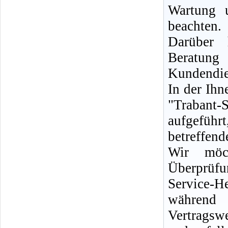
Wartung 
beachten.
Darüber 
Berat
Kundendie
In der Ih
"Trabant-
aufgeführ
betreffen
Wir möc
Überprüf
Service-H
während 
Vertrags