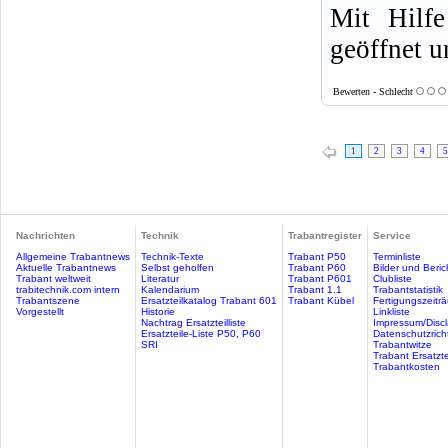
Mit Hilfe
geöffnet u
Bewerten - Schlecht
1
2
3
4
5
Nachrichten
Technik
Trabantregister
Service
Allgemeine Trabantnews
Technik-Texte
Trabant P50
Terminliste
Aktuelle Trabantnews
Selbst geholfen
Trabant P60
Bilder und Beric
Trabant weltweit
Literatur
Trabant P601
Clubliste
trabitechnik.com intern
Kalendarium
Trabant 1.1
Trabantstatistik
Trabantszene
Ersatzteilkatalog Trabant 601
Trabant Kübel
Fertigungszeitr
Vorgestellt
Historie
Linkliste
Nachtrag Ersatzteilliste
Impressum/Discl
Ersatzteile-Liste P50, P60
Datenschutzricht
SRI
Trabantwitze
Trabant Ersatzte
Trabantkosten