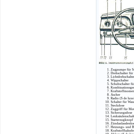
Zugpumpe für Sc
Drehschalter für
Lichtdrehschalte
Wippschalter
Schubschalter f
Kombinationsger
Kraftstoffmomen
Ascher
Radio (S de luxe
Schalter für Was
Steckdose
Zuggriff für Mo
Sicherungsdose
Lenksäulenschal
Starterzugknopf
Zündanlasslenks
Heizungs- und B
Kraftstoffhahnf