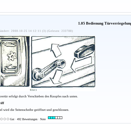
1.05 Bedienung Türverriegelun
ändert: 2008-10-25 14:12:11 (3) (Gelesen: 233788)
hrertür erfolgt durch Verschieben des Knopfes nach unten.
iff
el wird die Seitenscheibe geöffnet und geschlossen.
Gut · 492 Bewertungen · Note