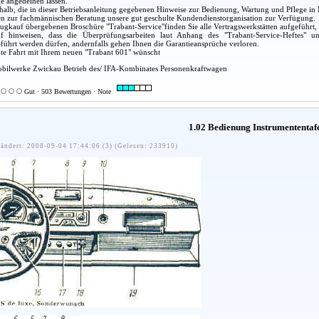
e angedeihen lassen.
alb, die in dieser Betriebsanleitung gegebenen Hinweise zur Bedienung, Wartung und Pflege in 
en zur fachmännischen Beratung unsere gut geschulte Kundendienstorganisation zur Verfügung.
ugkauf übergebenen Broschüre "Trabant-Service"finden Sie alle Vertragswerkstätten aufgeführt,
 hinweisen, dass die Überprüfungsarbeiten laut Anhang des "Trabant-Service-Heftes" un
eführt werden dürfen, andernfalls gehen Ihnen die Garantieansprüche verloren.
gute Fahrt mit Ihrem neuen "Trabant 601" wünscht
bilwerke Zwickau Betrieb des/ IFA-Kombinates Personenkraftwagen
Gut · 503 Bewertungen · Note
1.02 Bedienung Instrumententaf
ändert: 2008-09-04 17:44:06 (3) (Gelesen: 233910)