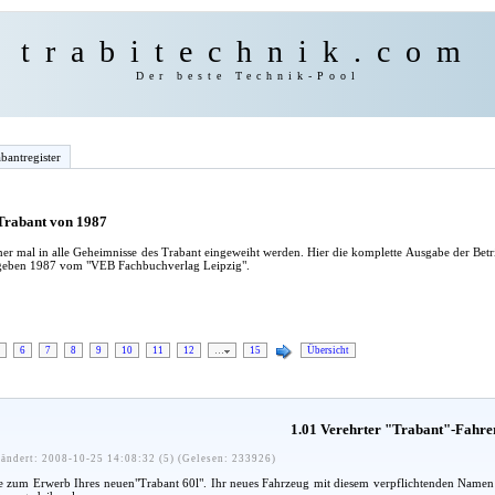
trabitechnik.com
Der beste Technik-Pool
bantregister
 Trabant von 1987
er mal in alle Geheimnisse des Trabant eingeweiht werden. Hier die komplette Ausgabe der Bet
egeben 1987 vom "VEB Fachbuchverlag Leipzig".
6
7
8
9
10
11
12
…
15
Übersicht
1.01 Verehrter "Trabant"-Fahre
ändert: 2008-10-25 14:08:32 (5) (Gelesen: 233926)
zum Erwerb Ihres neuen"Trabant 60l". Ihr neues Fahrzeug mit diesem verpflichtenden Namen soll