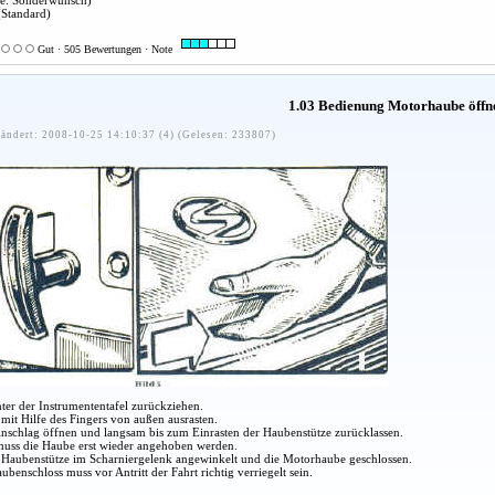
xe. Sonderwunsch)
Standard)
Gut · 505 Bewertungen · Note
1.03 Bedienung Motorhaube öffn
ändert: 2008-10-25 14:10:37 (4) (Gelesen: 233807)
nter der Instrumententafel zurückziehen.
mit Hilfe des Fingers von außen ausrasten.
nschlag öffnen und langsam bis zum Einrasten der Haubenstütze zurücklassen.
uss die Haube erst wieder angehoben werden.
 Haubenstütze im Scharniergelenk angewinkelt und die Motorhaube geschlossen.
benschloss muss vor Antritt der Fahrt richtig verriegelt sein.