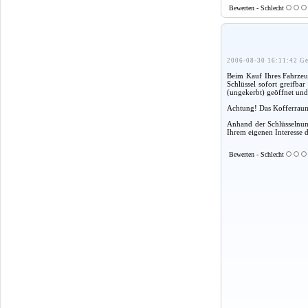
Bewerten - Schlecht
2006-08-30 16:11:42 Ge
Beim Kauf Ihres Fahrzeug
Schlüssel sofort greifba
(ungekerbt) geöffnet und
Achtung! Das Kofferraum
Anhand der Schlüsselnumm
Ihrem eigenen Interesse 
Bewerten - Schlecht