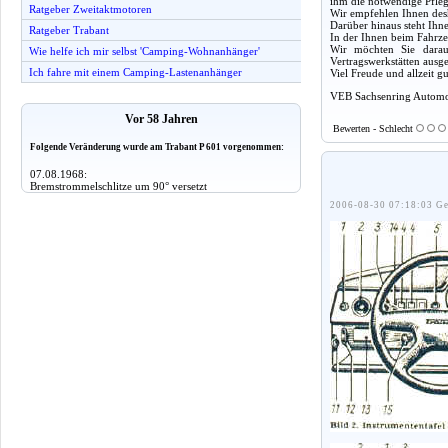
ihm die notwendige Pfleg
Ratgeber Zweitaktmotoren
Wir empfehlen Ihnen desh
Darüber hinaus steht Ihn
Ratgeber Trabant
In der Ihnen beim Fahrze
Wir möchten Sie darauf
Wie helfe ich mir selbst 'Camping-Wohnanhänger'
Vertragswerkstätten ausg
Ich fahre mit einem Camping-Lastenanhänger
Viel Freude und allzeit 
VEB Sachsenring Automo
Vor 58 Jahren
Bewerten - Schlecht
Folgende Veränderung wurde am Trabant P 601 vorgenommen:
07.08.1968:
Bremstrommelschlitze um 90° versetzt
2006-08-30 07:18:03 Ge