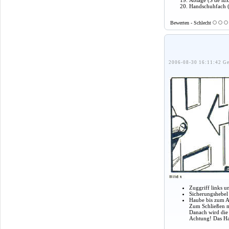
Ablage (S de lu
Handschuhfach (
Bewerten - Schlecht
2006-08-30 16:11:42 Ge
Zuggriff links u
Sicherungshebel 
Haube bis zum A
Zum Schließen m
Danach wird die
Achtung! Das Hau