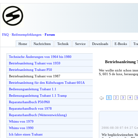
FAQ
·
Reifenempfehlungen
·
Forum
Home
Nachrichten
Technik
Service
Downloads
E-Books
Tra
Technische Änderungen von 1964 bis 1980
Betriebsanleitung
Betriebsanleitung Trabant von 1959
Betriebsanleitung Trabant P50
Wer wollte nicht schon imm
S, 601 S de luxe, herausg
Betriebsanleitung Trabant von 1987
Betriebsanleitung für den Kübelwagen Trabant 601A
Bedienungsanleitung Trabant 1.1
Bedienungsanleitung Trabant 1.1 Tramp
1
2
3
4
5
Reparaturhandbuch P50/P60
Reparaturhandbuch von 1978
Reparaturhandbuch (Weiterentwicklung)
Whims von 1979
Whims von 1990
2006-08-30 07:04:27 Ge
Ich fahre einen Trabant
Wir beglückwünschen Sie 