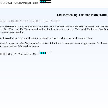
Gut · 478 Bewertungen · Note
1.04 Bedienung Tür- und Kofferraum
ändert: 2008-10-25 14:11:35 (3) (Gelesen: 233805)
es erhielten Sie je zwei Schlüssel für Tür- und Zündschloss. Wir empfehlen Ihnen, ein Schlüsse
r ist. Das Tür- und Kofferraumschloss bei der Limousine sowie das Tür- und Hecktürschloss b
 verschlossen werden.
schloss darf nur im geschlossenen Zustand der Kofferklappe verschlossen werden.
er können in jeder Vertragswerkstatt für Schließeinrichtungen verloren gegangene Schlüssel a
die betreffenden Schlüsselnummern.
Gut · 494 Bewertungen · Note