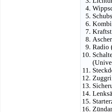
Lichtd
Wippsc
Schubs
Kombin
Krafts
Ascher
Radio 
Schalt
(Unive
Steckd
Zuggri
Sicher
Lenksä
Starte
Zündan