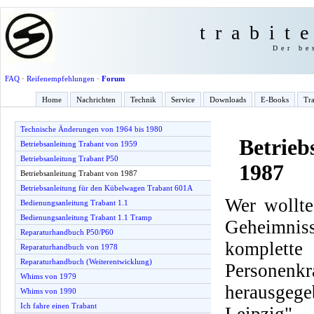
trabit
Der be
FAQ
·
Reifenempfehlungen
·
Forum
Home
Nachrichten
Technik
Service
Downloads
E-Books
Tra
Technische Änderungen von 1964 bis 1980
Betrieb
Betriebsanleitung Trabant von 1959
Betriebsanleitung Trabant P50
1987
Betriebsanleitung Trabant von 1987
Betriebsanleitung für den Kübelwagen Trabant 601A
Wer wollte
Bedienungsanleitung Trabant 1.1
Bedienungsanleitung Trabant 1.1 Tramp
Geheimnis
Reparaturhandbuch P50/P60
komplette
Reparaturhandbuch von 1978
Reparaturhandbuch (Weiterentwicklung)
Personenkr
Whims von 1979
herausge
Whims von 1990
Ich fahre einen Trabant
Leipzig".