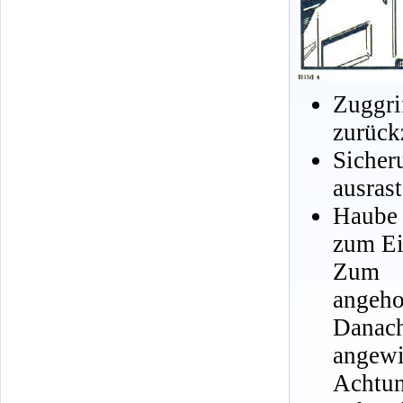
Zuggr
zurück
Sicher
ausrast
Haube
zum Ei
Zum S
angeho
Danach
angewi
Achtun