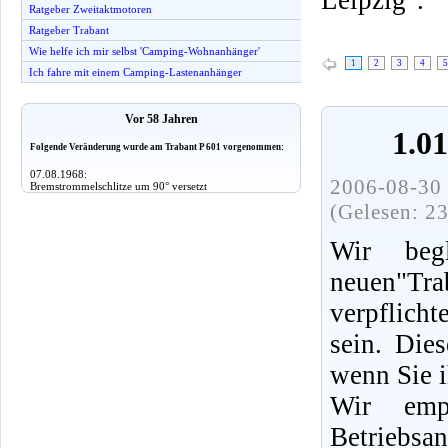
Ratgeber Zweitaktmotoren
Ratgeber Trabant
Wie helfe ich mir selbst 'Camping-Wohnanhänger'
1
2
3
4
5
Ich fahre mit einem Camping-Lastenanhänger
Vor 58 Jahren
1.0
Folgende Veränderung wurde am Trabant P 601 vorgenommen:
07.08.1968:
2006-08-30 
Bremstrommelschlitze um 90° versetzt
(Gelesen: 2
Wir beg
neuen"Tra
verpflich
sein. Die
wenn Sie i
Wir emp
Betriebsa