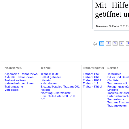
Mit Hilfe
geöffnet u
Bewerten - Schlecht
1
2
3
4
5
Nachrichten
Technik
Trabantregister
Service
Allgemeine Trabantnews
Technik-Texte
Trabant P50
Terminliste
Aktuelle Trabantnews
Selbst geholfen
Trabant P60
Bilder und Beric
Trabant weltweit
Literatur
Trabant P601
Clubliste
trabitechnik.com intern
Kalendarium
Trabant 1.1
Trabantstatistik
Trabantszene
Ersatzteilkatalog Trabant 601
Trabant Kübel
Fertigungszeitr
Vorgestellt
Historie
Linkliste
Nachtrag Ersatzteilliste
Impressum/Discl
Ersatzteile-Liste P50, P60
Datenschutzricht
SRI
Trabantwitze
Trabant Ersatzte
Trabantkosten