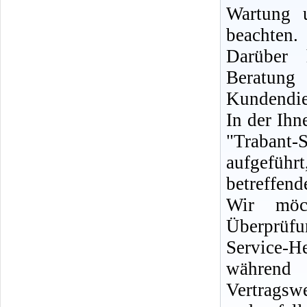
Wartung 
beachten.
Darüber 
Berat
Kundendie
In der Ih
"Trabant-
aufgeführ
betreffen
Wir möc
Überprüf
Service-H
während 
Vertrags