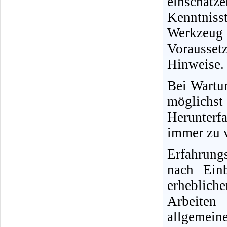
einschät
Kenntnisst
Werkzeug
Vorausse
Hinweise.
Bei Wartun
möglichs
Herunterfa
immer zu v
Erfahrung
nach Ein
erheblich
Arbeiten
allgemein