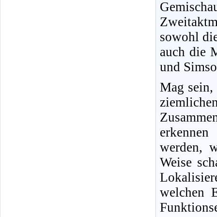
Gemisch
Zweitakt
sowohl di
auch die 
und Simson
Mag sein,
ziemliche
Zusammenh
erkennen 
werden, w
Weise sch
Lokalisi
welchen E
Funktio