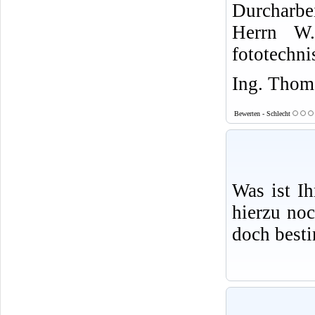
Durcharbe
Herrn W.
fototechni
Ing. Thoma
Bewerten - Schlecht
Was ist I
hierzu no
doch best