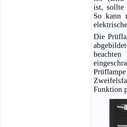
ist, sollt
So kann m
elektrisch
Die Prüfl
abgebild
beachten
eingeschra
Prüflampe
Zweifelsfa
Funktion p