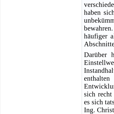
verschied
haben sich
unbekümm
bewahren.
häufiger 
Abschnitte
Darüber h
Einste
Instandha
enthalt
Entwicklu
sich rech
es sich ta
Ing. Chris