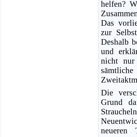
helfen? W
Zusammen
Das vorli
zur Selbs
Deshalb b
und erklä
nicht nur 
sämtliche
Zweitaktm
Die versc
Grund daf
Strauche
Neuentwic
neueren T