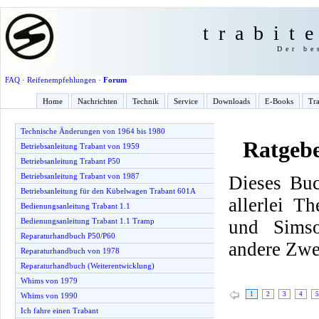
trabit
Der be
FAQ
·
Reifenempfehlungen
·
Forum
Home
Nachrichten
Technik
Service
Downloads
E-Books
Tra
Technische Änderungen von 1964 bis 1980
Ratgeb
Betriebsanleitung Trabant von 1959
Betriebsanleitung Trabant P50
Betriebsanleitung Trabant von 1987
Dieses Buc
Betriebsanleitung für den Kübelwagen Trabant 601A
allerlei T
Bedienungsanleitung Trabant 1.1
und Simso
Bedienungsanleitung Trabant 1.1 Tramp
Reparaturhandbuch P50/P60
andere Zwe
Reparaturhandbuch von 1978
Reparaturhandbuch (Weiterentwicklung)
Whims von 1979
1
2
3
4
5
Whims von 1990
Ich fahre einen Trabant