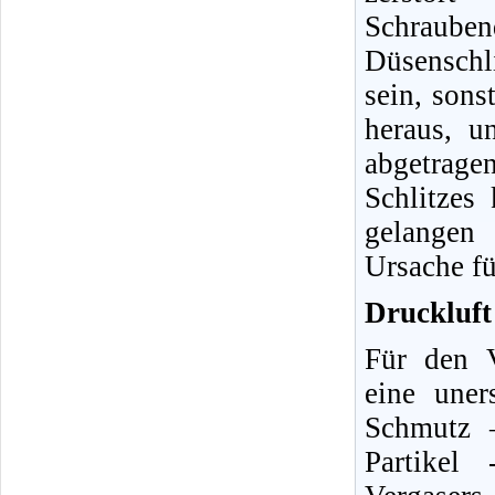
Schraube
Düsenschli
sein, sons
heraus, u
abgetrag
Schlitzes
gelangen 
Ursache fü
Druckluft 
Für den V
eine uner
Schmutz 
Partikel