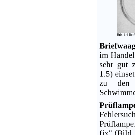
Bild 1.4 Rei
Briefwaag
im Handel 
sehr gut 
1.5) einse
zu den H
Schwimmer
Prüflamp
Fehlersuc
Prüflampe
fix" (Bild