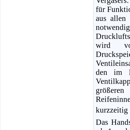
Vergasers.
für Funkti
aus allen
notwendig
Druckluft
wird vo
Druckspe
Ventileins
den im B
Ventilka
größere
Reifeninn
kurzzeitig
Das Hands