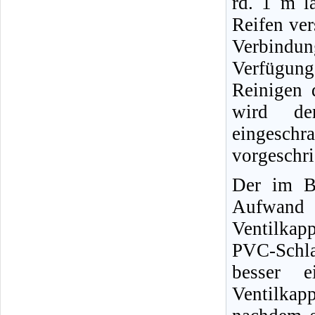
rd. 1 m l
Reifen ver
Verbindun
Verfügun
Reinigen 
wird der
eingeschr
vorgeschr
Der im Bi
Aufwand 
Ventilkap
PVC-Schl
besser e
Ventilkap