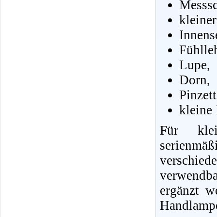
Messsc
kleine
Innens
Fühlle
Lupe,
Dorn,
Pinzet
kleine
Für klei
serienmä
verschie
verwendb
ergänzt w
Handlampe