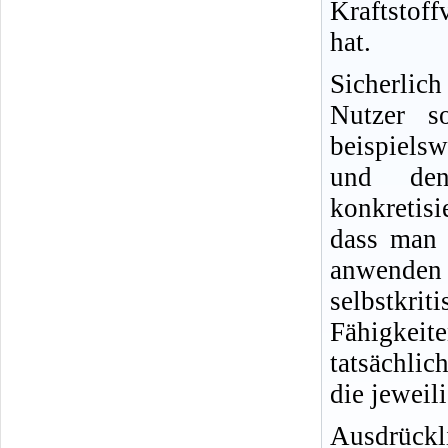
Kraftstof
hat.
Sicherlic
Nutzer s
beispielsw
und den
konkretisi
dass man 
anwende
selbstkr
Fähigkeit
tatsächlic
die jeweil
Ausdrückl