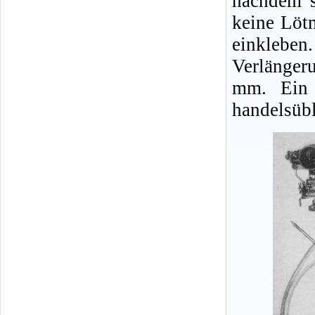
nachdem s
keine Löt
einklebe
Verlänger
mm. Ein 
handelsübl