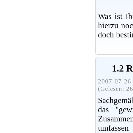
Was ist I
hierzu no
doch best
1.2 
2007-07-26 
(Gelesen: 2
Sachgemäß
das "gew
Zusammenh
umfassen