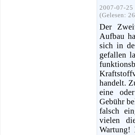
2007-07-25 
(Gelesen: 2
Der Zweit
Aufbau ha
sich in d
gefallen 
funktions
Kraftstof
handelt. Z
eine ode
Gebühr bel
falsch ei
vielen di
Wartung! 