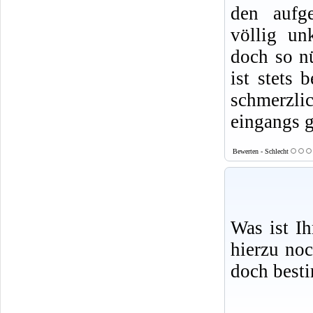
den aufge
völlig un
doch so nü
ist stets 
schmerzlic
eingangs g
Bewerten - Schlecht
Was ist I
hierzu no
doch best