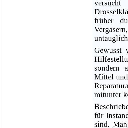
versucht
Drosselkl
früher d
Vergasern,
untauglich
Gewusst w
Hilfestel
sondern a
Mittel und
Reparatur
mitunter k
Beschrieb
für Insta
sind. Man