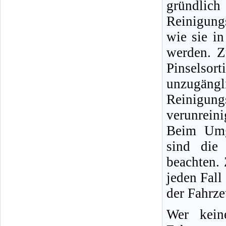
gründlic
Reinigung
wie sie i
werden. Z
Pinselso
unzugängli
Reinigun
verunreini
Beim Umg
sind die 
beachten.
jeden Fall
der Fahrz
Wer kein