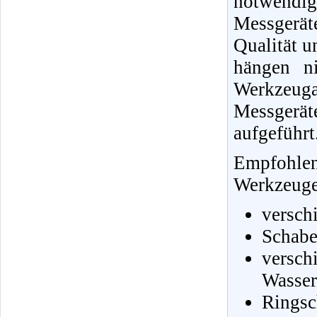
notwendi
Messgerä
Qualität u
hängen ni
Werkzeug
Messgerä
aufgeführt
Empfohle
Werkzeuge 
versch
Schabe
vers
Wasser
Ringsc