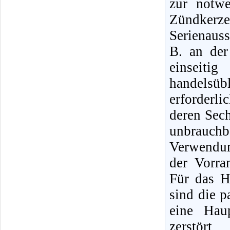
zur notw
Zündker
Serienauss
B. an de
einseit
handelsüb
erforderl
deren Sec
unbrauch
Verwendun
der Vorra
Für das H
sind die 
eine Hau
zerstör