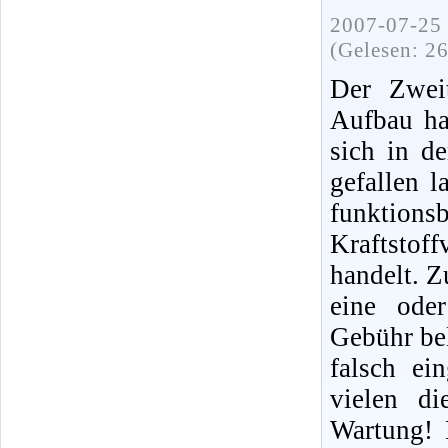
2007-07-25 
(Gelesen: 2
Der Zweit
Aufbau ha
sich in d
gefallen 
funktions
Kraftstof
handelt. Z
eine ode
Gebühr bel
falsch ei
vielen di
Wartung! 