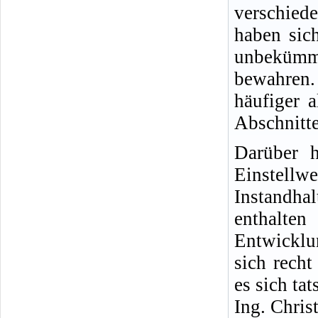
verschied
haben sich
unbekümm
bewahren.
häufiger 
Abschnitte
Darüber h
Einste
Instandha
enthalt
Entwicklu
sich rech
es sich ta
Ing. Chris