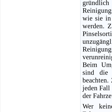
gründlic
Reinigung
wie sie i
werden. Z
Pinselso
unzugängli
Reinigun
verunreini
Beim Umg
sind die 
beachten.
jeden Fall
der Fahrz
Wer kein