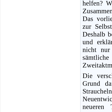
helfen? W
Zusammen
Das vorli
zur Selbs
Deshalb b
und erklä
nicht nur 
sämtliche
Zweitaktm
Die versc
Grund daf
Strauche
Neuentwic
neueren T