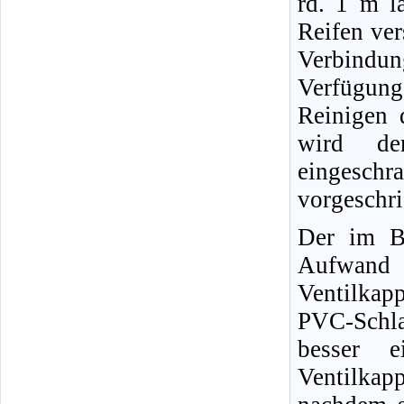
rd. 1 m l
Reifen ver
Verbindun
Verfügun
Reinigen 
wird der
eingeschr
vorgeschr
Der im Bi
Aufwand 
Ventilkap
PVC-Schl
besser e
Ventilkap