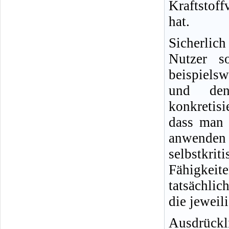
Kraftstof
hat.
Sicherlic
Nutzer s
beispielsw
und den
konkretisi
dass man 
anwende
selbstkr
Fähigkeit
tatsächlic
die jeweil
Ausdrückl