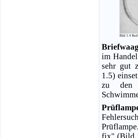
Bild 1.4 Rei
Briefwaag
im Handel 
sehr gut 
1.5) einse
zu den H
Schwimmer
Prüflamp
Fehlersuc
Prüflampe
fix" (Bild