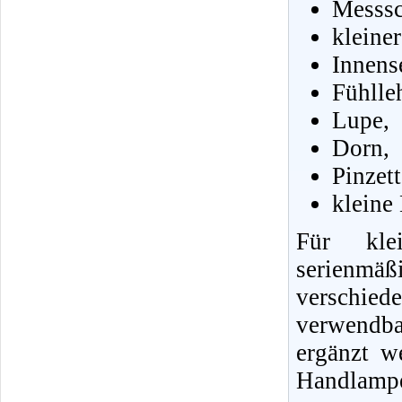
Messsc
kleine
Innens
Fühlle
Lupe,
Dorn,
Pinzet
kleine
Für klei
serienmä
verschie
verwendb
ergänzt w
Handlampe