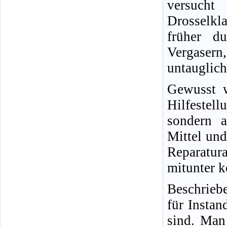
versucht
Drosselkl
früher d
Vergasern,
untauglich
Gewusst w
Hilfestel
sondern a
Mittel und
Reparatur
mitunter k
Beschrieb
für Insta
sind. Man