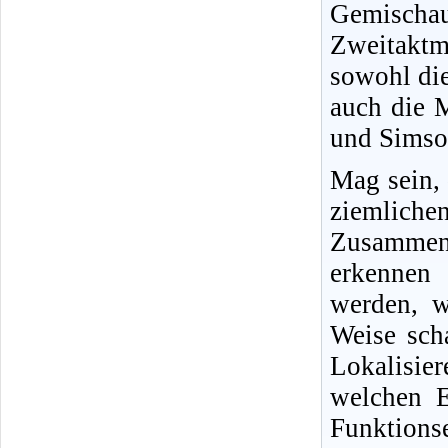
Gemisch
Zweitakt
sowohl di
auch die 
und Simson
Mag sein,
ziemliche
Zusammenh
erkennen 
werden, w
Weise sch
Lokalisi
welchen E
Funktio