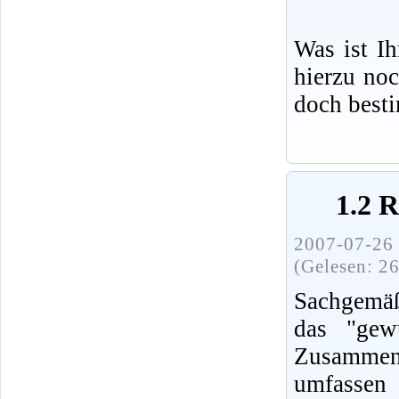
Was ist I
hierzu no
doch best
1.2 
2007-07-26 
(Gelesen: 2
Sachgemäß
das "gew
Zusammenh
umfassen