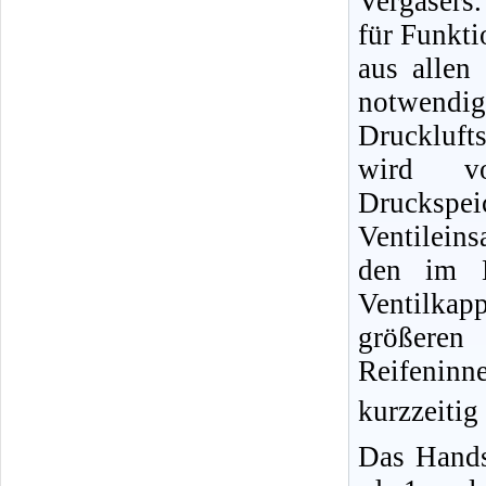
Vergasers.
für Funkti
aus allen
notwendig
Druckluft
wird vo
Druckspe
Ventileins
den im B
Ventilka
größere
Reifeninn
kurzzeitig
Das Hands