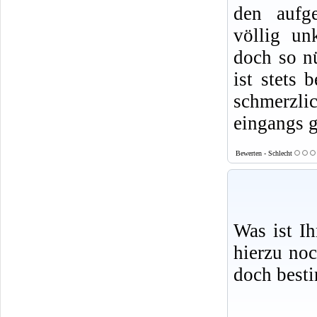
den aufge
völlig un
doch so nü
ist stets 
schmerzlic
eingangs g
Bewerten - Schlecht
Was ist I
hierzu no
doch best