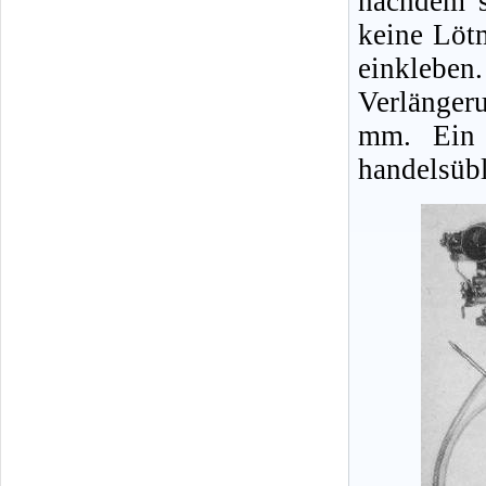
nachdem s
keine Löt
einklebe
Verlänger
mm. Ein 
handelsübl