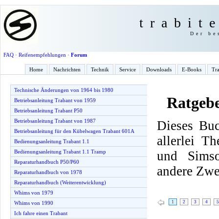
trabit
Der be
FAQ
·
Reifenempfehlungen
·
Forum
Home
Nachrichten
Technik
Service
Downloads
E-Books
Tra
Technische Änderungen von 1964 bis 1980
Ratgeb
Betriebsanleitung Trabant von 1959
Betriebsanleitung Trabant P50
Betriebsanleitung Trabant von 1987
Dieses Buc
Betriebsanleitung für den Kübelwagen Trabant 601A
allerlei T
Bedienungsanleitung Trabant 1.1
und Simso
Bedienungsanleitung Trabant 1.1 Tramp
Reparaturhandbuch P50/P60
andere Zwe
Reparaturhandbuch von 1978
Reparaturhandbuch (Weiterentwicklung)
Whims von 1979
1
2
3
4
5
Whims von 1990
Ich fahre einen Trabant