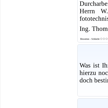
Durcharbe
Herrn W.
fototechni
Ing. Thoma
Bewerten - Schlecht
Was ist I
hierzu no
doch best