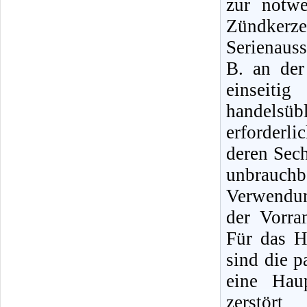
zur notw
Zündker
Serienauss
B. an de
einseit
handelsüb
erforderl
deren Sec
unbrauch
Verwendun
der Vorra
Für das H
sind die 
eine Hau
zerstör