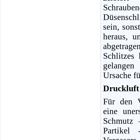
Schraube
Düsenschli
sein, sons
heraus, u
abgetrag
Schlitzes
gelangen 
Ursache fü
Druckluft 
Für den V
eine uner
Schmutz 
Partikel