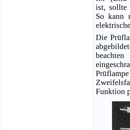
ist, sollt
So kann m
elektrisch
Die Prüfl
abgebild
beachten
eingeschra
Prüflampe
Zweifelsfa
Funktion p