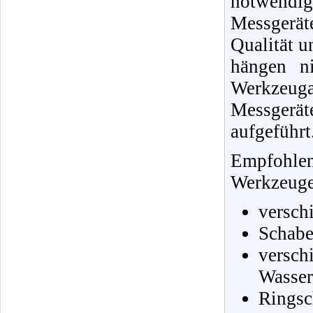
notwendi
Messgerä
Qualität u
hängen ni
Werkzeug
Messgerä
aufgeführt
Empfohle
Werkzeuge 
versch
Schabe
vers
Wasser
Ringsc