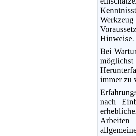
einschät
Kenntnisst
Werkzeug
Vorausse
Hinweise.
Bei Wartun
möglichs
Herunterfa
immer zu v
Erfahrung
nach Ein
erheblich
Arbeiten
allgemein