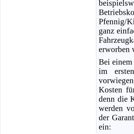
beispiels
Betriebsk
Pfennig/K
ganz einfa
Fahrzeug
erworben w
Bei einem
im erste
vorwiegen
Kosten für
denn die K
werden vo
der Garant
ein: