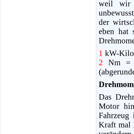
weil wir
unbewusst
der wirts
eben hat 
Drehmomen
1
kW-Kilow
2
Nm = N
(abgerund
Drehmome
Das Drehm
Motor hin
Fahrzeug 
Kraft mal