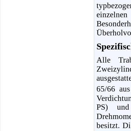
typbezoge
einzeln
Besonder
Überholvor
Spezifis
Alle Tra
Zweizyli
ausgestat
65/66 au
Verdichtu
PS) und
Drehmome
besitzt. D