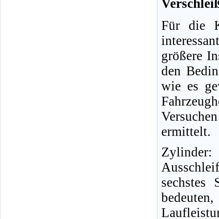
Verschlei
Für die K
interessa
größere In
den Bedin
wie es ge
Fahrzeug
Versuche
ermittelt.
Zylinder
Ausschle
sechstes 
bedeuten,
Laufleistu