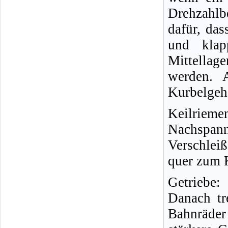
Drehzahlbe
dafür, das
und klap
Mittellage
werden. A
Kurbelgeh
Keilriem
Nachs
Verschleiß
quer zum 
Getriebe
Danach tr
Bahnräder