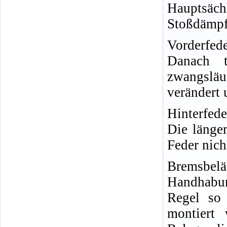
Hauptsäc
Stoßdämpfe
Vorderfed
Danach t
zwangslä
verändert 
Hinterfed
Die länger
Feder nicht
Bremsbel
Handhabun
Regel so 
montiert