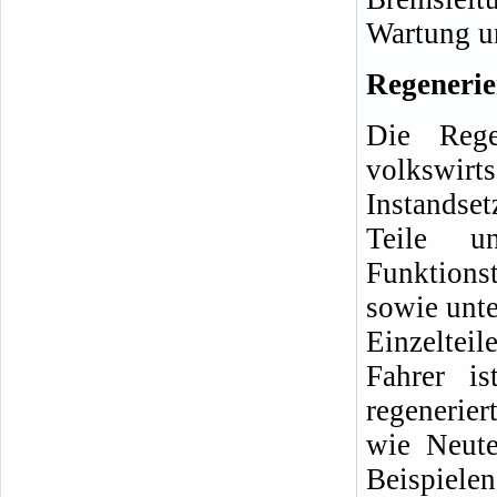
Wartung u
Regenerier
Die Rege
volkswirt
Instandse
Teile u
Funktions
sowie unte
Einzelteil
Fahrer i
regenerie
wie Neute
Beispiele