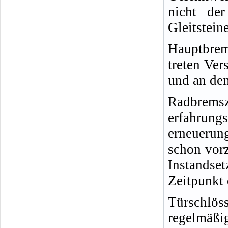
nicht de
Gleitstein
Hauptbre
treten Ve
und an de
Radbremsz
erfah
erneueru
schon vorz
Instandse
Zeitpunkt 
Türschlö
regelmä