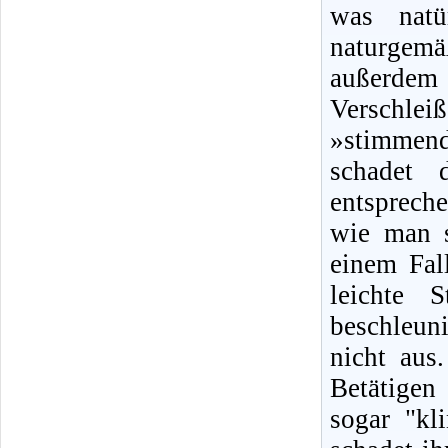
was natü
naturgem
außerdem 
Verschle
»stimmend
schadet 
entsprech
wie man s
einem Fal
leichte 
beschleun
nicht aus
Betätigen 
sogar "kl