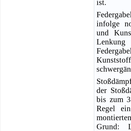
ist.
Federgabe
infolge n
und Kuns
Lenkung 
Federgabe
Kunstst
schwergän
Stoßdämpf
der Stoßd
bis zum 3
Regel ei
montiert
Grund: L