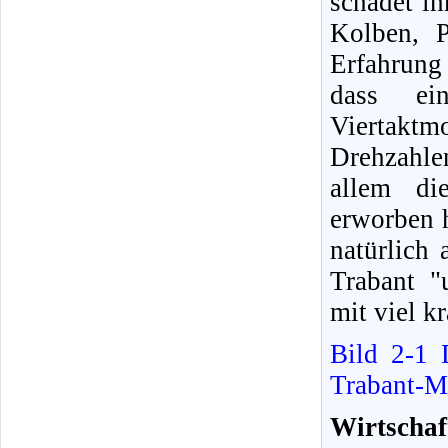
schadet ih
Kolben, P
Erfahrung
dass ei
Viertaktm
Drehzahle
allem di
erworben h
natürlich 
Trabant "
mit viel k
Bild 2-1
Trabant-M
Wirtschaf