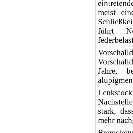
eintreten
meist ein
Schließke
führt. 
federbela
Vorschall
Vorschall
Jahre, b
alupigment
Lenkstoc
Nachstelle
stark, da
mehr nachg
Bremslei