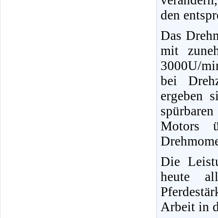
verändern
den entspr
Das Drehm
mit zune
3000U/min
bei Dreh
ergeben s
spürbaren
Motors ü
Drehmoment
Die Leist
heute al
Pferdestä
Arbeit in d