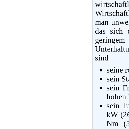
wirtscha
Wirtschaf
man unweig
das sich 
geringe
Unterhalt
sind
seine 
sein S
sein F
hohen 
sein l
kW (26
Nm (5