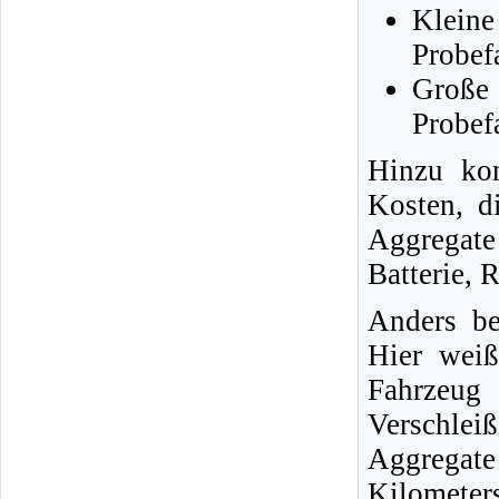
Klein
Probef
Große
Probef
Hinzu ko
Kosten, d
Aggregate
Batterie, R
Anders be
Hier wei
Fahrzeug
Verschle
Aggregat
Kilomete