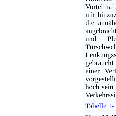
Vorteilhaf
mit hinzuz
die annäh
angebrach
und Ple
Türschwe
Lenkungs
gebraucht 
einer Ver
vorgestell
hoch sein 
Verkehrssi
Tabelle 1-