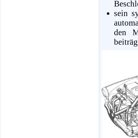
Beschl
sein s
automa
den M
beiträg