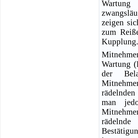
Wartung 
zwangsläuf
zeigen sic
zum Reiß
Kupplung
Mitnehmer
Wartung (
der Bel
Mitnehmer
rädelnden
man jedo
Mitnehmer
rädelnde
Bestätigun