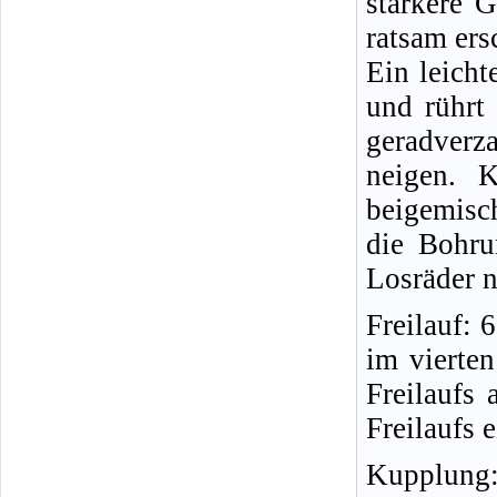
stärkere G
ratsam ers
Ein leicht
und rührt
geradverz
neigen. 
beigemisc
die Bohru
Losräder n
Freilauf: 
im vierte
Freilaufs
Freilaufs 
Kupplung