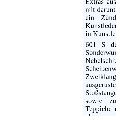
Extras aus
mit darunt
ein Zünd
Kunstleder
in Kunstle
601 S de
Sonderwu
Nebelschlu
Scheiben
Zweiklang
ausgerüs
Stoßstang
sowie zu
Teppiche 