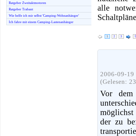
Ratgeber Zweitaktmotoren
alle notw
Ratgeber Trabant
Schaltplän
Wie helfe ich mir selbst 'Camping-Wohnanhänger'
Ich fahre mit einem Camping-Lastenanhänger
1
2
3
2006-09-19 
(Gelesen: 2
Vor dem 
unterschie
möglichst
der zu be
transport