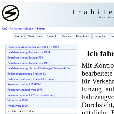
trabit
Der be
FAQ
·
Reifenempfehlungen
·
Forum
Home
Nachrichten
Technik
Service
Downloads
E-Books
Tra
Technische Änderungen von 1964 bis 1980
Ich fah
Betriebsanleitung Trabant von 1959
Betriebsanleitung Trabant P50
Betriebsanleitung Trabant von 1987
Mit Kontrol
Betriebsanleitung für den Kübelwagen Trabant 601A
bearbeitet
Bedienungsanleitung Trabant 1.1
für Verkeh
Bedienungsanleitung Trabant 1.1 Tramp
Reparaturhandbuch P50/P60
Einzug auf
Reparaturhandbuch von 1978
Fahrzeugv
Reparaturhandbuch (Weiterentwicklung)
Whims von 1979
Durchsich
Whims von 1990
nützliche 
Ich fahre einen Trabant