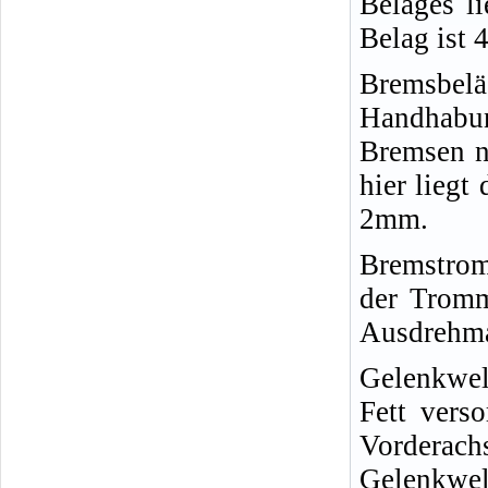
Belages l
Belag ist 
Bremsbelä
Handhabu
Bremsen ni
hier liegt
2mm.
Bremstro
der Trom
Ausdrehma
Gelenkwe
Fett vers
Vorderach
Gelenkwel