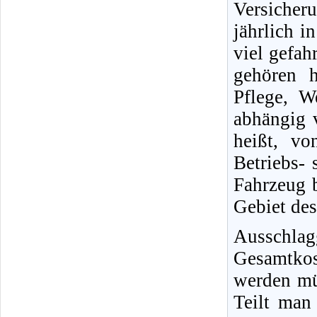
Versicher
jährlich 
viel gefah
gehören h
Pflege, W
abhängig 
heißt, v
Betriebs- 
Fahrzeug b
Gebiet des
Ausschla
Gesamtkost
werden müs
Teilt man