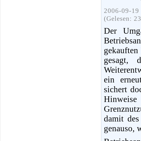
2006-09-19 
(Gelesen: 2
Der Umga
Betriebs
gekauften 
gesagt, 
Weiterent
ein erneu
sichert do
Hinweis
Grenznut
damit des
genauso, w