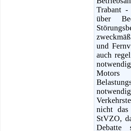
Betriebsa
Trabant -
über Be
Störungs
zweckmäß
und Fernv
auch regel
notwendig
Motors 
Belastung
notwendige
Verkehrst
nicht das
StVZO, da
Debatte 