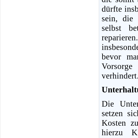
dürfte ins
sein, die
selbst b
reparier
insbesonde
bevor man
Vorsorge
verhindert
Unterhalt
Die Unter
setzen si
Kosten z
hierzu Kf