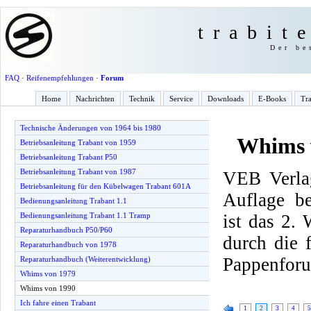
trabit
Der be
FAQ
·
Reifenempfehlungen
·
Forum
Home
Nachrichten
Technik
Service
Downloads
E-Books
Tra
Technische Änderungen von 1964 bis 1980
Whims 
Betriebsanleitung Trabant von 1959
Betriebsanleitung Trabant P50
Betriebsanleitung Trabant von 1987
VEB Verlag
Betriebsanleitung für den Kübelwagen Trabant 601A
Auflage be
Bedienungsanleitung Trabant 1.1
ist das 2.
Bedienungsanleitung Trabant 1.1 Tramp
Reparaturhandbuch P50/P60
durch die
Reparaturhandbuch von 1978
Pappenfor
Reparaturhandbuch (Weiterentwicklung)
Whims von 1979
Whims von 1990
Ich fahre einen Trabant
1
2
3
4
5