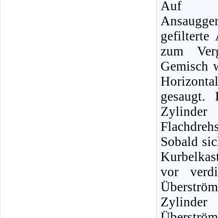
Auf d
Ansaugger
gefiltert
zum Verg
Gemisch w
Horizont
gesaugt. 
Zylinder
Flachdrehs
Sobald si
Kurbelkas
vor verd
Überström
Zylinde
Überström