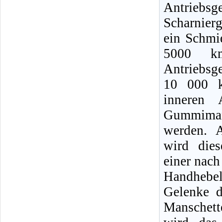
Antrie
Scharnier
ein Schmi
5000 km
Antriebsg
10 000 k
inneren 
Gummiman
werden. 
wird dies
einer nach
Handhebel
Gelenke d
Manschet