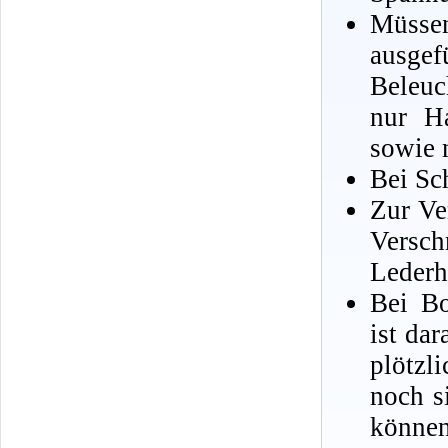
Müssen
ausgef
Beleuc
nur H
sowie 
Bei Sch
Zur Ve
Versch
Lederh
Bei Bo
ist da
plötzl
noch s
könne