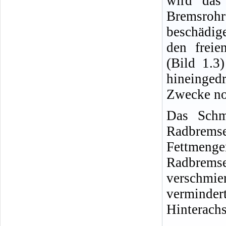
wird das 
Bremsrohr
beschädig
den frei
(Bild 1.3
hineinged
Zwecke noc
Das Schm
Radbrems
Fettmengen
Radbrems
verschmie
verminder
Hinterachs