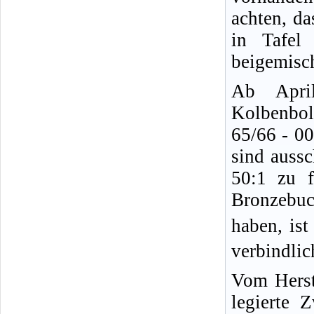
achten, d
in Tafel
beigemisc
Ab Apri
Kolbenbol
65/66 - 0
sind auss
50:1 zu f
Bronzebu
haben, is
verbindlic
Vom Herst
legierte 