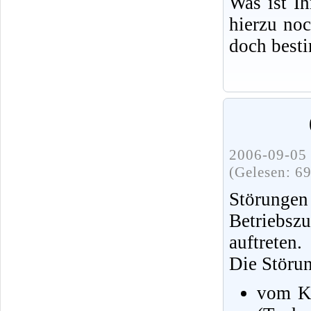
Was ist I
hierzu no
doch best
2006-09-05 
(Gelesen: 6
Störunge
Betriebs
auftreten.
Die Störu
vom Kr