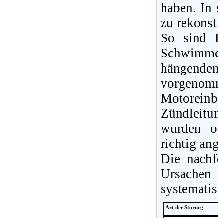
haben. In 
zu rekonst
So sind R
Schwimm
hängende
vorgenom
Motorein
Zündleitu
wurden od
richtig an
Die nachf
Ursachen
systematis
Art der Störung