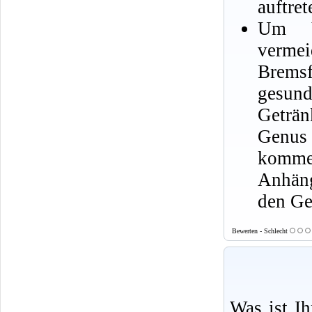
auftret
Um Ve
verm
Bre
gesun
Geträn
Genus
kommen
Anhäng
den Ge
Bewerten - Schlecht
Was ist I