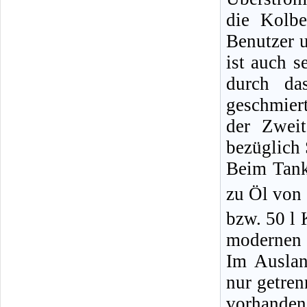
die Kolbe
Benutzer u
ist auch 
durch da
geschmier
der Zwei
bezüglich
Beim Tanke
zu Öl von
bzw. 50 l 
modernen 
Im Ausla
nur getre
vorhanden