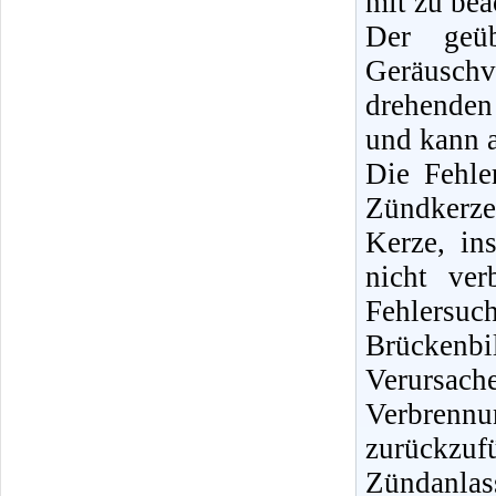
mit zu bea
Der geüb
Geräuschv
drehenden
und kann a
Die Fehle
Zündkerz
Kerze, in
nicht ver
Fehlersuch
Brückenb
Verursa
Verbrennu
zurückz
Zündanlas