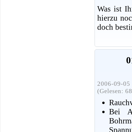
Was ist I
hierzu no
doch best
0
2006-09-05 
(Gelesen: 6
Rauchv
Bei A
Bohrma
Spannu