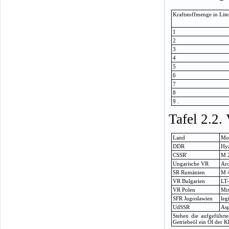
Kraftstoffmenge in Lite
1
2
3
4
5
6
7
8
9 .
Tafel 2.2
Land
Mo
DDR
Hyz
CSSR'
M 
Ungarische VR
Aro
SR Rumänien
M 
VR Bulgarien
LT
VR Polen
Mi
SFR Jugoslawien
leg
UdSSR
As
Stehen die aufgeführte
Getriebeöl ein Öl der K