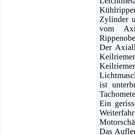
Leichtme
Kühlrippe
Zylinder 
vom Axia
Rippenobe
Der Axial
Keilrieme
Keilriem
Lichtmasch
ist unter
Tachometer
Ein geriss
Weiterfa
Motorschä
Das Aufle