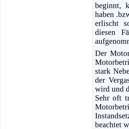
beginnt, 
haben .bzw
erlischt 
diesen Fä
aufgenom
Der Motor
Motorbetr
stark Neb
der Verga
wird und d
Sehr oft 
Motorbet
Instands
beachtet w