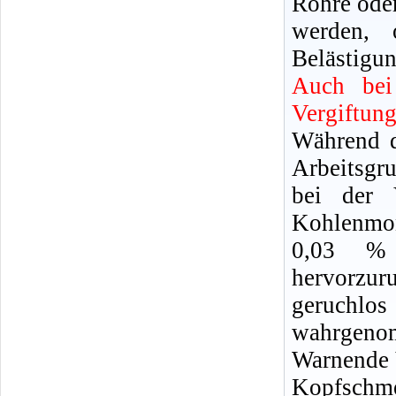
Rohre oder
werden, 
Belästigun
Auch bei
Vergiftun
Während d
Arbeitsgr
bei der 
Kohlenmon
0,03 %
hervorzu
geruchl
wahrgeno
Warnende 
Kopfschm