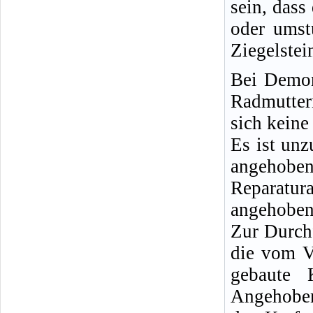
sein, dass
oder umst
Ziegelstei
Bei Demon
Radmutter
sich keine
Es ist un
angeho
Reparatu
angehobene
Zur Durch
die vom V
gebaute 
Angehoben