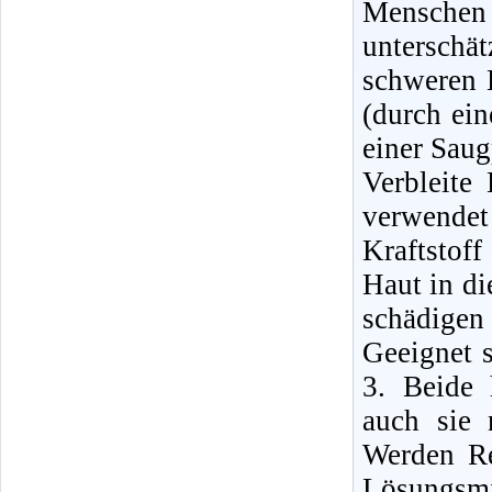
Mensche
unterschä
schweren E
(durch ei
einer Sau
Verbleite
verwende
Kraftstof
Haut in di
schädigen
Geeignet 
3. Beide 
auch sie 
Werden Re
Lösungsmi