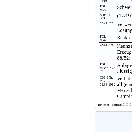
613/1
TGL
Schwei
30270
Blatt 01.
(12/19
..03
ASAO 725
Verwen
Lösungs
TGL
Reakti
36425
ASAO728
Kennze
Erzeug
88/52;
TGL
Anlage
30335 Blatt
Flüssi
03
CBI. I Nr.
Verhal
29 vom
allgem
04.08.1982
Mensch
Camping
Bewerten - Schlecht