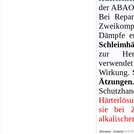
der ABAO 
Bei Repar
Zweikompo
Dämpfe en
Schleimh
zur Her
verwendet
Wirkung. 
Ätzun
Schutzhan
Härterlös
sie bei 
alkalische
Bewerten - Schlecht