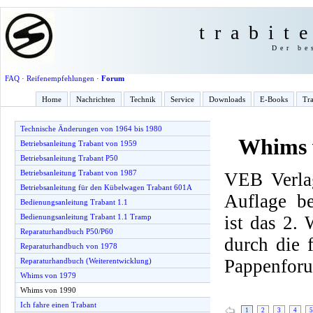
trabit
Der be
FAQ
·
Reifenempfehlungen
·
Forum
Home
Nachrichten
Technik
Service
Downloads
E-Books
Tra
Technische Änderungen von 1964 bis 1980
Whims 
Betriebsanleitung Trabant von 1959
Betriebsanleitung Trabant P50
Betriebsanleitung Trabant von 1987
VEB Verlag
Betriebsanleitung für den Kübelwagen Trabant 601A
Auflage be
Bedienungsanleitung Trabant 1.1
ist das 2.
Bedienungsanleitung Trabant 1.1 Tramp
Reparaturhandbuch P50/P60
durch die
Reparaturhandbuch von 1978
Pappenfor
Reparaturhandbuch (Weiterentwicklung)
Whims von 1979
Whims von 1990
Ich fahre einen Trabant
1
2
3
4
5