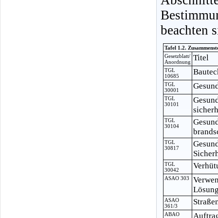
Bestimmu
beachten s
Tafel 1.2. Zusammenst
Gesetzblatt/
Titel
Anordnung
TGL
Bautec
10685
TGL
Gesund
30001
TGL
Gesund
30101
sicher
TGL
Gesund
30104
brands
TGL
Gesund
30817
Sicher
TGL
Verhüt
30042
ASAO 303
Verwen
Lösung
ASAO
Straße
361/3
ABAO
Auftra