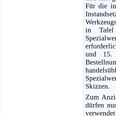
Für die i
Instands
Werkzeugs
in Tafel
Spezialwe
erforderli
und 15. 
Bestellnu
handels
Spezialwe
Skizzen.
Zum Anzi
dürfen nu
verwendet