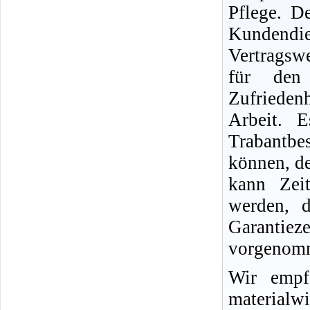
Pflege. D
Kundend
Vertragswe
für den
Zufriedenh
Arbeit. 
Trabantb
können, d
kann Zei
werden, d
Garantie
vorgenomm
Wir empf
materialwi