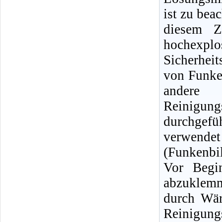
ist zu bea
diesem Z
hochexpl
Sicherhei
von Funke
andere
Reinigun
durchgef
verwendet
(Funkenbi
Vor Begin
abzuklemm
durch Wär
Reinigu