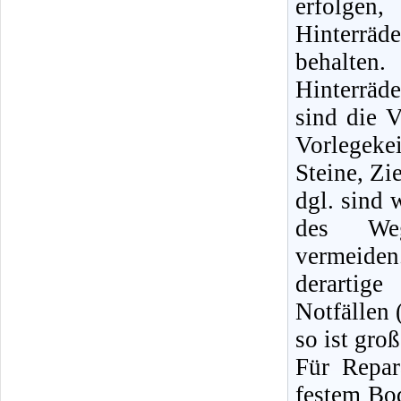
erfolge
Hinterräd
behalte
Hinterrä
sind die V
Vorlegeke
Steine, Zi
dgl. sind 
des Weg
vermeid
derartige
Notfällen 
so ist gro
Für Repa
festem Bod