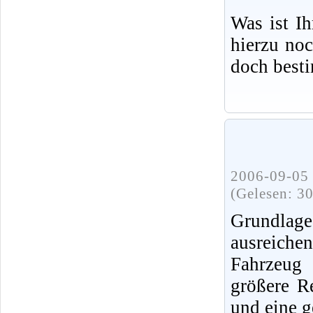
Was ist I
hierzu no
doch best
2006-09-05 
(Gelesen: 3
Grundlag
ausreiche
Fahrzeug 
größere R
und eine g