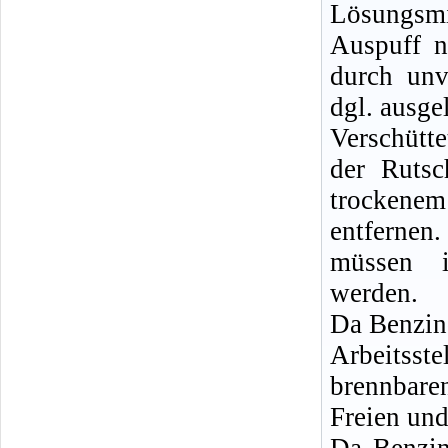
Lösungsm
Auspuff n
durch unv
dgl. ausge
Verschütt
der Rutsc
trockenem
entferne
müssen i
werden.
Da Benzin
Arbeitsste
brennbare
Freien und
Da Benzin