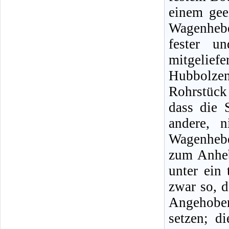
einem gee
Wagenheb
fester u
mitgeliefe
Hubbolze
Rohrstück
dass die 
andere, n
Wagenhebe
zum Anheb
unter ein 
zwar so, d
Angehobe
setzen; d