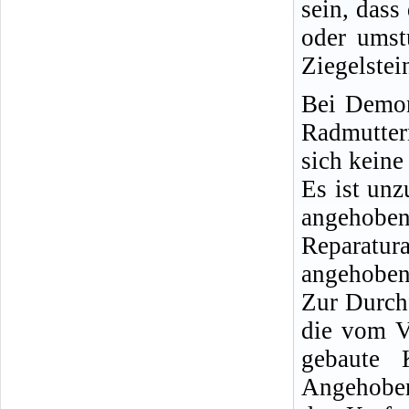
sein, dass
oder umst
Ziegelstei
Bei Demon
Radmutter
sich keine
Es ist un
angeho
Reparatu
angehobene
Zur Durch
die vom V
gebaute 
Angehoben