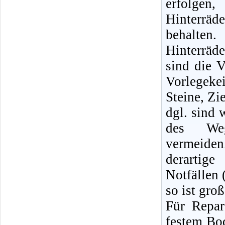
erfolge
Hinterräd
behalte
Hinterrä
sind die V
Vorlegeke
Steine, Zi
dgl. sind 
des Weg
vermeid
derartige
Notfällen 
so ist gro
Für Repa
festem Bod