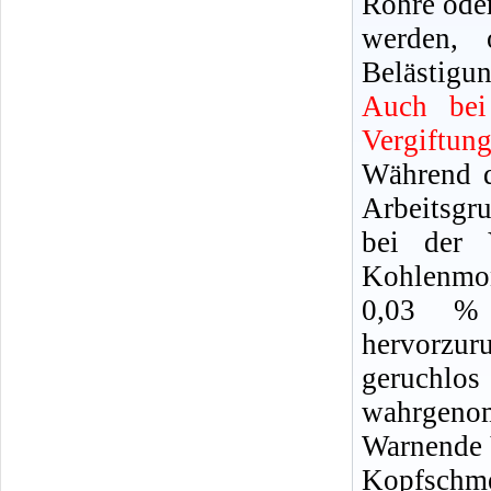
Rohre oder
werden, 
Belästigun
Auch bei
Vergiftun
Während d
Arbeitsgr
bei der 
Kohlenmon
0,03 %
hervorzu
geruchl
wahrgeno
Warnende 
Kopfschm