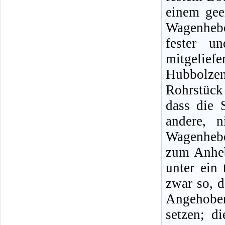
einem gee
Wagenheb
fester u
mitgeliefe
Hubbolze
Rohrstück
dass die 
andere, n
Wagenhebe
zum Anheb
unter ein 
zwar so, d
Angehobe
setzen; d