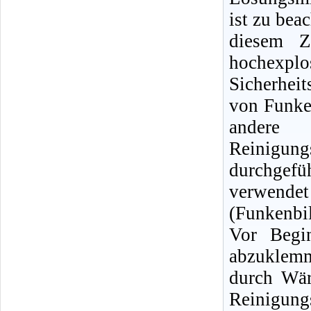
ist zu bea
diesem Z
hochexpl
Sicherhei
von Funke
andere
Reinigun
durchgef
verwendet
(Funkenbi
Vor Begin
abzuklemm
durch Wär
Reinigu