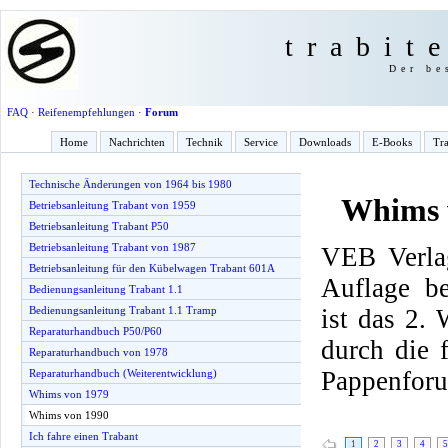
trabit
Der be
FAQ
·
Reifenempfehlungen
·
Forum
Home
Nachrichten
Technik
Service
Downloads
E-Books
Tra
Technische Änderungen von 1964 bis 1980
Whims 
Betriebsanleitung Trabant von 1959
Betriebsanleitung Trabant P50
Betriebsanleitung Trabant von 1987
VEB Verlag
Betriebsanleitung für den Kübelwagen Trabant 601A
Auflage be
Bedienungsanleitung Trabant 1.1
ist das 2.
Bedienungsanleitung Trabant 1.1 Tramp
Reparaturhandbuch P50/P60
durch die
Reparaturhandbuch von 1978
Pappenfor
Reparaturhandbuch (Weiterentwicklung)
Whims von 1979
Whims von 1990
Ich fahre einen Trabant
1
2
3
4
5