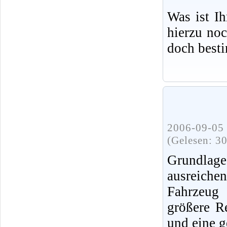
Was ist I
hierzu no
doch best
2006-09-05 
(Gelesen: 3
Grundlag
ausreiche
Fahrzeug 
größere R
und eine g