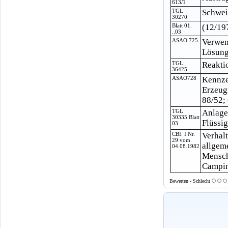
613/1
TGL
Schwei
30270
Blatt 01.
(12/19
..03
ASAO 725
Verwen
Lösungs
TGL
Reakti
36425
ASAO728
Kennze
Erzeug
88/52;
TGL
Anlage
30335 Blatt
Flüssi
03
CBI. I Nr.
Verhal
29 vom
allgem
04.08.1982
Mensch
Camping
Bewerten - Schlecht