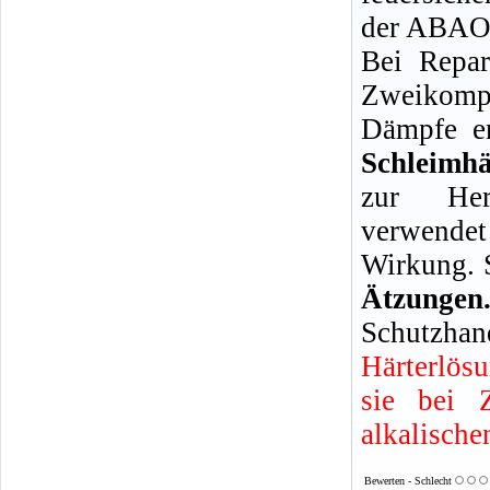
der ABAO 
Bei Repar
Zweikompo
Dämpfe en
Schleimh
zur Her
verwendet
Wirkung. 
Ätzun
Schutzhan
Härterlös
sie bei 
alkalische
Bewerten - Schlecht