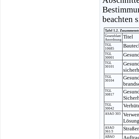
Bestimmu
beachten s
Tafel 1.2. Zusammenst
Gesetzblatt/
Titel
Anordnung
TGL
Bautec
10685
TGL
Gesund
30001
TGL
Gesund
30101
sicher
TGL
Gesund
30104
brands
TGL
Gesund
30817
Sicher
TGL
Verhüt
30042
ASAO 303
Verwen
Lösung
ASAO
Straße
361/3
ABAO
Auftra