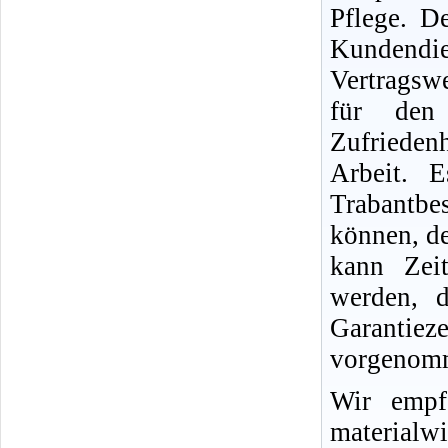
Pflege. D
Kundend
Vertragswe
für den
Zufriedenh
Arbeit. 
Trabantb
können, d
kann Zei
werden, d
Garantie
vorgenomm
Wir empf
materialwi