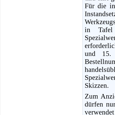
Für die i
Instands
Werkzeugs
in Tafel
Spezialwe
erforderli
und 15. 
Bestellnu
handels
Spezialwe
Skizzen.
Zum Anzi
dürfen nu
verwendet