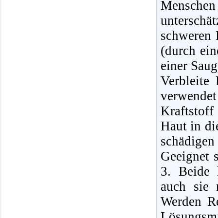
Mensche
unterschä
schweren E
(durch ei
einer Sau
Verbleite
verwende
Kraftstof
Haut in di
schädigen
Geeignet 
3. Beide 
auch sie 
Werden Re
Lösungsmi