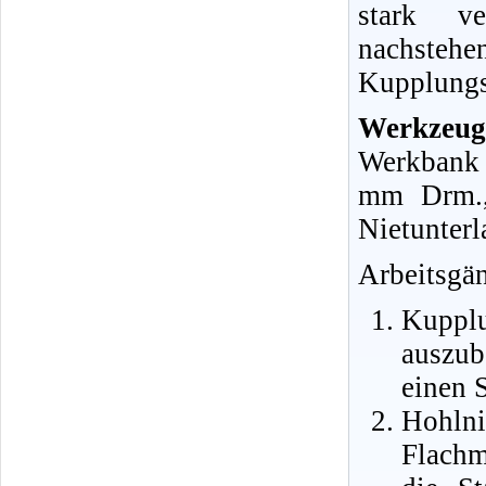
stark v
nachste
Kupplungs
Werkzeug
Werkbank 
mm Drm.,
Nietunterl
Arbeitsgä
Kupp
auszub
einen 
Hohln
Flachm