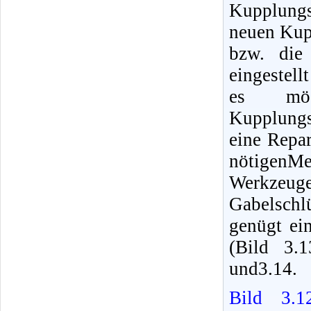
Kupplungs
neuen Kup
bzw. die
eingestell
es mög
Kupplungs
eine Repa
nötigenMes
Werkzeuge,
Gabelschl
genügt ein
(Bild 3.
und3.14.
Bild 3.1