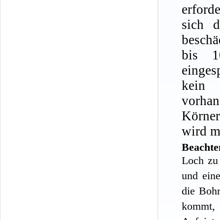
erford
sich 
beschä
bis 1
einges
kein 
vorhan
Körne
wird m
Beachte
Loch zu
und ein
die Bohr
kommt, 