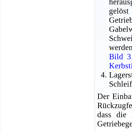
heraus
gelös
Getri
Gabelw
Schwei
werden 
Bild 3
Kerbst
Lager
Schleif
Der Einba
Rückzugfed
dass die 
Getriebege