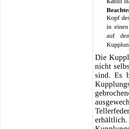
kann n
Beachte
Kopf des
in eine
auf den
Kupplung
Die Kupplu
nicht selb
sind. Es 
Kupplung
gebroch
ausgewec
Tellerfe
erhältli
Kupplungs