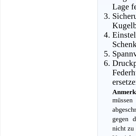
Lage f
Sicher
Kugelb
Einste
Schenk
Spannv
Druck
Feder
ersetze
Anmerk
müssen 
abgesch
gegen d
nicht zu