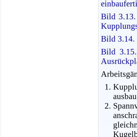
einbaufert
Bild 3.13
Kupplungs
Bild 3.14.
Bild 3.15
Ausrückpl
Arbeitsgä
Kuppl
ausbau
Spann
ansch
gleic
Kugelb