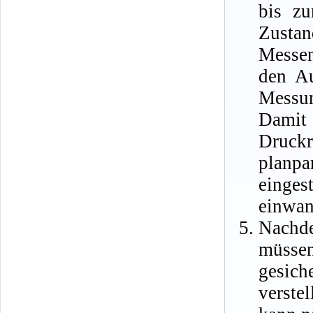
bis zu
Zusta
Messen
den Au
Messun
Damit 
Druckr
planp
einge
einwan
Nachde
müssen
gesich
verste