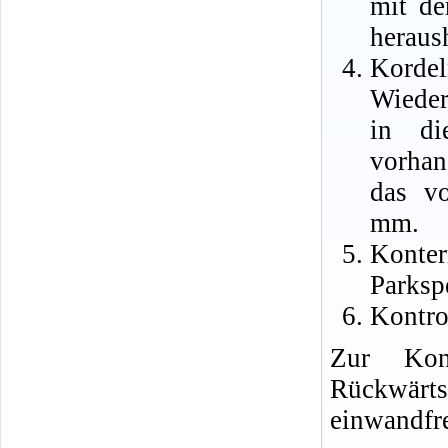
mit de
heraus
Kordel
Wieder
in di
vorhan
das vo
mm.
Konte
Parkspe
Kontro
Zur Kont
Rückwärts
einwandfre