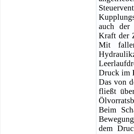
Steuerv
Kupplungsz
auch der
Kraft der
Mit fall
Hydrauli
Leerlauf
Druck im 
Das von d
fließt üb
Ölvorratsb
Beim Sch
Bewegung 
dem Druck