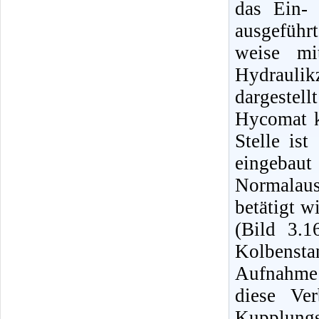
das Ein-
ausgeführ
weise mi
Hydraulikz
dargestell
Hycomat k
Stelle is
eingebaut 
Normalau
betätigt w
(Bild 3.1
Kolbenst
Aufnahme
diese Ver
Kupplungss