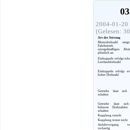
03
2004-01-20 
(Gelesen: 3
Art der Störung
Motordrehzahl stei
Fahrbetrieb
unregelmäßigen Abst
plötzlich an
Einkuppeln erfolgt sch
Leerlaufdrehzahl
Einkuppeln erfolgt er
hoher Drehzahl
Getriebe lässt sich 
schalten
Getriebe lässt sic
höheren Drehzahlen 
schalten
Kupplung rutscht
Kupplung trennt nicht
Anfahrvorgang ver
ruckartig