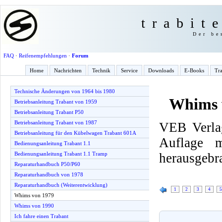
trabit
Der be
FAQ
·
Reifenempfehlungen
·
Forum
Home
Nachrichten
Technik
Service
Downloads
E-Books
Tra
Technische Änderungen von 1964 bis 1980
Whims 
Betriebsanleitung Trabant von 1959
Betriebsanleitung Trabant P50
Betriebsanleitung Trabant von 1987
VEB Verlag
Betriebsanleitung für den Kübelwagen Trabant 601A
Auflage 
Bedienungsanleitung Trabant 1.1
herausgebr
Bedienungsanleitung Trabant 1.1 Tramp
Reparaturhandbuch P50/P60
Reparaturhandbuch von 1978
Reparaturhandbuch (Weiterentwicklung)
1
2
3
4
5
Whims von 1979
Whims von 1990
Ich fahre einen Trabant