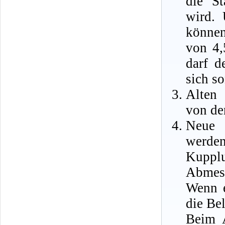
die St
wird. 
können
von 4
darf d
sich so
Alten 
von de
Neue 
werde
Kupplu
Abmess
Wenn e
die Be
Beim A