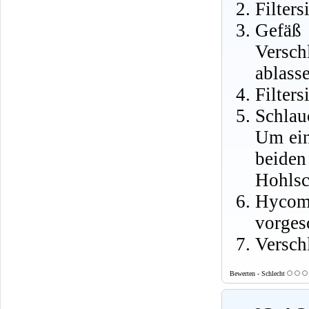
Filter
Gefäß
Versch
ablass
Filters
Schlau
Um ein
beide
Hohlsc
Hyco
vorges
Versch
Bewerten - Schlecht