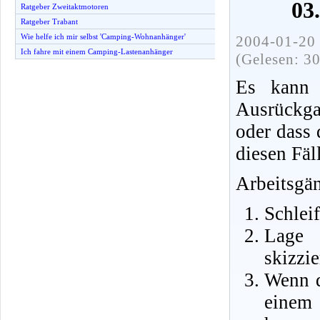
03
Ratgeber Zweitaktmotoren
Ratgeber Trabant
Wie helfe ich mir selbst 'Camping-Wohnanhänger'
2004-01-20 
Ich fahre mit einem Camping-Lastenanhänger
(Gelesen: 3
Es kann 
Ausrückgab
oder dass 
diesen Fäl
Arbeitsgä
Schlei
Lage 
skizzie
Wenn d
einem