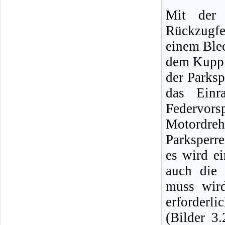
Mit der 
Rückzugfed
einem Blec
dem Kuppl
der Parksp
das Einr
Federvor
Motordreh
Parksperre
es wird ei
auch die
muss wir
erforder
(Bilder 3