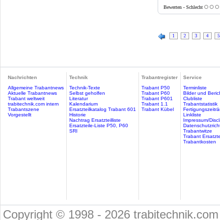
Bewerten - Schlecht
1
2
3
4
5
Nachrichten
Technik
Trabantregister
Service
Allgemeine Trabantnews
Technik-Texte
Trabant P50
Terminliste
Aktuelle Trabantnews
Selbst geholfen
Trabant P60
Bilder und Beric
Trabant weltweit
Literatur
Trabant P601
Clubliste
trabitechnik.com intern
Kalendarium
Trabant 1.1
Trabantstatistik
Trabantszene
Ersatzteilkatalog Trabant 601
Trabant Kübel
Fertigungszeitr
Vorgestellt
Historie
Linkliste
Nachtrag Ersatzteilliste
Impressum/Discl
Ersatzteile-Liste P50, P60
Datenschutzricht
SRI
Trabantwitze
Trabant Ersatzte
Trabantkosten
Copyright © 1998 - 2026 trabitechnik.com 