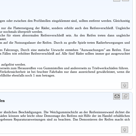
 oder zwischen den Profilstollen eingeklemmt sind, sollten entfernt werden. Gleichzeitig
ht nur die Flatterneigung der Räder, sondern erhöht auch den Reifenverschleiß. Ungleiche
pur nochmals überprüft werden.
che für einen abnormalen Reifenverschleiß sein. An den Reifen treten dann ungleiche
stet.
uss auf die Nutzungsdauer der Reifen. Durch zu große Spiele treten Radierbewegungen und
es Fahrzeugs, Durch eine statische Unwucht entstehen "Auswaschungen" am Reifen. Eine
ällen tritt erhöhter Reifenverschleiß auf. Alle fünf Räder sollten immer gut ausgewuchtet
n aufgelöst werden.
inerseits zum Herausreißen von Gummistollen und andererseits zu Triebwerkschäden führen.
 Verkehrssicherheit ist bei feuchter Fahrbahn nur dann ausreichend gewährleistet, wenn die
ofilhöhe ebenfalls noch 1 mm betragen.
fen
oder ähnlichen Beschädigungen. Die Weichgummischicht an der Reifeninnenwand dichtet die
häden können sehr leicht ohne Demontage des Reifens mit Hilfe der im Handel erhältlichen
gebenen Reparaturanweisungen sind zu beachten. Das Demontieren der Reifen macht sich