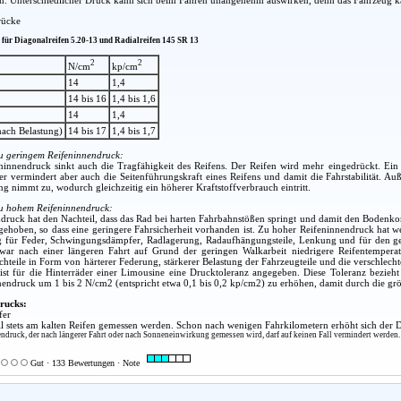
rücke
 für Diagonalreifen 5.20-13 und Radialreifen 145 SR 13
2
2
N/cm
kp/cm
14
1,4
14 bis 16
1,4 bis 1,6
14
1,4
 nach Belastung)
14 bis 17
1,4 bis 1,7
zu geringem Reifeninnendruck:
nnendruck sinkt auch die Tragfähigkeit des Reifens. Der Reifen wird mehr eingedrückt. Ein 
r vermindert aber auch die Seitenführungskraft eines Reifens und damit die Fahrstabilität. A
ng nimmt zu, wodurch gleichzeitig ein höherer Kraftstoffverbrauch eintritt.
zu hohem Reifeninnendruck:
druck hat den Nachteil, dass das Rad bei harten Fahrbahnstößen springt und damit den Bodenkont
fgehoben, so dass eine geringere Fahrsicherheit vorhanden ist. Zu hoher Reifeninnendruck hat w
g für Feder, Schwingungsdämpfer, Radlagerung, Radaufhängungsteile, Lenkung und für den ges
war nach einer längeren Fahrt auf Grund der geringen Walkarbeit niedrigere Reifentemperat
chteile in Form von härterer Federung, stärkerer Belastung der Fahrzeugteile und die verschlec
st für die Hinterräder einer Limousine eine Drucktoleranz angegeben. Diese Toleranz bezieht
endruck um 1 bis 2 N/cm2 (entspricht etwa 0,1 bis 0,2 kp/cm2) zu erhöhen, damit durch die größ
rucks:
fer
l stets am kalten Reifen gemessen werden. Schon nach wenigen Fahrkilometern erhöht sich der
ndruck, der nach längerer Fahrt oder nach Sonneneinwirkung gemessen wird, darf auf keinen Fall vermindert werden
Gut · 133 Bewertungen · Note