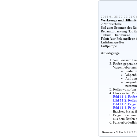
2004-01-25 00:00:01 Ge
Werkzeuge und Hilfsmitt
2 Montierhebel
Seil zum Spannen des Re
Reparaturpackung "DEKAF
Talkum, Drahtbürste
Felgit (zur Felgenpflege 
Luftdruckprüfer
Luftpumpe.
Arbeitsgänge:
Ventileinsatz he
Reifen gegenüber
Wagenheber zum 
Reifen 
Wagenhe
Auf den
Wagenhe
zusamme
Reifenwulst (am 
Den zweiten Mont
Bild 11.1. Reife
Bild 11.2. Reife
Bild 11.3. Felge
Bild 11.4. Felg
Beachten:
Es sind f
Felge mit einem 
aus dem Reifen 
Falls erforderli
Bewerten - Schlecht