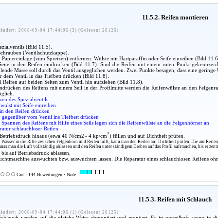
11.5.2. Reifen montieren
ändert: 2008-09-04 17:44:06 (3) (Gelesen: 28126)
zialventils (Bild 11.5).
nschrauben (Ventilschutzkappe).
 Papiereinlage (zum Spreizen) entfernen. Wülste mit Hartparaffin oder Seife einreiben (Bild 11.6
Seite in den Reifen eindrücken (Bild 11.7). Sind die Reifen mit einem roten Punkt gekennzeichn
hlende Masse soll durch das Ventil ausgeglichen werden. Zwei Punkte besagen, dass eine geringe
 dem Ventil in das Tiefbett drücken (Bild 11.8).
 Reifen auf beiden Seiten zum Ventil hin aufziehen (Bild 11.8).
rücken des Reifens mit einem Seil in der Profilmitte werden die Reifenwülste an den Felgenr
öglich.
zen des Spezialventils
nwulst mit Seife einreiben
 in den Reifen drücken
n gegenüber vom Ventil ins Tiefbett drücken
 Spannen des Reifens mit Hilfe eines Seils legen sich die Reifenwülste an die Felgenhörner an
ratur schlauchloser Reifen
2
 Betriebsdruck hinaus (etwa 40 N/cm2» 4 kp/cm
) füllen und auf Dichtheit prüfen.
asser in die Rille zwischen Felgenhorn und Reifen füllt, kann man den Reifen auf Dichtheit prüfen. Die am Reifen o
 muss man die Luft vollständig ablassen und den Reifen unter ständigem Drehen auf das Profil aufstauchen, bis er zentr
bis auf Betriebsdruck ablassen.
uchtmaschine auswuchten bzw. auswuchten lassen. Die Reparatur eines schlauchlosen Reifens oh
Gut · 144 Bewertungen · Note
11.5.3. Reifen mit Schlauch
ändert: 2008-09-04 17:44:06 (1) (Gelesen: 28125)
Schlauch werden auf die gleiche Weise demontiert und montiert. Es ist vorteilhaft, wenn in d