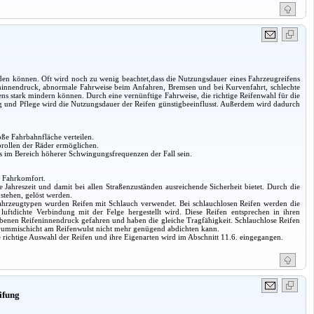
erden können. Oft wird noch zu wenig beachtet,dass die Nutzungsdauer eines Fahrzeugreifens
ninnendruck, abnormale Fahrweise beim Anfahren, Bremsen und bei Kurvenfahrt, schlechte
ens stark mindern können. Durch eine vernünftige Fahrweise, die richtige Reifenwahl für die
ng und Pflege wird die Nutzungsdauer der Reifen günstigbeeinflusst. Außerdem wird dadurch
ße Fahrbahnfläche verteilen.
brollen der Räder ermöglichen.
rs im Bereich höherer Schwingungsfrequenzen der Fall sein.
r Fahrkomfort.
e Jahreszeit und damit bei allen Straßenzuständen ausreichende Sicherheit bietet. Durch die
stehen, gelöst werden.
Fahrzeugtypen wurden Reifen mit Schlauch verwendet. Bei schlauchlosen Reifen werden die
uftdichte Verbindung mit der Felge hergestellt wird. Diese Reifen entsprechen in ihren
enen Reifeninnendruck gefahren und haben die gleiche Tragfähigkeit. Schlauchlose Reifen
e Gummischicht am Reifenwulst nicht mehr genügend abdichten kann.
richtige Auswahl der Reifen und ihre Eigenarten wird im Abschnitt 11.6. eingegangen.
ifung