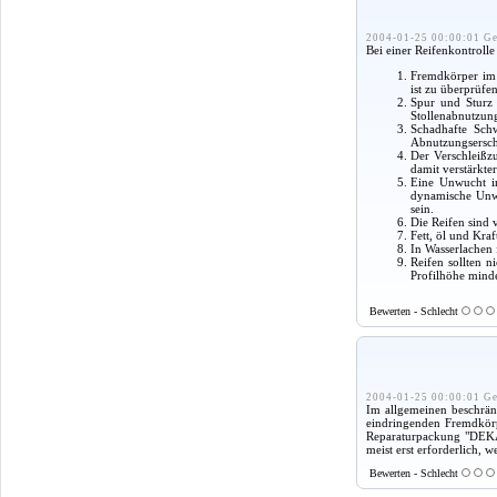
2004-01-25 00:00:01 Ge
Bei einer Reifenkontroll
Fremdkörper im 
ist zu überprüfe
Spur und Sturz 
Stollenabnutzung
Schadhafte Schw
Abnutzungsersch
Der Verschleißz
damit verstärkter
Eine Unwucht im
dynamische Unwuc
sein.
Die Reifen sind 
Fett, öl und Kra
In Wasserlachen 
Reifen sollten n
Profilhöhe mind
Bewerten - Schlecht
2004-01-25 00:00:01 Ge
Im allgemeinen beschrän
eindringenden Fremdkörpe
Reparaturpackung "DEKA
meist erst erforderlich,
Bewerten - Schlecht