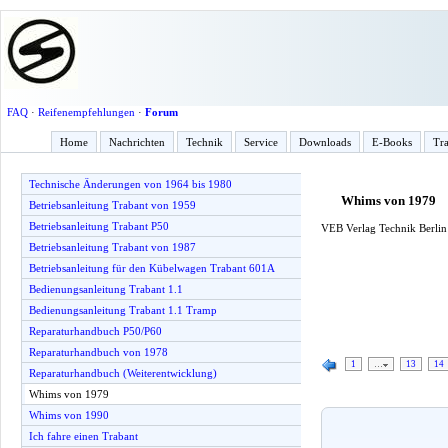
FAQ
·
Reifenempfehlungen
·
Forum
Home
Nachrichten
Technik
Service
Downloads
E-Books
Tra
Technische Änderungen von 1964 bis 1980
Whims von 1979
Betriebsanleitung Trabant von 1959
Betriebsanleitung Trabant P50
VEB Verlag Technik Berlin 
Betriebsanleitung Trabant von 1987
Betriebsanleitung für den Kübelwagen Trabant 601A
Bedienungsanleitung Trabant 1.1
Bedienungsanleitung Trabant 1.1 Tramp
Reparaturhandbuch P50/P60
Reparaturhandbuch von 1978
1
…
13
14
Reparaturhandbuch (Weiterentwicklung)
Whims von 1979
Whims von 1990
Ich fahre einen Trabant