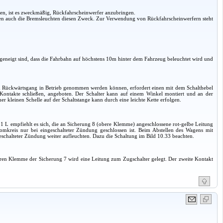
ben, ist es zweckmäßig, Rückfahrscheinwerfer anzubringen.
üllen auch die Bremsleuchten diesen Zweck. Zur Verwendung von Rückfahrscheinwerfern steht
geneigt sind, dass die Fahrbahn auf höchstens 10m hinter dem Fahrzeug beleuchtet wird und
tem Rückwärtsgang in Betrieb genommen werden können, erfordert einen mit dem Schalthebel
Kontakte schließen, angeboten. Der Schalter kann auf einem Winkel montiert und an der
 kleinen Schelle auf der Schaltstange kann durch eine leichte Kette erfolgen.
1 L empfiehlt es sich, die an Sicherung 8 (obere Klemme) angeschlossene rot-gelbe Leitung
omkreis nur bei eingeschalteter Zündung geschlossen ist. Beim Abstellen des Wagens mit
schalteter Zündung weiter aufleuchten. Dazu die Schaltung im Bild 10.33 beachten.
beren Klemme der Sicherung 7 wird eine Leitung zum Zugschalter gelegt. Der zweite Kontakt