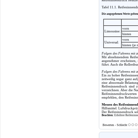
Tafel 11.1. Reifeninnend
Die angegebenen Werte gelten
vorn
Limousine:
hinten
vorn
Universal:
hinten (je
Folgen des Fahrens mit 
Mit abnehmendem Reifeni
angenehmer erscheinen, e
führt. Auch die Rollreibu
Folgen des Fahrens mit 
Ein zu hoher Reifeninnen
zeitweilig sogar ganz au
eine abnormale Belastun
Reifeninnendruck sind z
verzeichnen. Aber die Na
Reifeninnendruckwerten i
empfehlen, den Reifeninn
Messen des Reifeninnend
Hilfsmittel: Luftdruckprü
Der Reifeninnendruck sol
Beachten:
Erhöhter Reifeninne
Bewerten - Schlecht