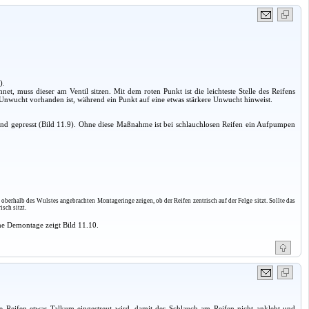
).
et, muss dieser am Ventil sitzen. Mit dem roten Punkt ist die leichteste Stelle des Reifens
 Unwucht vorhanden ist, während ein Punkt auf eine etwas stärkere Unwucht hinweist.
and gepresst (Bild 11.9). Ohne diese Maßnahme ist bei schlauchlosen Reifen ein Aufpumpen
berhalb des Wulstes angebrachten Montageringe zeigen, ob der Reifen zentrisch auf der Felge sitzt. Sollte das
isch sitzt.
ne Demontage zeigt Bild 11.10.
ie Reifen etwas Talkum eingestreut wird, damit der Schlauch am Reifen nicht anklebt und