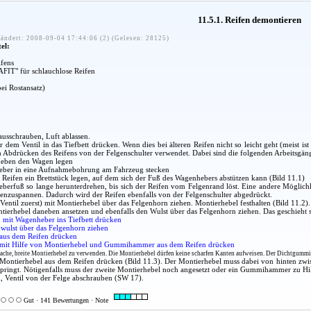
11.5.1. Reifen demontieren
ändert: 2008-09-04 17:44:06 (2) (Gelesen: 28125)
el:
ifens
IT" für schlauchlose Reifen
bei Rostansatz)
rausschrauben, Luft ablassen.
 dem Ventil in das Tiefbett drücken. Wenn dies bei älteren Reifen nicht so leicht geht (meist 
Abdrücken des Reifens von der Felgenschulter verwendet. Dabei sind die folgenden Arbeitsgän
neben den Wagen legen
ber in eine Aufnahmebohrung am Fahrzeug stecken
 Reifen ein Brettstück legen, auf dem sich der Fuß des Wagenhebers abstützen kann (Bild 11.1)
berfuß so lange herunterdrehen, bis sich der Reifen vom Felgenrand löst. Eine andere Möglichk
nzuspannen. Dadurch wird der Reifen ebenfalls von der Felgenschulter abgedrückt.
Ventil zuerst) mit Montierhebel über das Felgenhorn ziehen. Montierhebel festhalten (Bild 11.2).
ierhebel daneben ansetzen und ebenfalls den Wulst über das Felgenhorn ziehen. Das geschieht so 
n mit Wagenheber ins Tiefbett drücken
nwulst über das Felgenhorn ziehen
 aus dem Reifen drücken
e mit Hilfe von Montierhebel und Gummihammer aus dem Reifen drücken
lache, breite Montierhebel zu verwenden. Die Montierhebel dürfen keine scharfen Kanten aufweisen. Der Dichtgummi
Montierhebel aus dem Reifen drücken (Bild 11.3). Der Montierhebel muss dabei von hinten zwis
springt. Nötigenfalls muss der zweite Montierhebel noch angesetzt oder ein Gummihammer zu H
ch, Ventil von der Felge abschrauben (SW 17).
Gut · 141 Bewertungen · Note