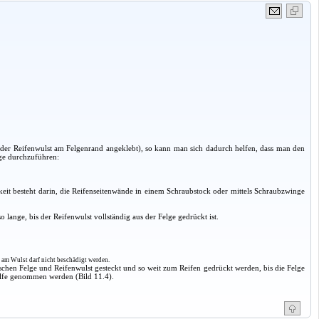
ist der Reifenwulst am Felgenrand angeklebt), so kann man sich dadurch helfen, dass man den
ge durchzuführen:
eit besteht darin, die Reifenseitenwände in einem Schraubstock oder mittels Schraubzwinge
lange, bis der Reifenwulst vollständig aus der Felge gedrückt ist.
 am Wulst darf nicht beschädigt werden.
chen Felge und Reifenwulst gesteckt und so weit zum Reifen gedrückt werden, bis die Felge
ilfe genommen werden (Bild 11.4).