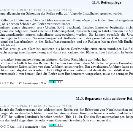
11.4. Reifenpflege
ändert: 2008-09-04 17:44:06 (1) (Gelesen: 28126)
e und allgemein zur Schonung der Reifen sollte auf folgende Einzelheiten geachtet werden:
Reifenprofil können größere Schäden verursachen. Fremdkörper, die in den Gummi eingedrungen
n, ob sie schon Schäden am Reifen verursacht haben.
müssen genau eingestellt sein (Abschn. 5.4.2. beachten). Falsches Einstellen begünstigt nic
 kann die Folge sein. Wird eine neue Feder eingebaut, muss nach einigen Fahrkilometern die S
ingungsdämpfer müssen schnellstens ausgewechselt werden. Sie können ebenfalls die Ursa
einungen in Form von "Auswaschungen" auf. Außerdem wird das ganze Fahrwerk abnormal bela
ustand der Lagerbuchsen in den Radaufhängungsteilen und die Radlager haben ebenfalls Einfl
 Abrieb auf.
 Rad erzeugt vor allem bei mittleren bis hohen Geschwindigkeiten einen unruhigen Lauf d
ht erzeugt eine Flatterwirkung und damit ein Radieren der Räder auf der Fahrbahn. In beiden F
vor starker Sonneneinwirkung zu schützen, da diese Rissbildung zur Folge hat.
ftstoff sind schädlich für den Reifen. Der Gummi kann durch diese Stoffe bei längerem Einwirke
festgefrorene Reifen sollten vor dem Anfahren gelöst werden. Ein gewaltsames Anfahren kann e
icht zu weit abgefahren werden. Die Griffigkeit eines Reifens und damit die Fahrstabilität und
estens noch 1 mm beträgt. Sind die Reifen zum Runderneuern vorgesehen, muss die geringste Pr
Gut · 142 Bewertungen · Note
11.5. Reparatur schlauchloser Rei
ändert: 2008-09-04 17:44:06 (1) (Gelesen: 28130)
kt sich die Reifenreparatur der schlauchlosen Reifen auf die Behebung von Nageleinstichen 
rgut ab, so dass die Schäden oft erst bei einer späteren Kontrolle bemerkt werden. Solche Sc
FIT" bei vollem Luftdruck behoben werden (Bild 11.10). Die den Reparaturpackungen beige
 wenn das Profil abgefahren ist oder wenn Risse und Gewebebrüche vorhanden sind.
Gut · 145 Bewertungen · Note