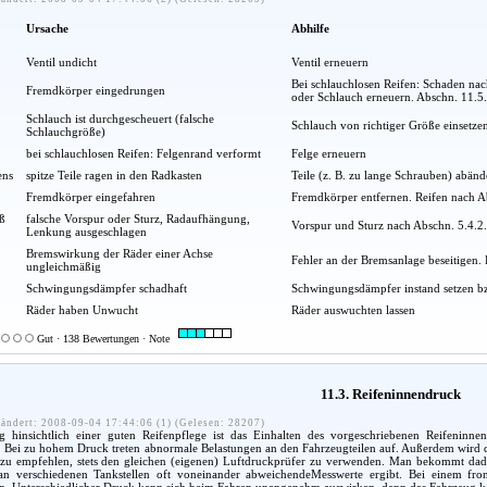
Ursache
Abhilfe
Ventil undicht
Ventil erneuern
Bei schlauchlosen Reifen: Schaden nac
Fremdkörper eingedrungen
oder Schlauch erneuern. Abschn. 11.5
Schlauch ist durchgescheuert (falsche
Schlauch von richtiger Größe einsetz
Schlauchgröße)
bei schlauchlosen Reifen: Felgenrand verformt
Felge erneuern
ens
spitze Teile ragen in den Radkasten
Teile (z. B. zu lange Schrauben) abänd
Fremdkörper eingefahren
Fremdkörper entfernen. Reifen nach Ab
iß
falsche Vorspur oder Sturz, Radaufhängung,
Vorspur und Sturz nach Abschn. 5.4.2.
Lenkung ausgeschlagen
Bremswirkung der Räder einer Achse
Fehler an der Bremsanlage beseitigen. 
ungleichmäßig
Schwingungsdämpfer schadhaft
Schwingungsdämpfer instand setzen bz
Räder haben Unwucht
Räder auswuchten lassen
Gut · 138 Bewertungen · Note
11.3. Reifeninnendruck
ändert: 2008-09-04 17:44:06 (1) (Gelesen: 28207)
g hinsichtlich einer guten Reifenpflege ist das Einhalten des vorgeschriebenen Reifeninn
 Bei zu hohem Druck treten abnormale Belastungen an den Fahrzeugteilen auf. Außerdem wird de
t zu empfehlen, stets den gleichen (eigenen) Luftdruckprüfer zu verwenden. Man bekommt da
n verschiedenen Tankstellen oft voneinander abweichendeMesswerte ergibt. Bei einem front
n. Unterschiedlicher Druck kann sich beim Fahren unangenehm auswirken, denn das Fahrzeug ka