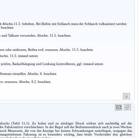
h Abschn.11.5. beheben. Bei Reifen mit Schlauch muss der Schlauch vulkanisiert werden
. beachten
en und Talkum verwenden. Abschn. 11.5. beachten.
ern oder entfernen, Reifen evtl. erneuern. Abschn. 11.5. beachten
schn. 11.5. instand setzen
 prüfen, Radaufhängung und Lenkung kontrollieren, ggf. instand setzen
Bremsen einstellen. Abschn. 6. beachten
w. erneuern. Abschn. 9.2. beachten
endrucks (Tafel 11.1). Zu hoher und zu niedriger Druck wirken sich nachteilig auf die
r Fahrkomfort verschlechtert. In der Regel soll der Reifeninnendruck nach je zwei Wochen
durch Messwerte, die von der Anzeige her keinen Schwankungen unterliegen, wogegen das
angetriebenen Fahrzeug ist es besonders wichtig, dass beide Vorderräder den gleichen
nn dadurch nach einer Seite ziehen.