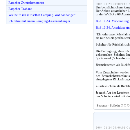
Ratgeber Zweitaktmotoren
2004-01-24 00:00:01 Ge
Um bei nächtlichem Rangi
Ratgeber Trabant
Der Anbau zusätzlicher L
in der StVZO S 60 Absatz
Wie helfe ich mir selbst 'Camping-Wohnanhänger'
Bild 10.33. Verwendung d
Ich fahre mit einem Camping-Lastenanhänger
Bild 10.34. Anschluss ei
"Ein oder zwei Rückfahrs
sie nur bei eingeschalt
Schalter für Rückfahrlich
Die Bedingung, dass Rück
gekoppelten Schalter. I
Spritzwand (Schraube zur
Bremsleuchten als Rückfa
Vom Zugschalter werden 
des Bremslichtstromkrei
eingelegtem Rückwärtsgan
Zusatzleuchten als Rückfa
Je nach Art der Leuchten
des Schalters wird mit d
Bewerten - Schlecht
2004-01-24 00:00:01 Ge