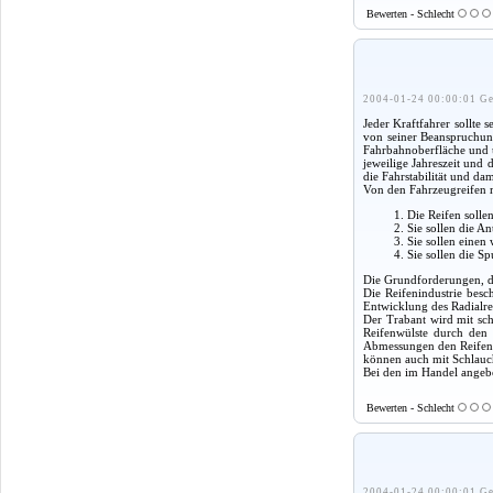
Bewerten - Schlecht
2004-01-24 00:00:01 Ge
Jeder Kraftfahrer sollte
von seiner Beanspruchun
Fahrbahnoberfläche und u
jeweilige Jahreszeit und
die Fahrstabilität und dam
Von den Fahrzeugreifen m
Die Reifen solle
Sie sollen die A
Sie sollen einen
Sie sollen die S
Die Grundforderungen, die
Die Reifenindustrie besc
Entwicklung des Radialre
Der Trabant wird mit sc
Reifenwülste durch den 
Abmessungen den Reifen 
können auch mit Schlauch
Bei den im Handel angebo
Bewerten - Schlecht
2004-01-24 00:00:01 Ge