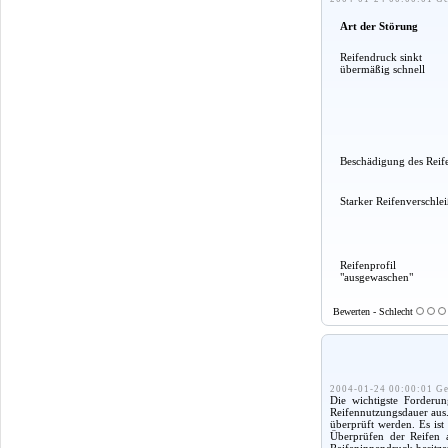
Art der Störung
Reifendruck sinkt
übermäßig schnell
Beschädigung des Reif
Starker Reifenverschle
Reifenprofil
"ausgewaschen"
Bewerten - Schlecht
2004-01-24 00:00:01 Ge
Die wichtigste Forderun
Reifennutzungsdauer aus.
überprüft werden. Es is
Überprüfen der Reifen a
Reifeninnendruck besitze