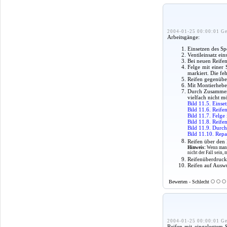
2004-01-25 00:00:01 Ge
Arbeitsgänge:
Einsetzen des Spe
Ventileinsatz ei
Bei neuen Reifen
Felge mit einer 
markiert. Die fe
Reifen gegenüber
Mit Montierhebel
Durch Zusammend
vielfach nicht m
Bild 11.5. Einset
Bild 11.6. Reife
Bild 11.7. Felge
Bild 11.8. Reife
Bild 11.9. Durch
Bild 11.10. Repa
Reifen über den
Hinweis:
Wenn man W
nicht der Fall sein,
Reifenüberdruck 
Reifen auf Ausw
Bewerten - Schlecht
2004-01-25 00:00:01 Ge
Reifen mit eingelegtem 