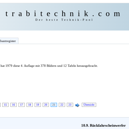
trabitechnik.com
Der beste Technik-Pool
bantregister
hat 1979 diese 4. Auflage mit 378 Bildern und 12 Tafeln herausgebracht.
15
16
17
18
19
20
21
22
23
Übersicht
10.9. Rückfahrscheinwerfer