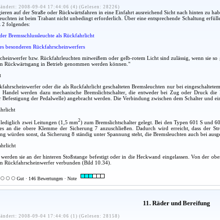
ändert: 2008-09-04 17:44:06 (4) (Gelesen: 28226)
eren auf der Straße oder Rückwärtsfahren in eine Einfahrt ausreichend Sicht nach hinten zu ha
euchten ist beim Trabant nicht unbedingt erforderlich. Über eine entsprechende Schaltung erf
 2 folgendes:
er Bremsschlussleuchte als Rückfahrlicht
nes besonderen Rückfahrscheinwerfers
cheinwerfer bzw. Rückfahrleuchten mitweißem oder gelb-rotem Licht sind zulässig, wenn sie so 
etem Rückwärtsgang in Betrieb genommen werden können."
t
fahrscheinwerfer oder die als Ruckfahrlicht geschalteten Bremsleuchten nur bei eingeschalte
m Handel werden dazu mechanische Bremslichtschalter, die entweder bei Zug oder Druck die 
 Befestigung der Pedalwelle) angebracht werden. Die Verbindung zwischen dem Schalter und einer
hrlicht
2
lediglich zwei Leitungen (1,5 mm
) zum Bremslichtschalter gelegt. Bei den Typen 601 S und 60
ses an die obere Klemme der Sicherung 7 anzuschließen. Dadurch wird erreicht, dass der Str
g würden sonst, da Sicherung 8 ständig unter Spannung steht, die Bremsleuchten auch bei ausge
hrlicht
 werden sie an der hinteren Stoßstange befestigt oder in die Heckwand eingelassen. Von der o
em Rückfahrscheinwerfer verbunden (Bild 10.34).
Gut · 146 Bewertungen · Note
11. Räder und Bereifung
ändert: 2008-09-04 17:44:06 (1) (Gelesen: 28158)