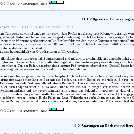
Gut · 147 Bewertungen · Note
11.1. Allgemeine Bemerkungen
ändert: 2008-09-04 17:44:06 (1) (Gelesen: 28209)
 seine Fahrweise so einrichten, dass mit einem Satz Reifen möglichst viele Kilometer gefahren w
g abhängt. Hohe Geschwindigkeiten, zu große Belastung durch Überladung, zu geringer Reife
ngünstige Witterungsverhältnisse stellen Einflussfaktoren dar, die die Nutzungsdauer eines Reif
 den Straßenzustand sowie eine sachgemäße und in richtigen Zeitabständen durchgeführte Wartu
it die Verkehrssicherheit erhöht.
üssen hauptsächlich vier Grundfaktoren erfüllt werden:
n die Masse eines Fahrzeugs fahrbahnschonend und möglichst gleichmäßig auf eine möglichst gro
ntriebs- und Bremskräfte auf die Straße übertragen und die Fortbewegung des Fahrzeugs durch A
 wesentlichen Teil der Federungsarbeit des gesamten Federsystems übernehmen. Das soll besonde
purhaltung bei Geradeaus- und Kurvenfahrt sicher übernehmen.
 an einen Reifen gestellt werden, sind hauptsächlich Sicherheit, Wirtschaftlichkeit und ein gute
häftigt sich zwar schon längere Zeit mit der Forderung, einen Reifen zu entwickeln, der für jed
ifens konnten viele Probleme, die mit einem Reifen für "Ganzjahreseignung" im Zusammenhang 
hlauchlosen Diagonalreifen 5.20-13 bzw. Radialreifen 145 SR-13 ausgerüstet. Nur bei älteren 
Reifeninnendruck auf die Felgenschultern und gegen das Felgenhorn gepresst, so dass eine l
mit Luftschläuchen gleicher Größe. Beide Reifenartenwerden mit dem im Abschn. 11.3. angegeb
 gefahren werden, wenn z. B. die Felge am Rand (Felgenhorn) verbeult ist, so dass die weich
tenen Reifen unterscheidet man zwischen Radialreifen, Diagonalreifen und M+S-Reifen. Auf die 
Gut · 143 Bewertungen · Note
11.2. Störungen an Rädern und Bere
ändert: 2008-09-04 17:44:06 (2) (Gelesen: 28209)