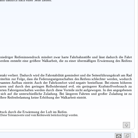
niedriger Reifeninnendruck mindert zwar harte Fahrbahnstöße und lässt dadurch die Fahrt
ußerdem entsteht eine größere Walkarbeit, die zu einer übermäßigen Erwärmung des Reifens
akt verliert. Dadurch wird die Fahrstabilität gemindert und die Seitenführungskraft am Rad
eiterhin zur Folge, dass die Federungseigenschaften des Reifens schlechter werden, wodurch
amten Aufbau eintritt. Auch der Fahrkomfort wird negativ beeinflusst. Bei einem höheren
uren und durch den geringen Rollwiderstand evtl. ein geringerer Kraftstoffverbrauch zu
hterten Fahreigenschaften werden durch diese Vorteile nicht aufgewogen. In den angegebenen
 sich auf die unterschiedliche Zuladung. Bei längeren Fahrten und großer Zuladung ist zu
ere Reifenbelastung keine Erhöhung der Walkarbeit eintritt.
 Druck durch die Erwärmung der Luft im Reifen.
. Diese Toleranzwerte sind vom Reifenwerk berücksichtigt worden.