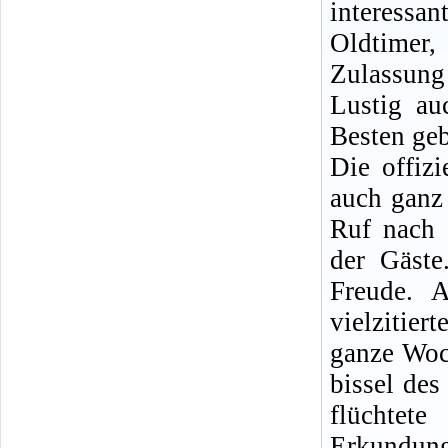
interessa
Oldtimer
Zulassung
Lustig au
Besten ge
Die offizi
auch ganz
Ruf nach 
der Gäste
Freude. 
vielzitier
ganze Woc
bissel des
flüch
Erkundun