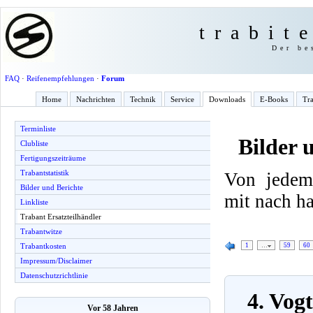
trabit
Der be
FAQ
·
Reifenempfehlungen
·
Forum
Home
Nachrichten
Technik
Service
Downloads
E-Books
Tra
Terminliste
Bilder 
Clubliste
Fertigungszeiträume
Trabantstatistik
Von jedem
Bilder und Berichte
mit nach h
Linkliste
Trabant Ersatzteilhändler
Trabantwitze
1
…
59
60
Trabantkosten
Impressum/Disclaimer
Datenschutzrichtlinie
4. Vog
Vor 58 Jahren