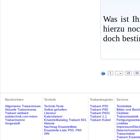
Was ist I
hierzu no
doch best
1
…
59
60
Nachrichten
Technik
Trabantregister
Service
Allgemeine Trabantnews
Technik-Texte
Trabant P50
Terminliste
Aktuelle Trabantnews
Selbst geholfen
Trabant P60
Bilder und Beric
Trabant weltweit
Literatur
Trabant P601
Clubliste
trabitechnik.com intern
Kalendarium
Trabant 1.1
Trabantstatistik
Trabantszene
Ersatzteilkatalog Trabant 601
Trabant Kübel
Fertigungszeitr
Vorgestellt
Historie
Linkliste
Nachtrag Ersatzteilliste
Impressum/Discl
Ersatzteile-Liste P50, P60
Datenschutzricht
SRI
Trabantwitze
Trabant Ersatzte