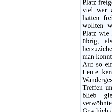
Platz frei
viel war 
hatten fr
wollten w
Platz wie 
übrig, a
herzuziehe
man konnt
Auf so ein
Leute ken
Wandergese
Treffen u
blieb gl
verwöhnt
Geschicht