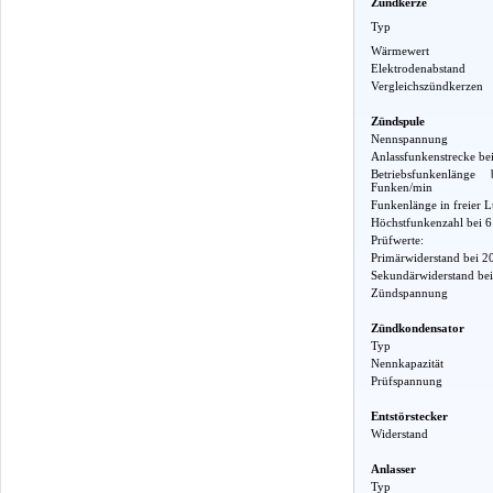
Zündkerze
Typ
Wärmewert
Elektrodenabstand
Vergleichszündkerzen
Zündspule
Nennspannung
Anlassfunkenstrecke b
Betriebsfunkenlä
Funken/min
Funkenlänge in freier L
Höchstfunkenzahl bei 
Prüfwerte:
Primärwiderstand bei 2
Sekundärwiderstand bei
Zündspannung
Zündkondensator
Typ
Nennkapazität
Prüfspannung
Entstörstecker
Widerstand
Anlasser
Typ