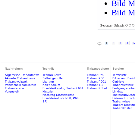
Bild M
Bild M
Bewerten - Schlecht
1
2
3
4
5
Nachrichten
Technik
Trabantregister
Service
Allgemeine Trabantnews
Technik-Texte
Trabant P50
Terminliste
Aktuelle Trabantnews
Selbst geholfen
Trabant P60
Bilder und Beric
Trabant weltweit
Literatur
Trabant P601
Clubliste
trabitechnik.com intern
Kalendarium
Trabant 1.1
Trabantstatistik
Trabantszene
Ersatzteilkatalog Trabant 601
Trabant Kübel
Fertigungszeitr
Vorgestellt
Historie
Linkliste
Nachtrag Ersatzteilliste
Impressum/Discl
Ersatzteile-Liste P50, P60
Datenschutzricht
SRI
Trabantwitze
Trabant Ersatzte
Trabantkosten