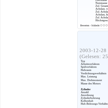
Nutzmasse
Zul. Gesam
Achslast, v
Zul. Achsla
Achslast, h
Zul. Achslas
Höchstgesc
Bewerten - Schlecht
2003-12-28 
(Gelesen: 2
Typ
Arbeitsverfahren
Spülverfahren
Hubraum
Verdichtungsverhältnis
Max. Leistung
Max. Drehmoment
Masse des Motors
Zylinder
Anzahl
Anordnung
Zylinderbohrung
Kolbenhub
Hub-Bohrungs-Verhältn