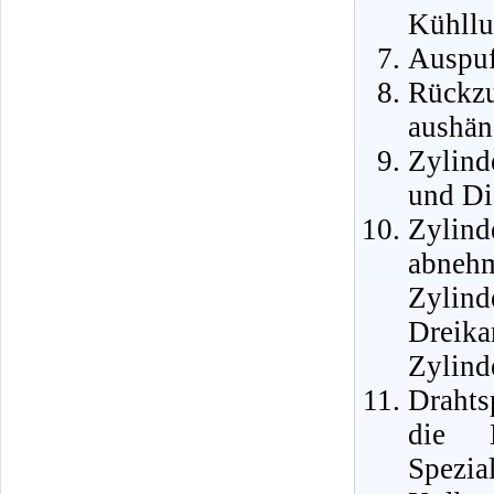
Kühllu
Auspuf
Rückzu
aushän
Zylind
und Di
Zylin
abnehm
Zyli
Dreika
Zylind
Drahts
die 
Spez