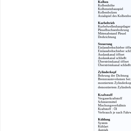
Kolben
Kolbenhöhe
Kolbeneinbauspiel
Kolbenbolzen
Axialspiel des Kolbenbo
Kurbeltrieb
Kurbelwellenhauptlager
Pleuelbuchsenbohrung
Mittenabstand Pleuel
Drehrichtung
Steuerung
Einlassdrehschieber öffn
Einlassdrehschieber schl
Auslasskanal öffnet
Auslasskanal schließt
Überströmkanal öffnet
Überströmkanal schließt
Zylinderkopf
Bohrung der Dichtung
Brennraumvolumen bei:
montiertem Zylinderkop
demontiertem Zylinder
Kraftstoff
Vergaserkraftstoff
Schmiermittel
Mischungsverhältnis
Kraftstoff : Öl
Verbrauch je nach Fahr
Kühlung
System
Kühlart
Antrieb