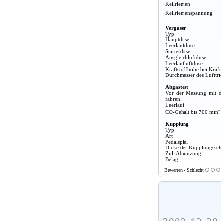
Keilriemen
Keilriemenspannung
Vergaser
Typ
Hauptdüse
Leerlaufdüse
Starterdüse
Ausgleichluftdüse
Leerlaufluftdüse
Kraftstoffhöhe bei Kraft
Durchmesser des Lufttri
Abgastest
Vor der Messung mit d
fahren:
Leerlauf
-
CO-Gehalt bis 700 min
Kupplung
Typ
Art
Pedalspiel
Dicke der Kupplungssch
Zul. Abnutzung
Belag
Bewerten - Schlecht