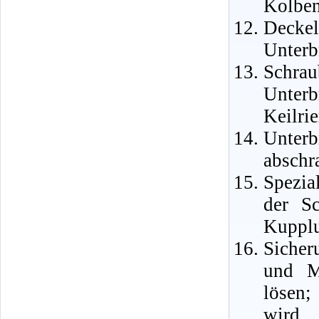
Kolben
Deckel
Unterb
Schrau
Unter
Keilri
Unter
abschr
Spezia
der S
Kupplu
Sicher
und M
lösen;
wird 