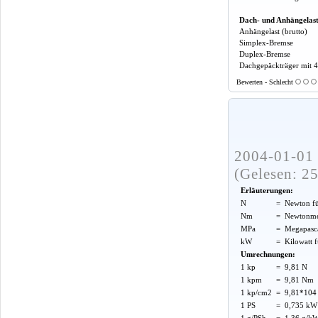
Dach- und Anhängelas
Anhängelast (brutto)
Simplex-Bremse
Duplex-Bremse
Dachgepäckträger mit 
Bewerten - Schlecht
2004-01-01 
(Gelesen: 2
Erläuterungen:
N
=
Newton f
Nm
=
Newtonme
MPa
=
Megapasca
kW
=
Kilowatt 
Umrechnungen:
1 kp
=
9,81 N
1 kpm
=
9,81 Nm
1 kp/cm2
=
9,81*104 
1 PS
=
0,735 kW
1 g/PSh
=
1,36 g/k