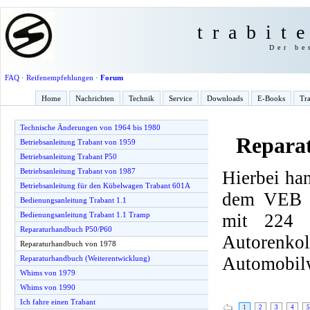
trabit
Der be
FAQ
·
Reifenempfehlungen
·
Forum
Home
Nachrichten
Technik
Service
Downloads
E-Books
Tra
Technische Änderungen von 1964 bis 1980
Repara
Betriebsanleitung Trabant von 1959
Betriebsanleitung Trabant P50
Betriebsanleitung Trabant von 1987
Hierbei han
Betriebsanleitung für den Kübelwagen Trabant 601A
dem VEB F
Bedienungsanleitung Trabant 1.1
mit 224 
Bedienungsanleitung Trabant 1.1 Tramp
Reparaturhandbuch P50/P60
Autorenk
Reparaturhandbuch von 1978
Automobilw
Reparaturhandbuch (Weiterentwicklung)
Whims von 1979
Whims von 1990
Ich fahre einen Trabant
1
2
3
4
5