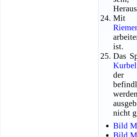
Heraus
Mit 
Rieme
arbeit
ist.
Das Sp
Kurbel
der S
befin
werde
ausgeb
nicht 
Bild M
Bild M