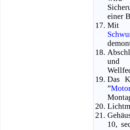
Sicher
einer 
Mit 
Schwu
demont
Abschl
und d
Wellfe
Das K
”
Motor
Montag
Lichtm
Gehäus
10, se