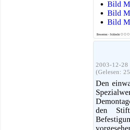
Bild M
Bild M
Bild M
Bewerten - Schlecht
2003-12-28 
(Gelesen: 2
Den einwa
Spezialwe
Demontag
den Stif
Befesti
vorgeseh