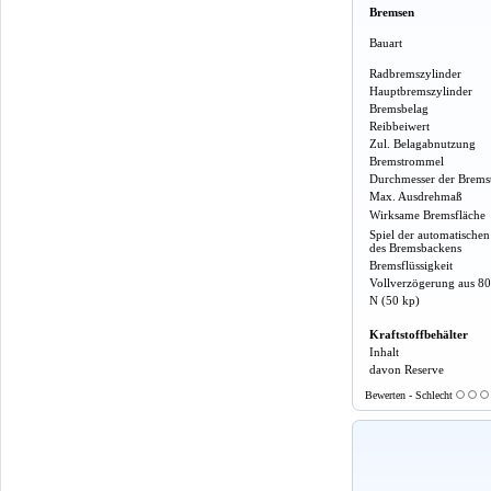
Bremsen
Bauart
Radbremszylinder
Hauptbremszylinder
Bremsbelag
Reibbeiwert
Zul. Belagabnutzung
Bremstrommel
Durchmesser der Brem
Max. Ausdrehmaß
Wirksame Bremsfläche
Spiel der automatische
des Bremsbackens
Bremsflüssigkeit
Vollverzögerung aus 80
N (50 kp)
Kraftstoffbehälter
Inhalt
davon Reserve
Bewerten - Schlecht