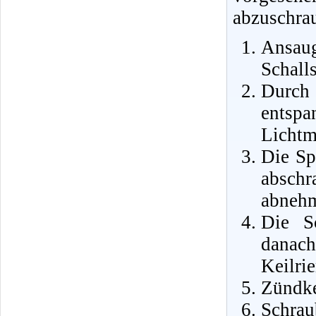
abzuschra
Ansa
Schall
Durch
entsp
Lichtm
Die Sp
abschr
abneh
Die S
danac
Keilri
Zündke
Schrau