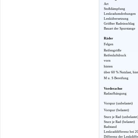
Art
Stoßdämpfung
Lenkradumdrehungen
Lenkübersetzung
Größter Radeinschlag
Bauart der Spurstange
Räder
Felgen
Reifengröße
Reifenluftdruck
vorn
hinten
über 60 % Nutzlast, hin
M u. S Bereifung
Vorderachse
Radaufhängung
Vorspur (unbelastet)
Vorspur (belastet)
Sturz je Rad (unbelastet
Sturz je Rad (belastet)
Radstand
Lenkraddifferenz bei 2
Differenz der Lenkdiff