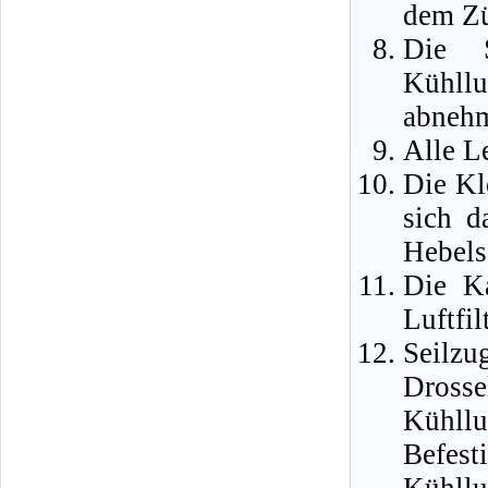
dem Zü
Die S
Kühll
abneh
Alle L
Die Kl
sich d
Hebels
Die K
Luftfil
Seilz
Drosse
Kühll
Befes