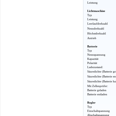
Leistung
Lichtmaschine
Typ
Leistung
Leerlaufdrehzahl
Nenndrehzahl
Höchstdrehzahl
Antrieb
Batterie
Typ
Nennspannung
Kapazität
Polarität
Ladezustand:
Säuredichte (Batterie g
Säuredichte (Batterie en
Säuredichte (Batterie h
Mit Zellenprüfer:
Batterie geladen
Batterie entladen
Regler
Typ
Einschaltspannung
Abschaltspannung