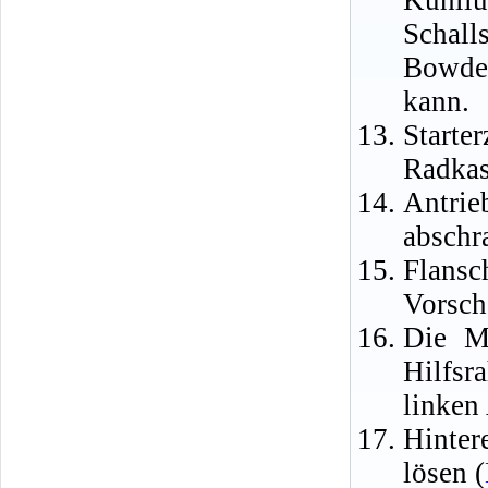
Kühll
Schal
Bowden
kann.
Starte
Radkas
Antri
abschr
Flans
Vorsch
Die M
Hilfsr
linken
Hinter
lösen (