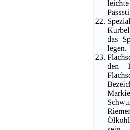
leich
Passst
Spezi
Kurbel
das Sp
legen.
Flachs
den D
Flachs
Bezeic
Marki
Schwu
Riem
Ölkohl
sein,