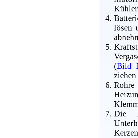
Kühler
Batte
lösen 
abneh
Krafts
Vergas
(
Bild
ziehen
Roh
Heizu
Klemms
Die 
Unter
Kerzen