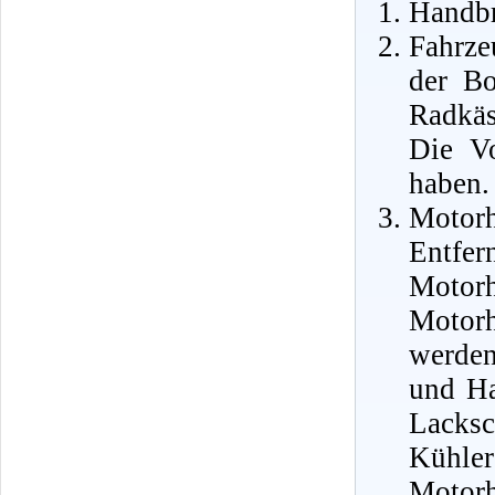
Handbr
Fahrze
der Bo
Radkäs
Die Vo
haben.
Motor
Ent
Motor
Motor
werden
und Ha
Lacks
Kühle
Motor