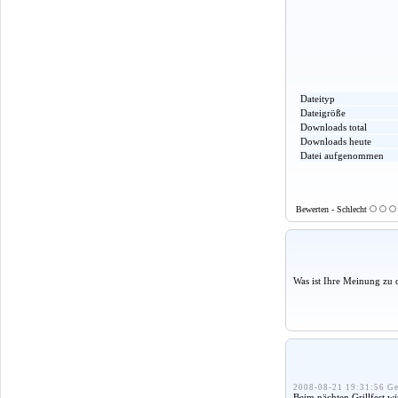
Dateityp
Dateigröße
Downloads total
Downloads heute
Datei aufgenommen
Bewerten - Schlecht
Was ist Ihre Meinung zu 
2008-08-21 19:31:56 Ge
Beim nächten Grillfest w