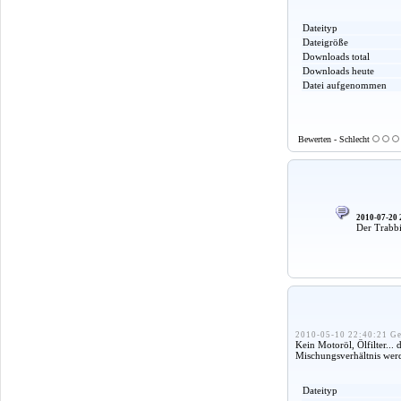
Dateityp
Dateigröße
Downloads total
Downloads heute
Datei aufgenommen
Bewerten - Schlecht
2010-07-20 
Der Trabbi
2010-05-10 22:40:21 Ge
Kein Motoröl, Ölfilter..
Mischungsverhältnis werd
Dateityp