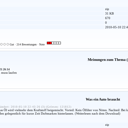
zip
31 KB
670
0
2010-05-10 22:4
Gut · 214 Bewertungen · Note
Meinungen zum Thema (
21:26:14
 muss laufen
Was ein Auto braucht
ändert: 2010-05-10 22:43:26 (3) (Gelesen: 121812)
. das Öl wird vielmehr dem Kraftstoff beigemischt. Vorteil: Kein Ölfilter von Nöten. Nachteil:
en gelegentlich für kurze Zeit Duftmarken hinterlassen. (Weiterlesen nach dem Download)
zip