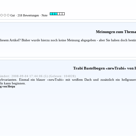
Gut · 218 Bewertungen · Note
Meinungen zum Them
diesem Artikel? Bisher wurde hierzu noch keine Meinung abgegeben - aber Sie haben doch besti
Trabi Bastelbogen «newTrabi» von 
ändert: 2008-09-04 17:44:06 (5) (Gelesen: 104828)
arbvarianten. Einmal ein blauer «newTrabi» mit weißem Dach und zusätzlich ein hellgraue
eln kann beginnen.
ng von Herpa