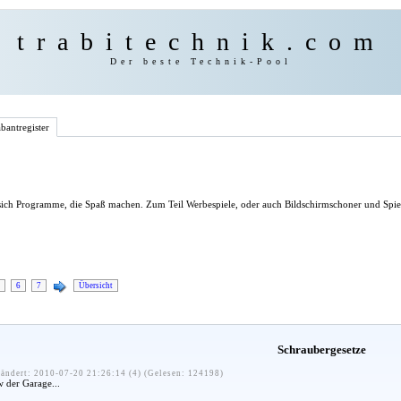
trabitechnik.com
Der beste Technik-Pool
bantregister
 sich Programme, die Spaß machen. Zum Teil Werbespiele, oder auch Bildschirmschoner und Spie
6
7
Übersicht
Schraubergesetze
ändert: 2010-07-20 21:26:14 (4) (Gelesen: 124198)
 der Garage...