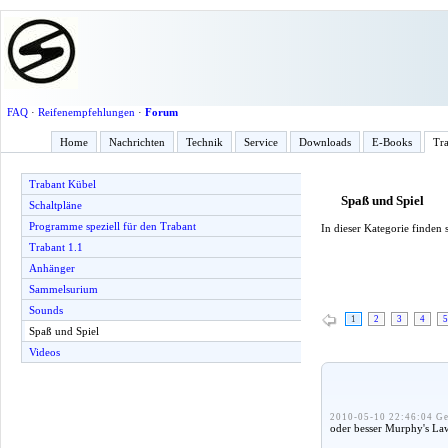
FAQ
·
Reifenempfehlungen
·
Forum
Home
Nachrichten
Technik
Service
Downloads
E-Books
Tra
Trabant Kübel
Spaß und Spiel
Schaltpläne
Programme speziell für den Trabant
In dieser Kategorie finden
Trabant 1.1
Anhänger
Sammelsurium
Sounds
1
2
3
4
5
Spaß und Spiel
Videos
2010-05-10 22:46:04 Ge
oder besser Murphy's Law