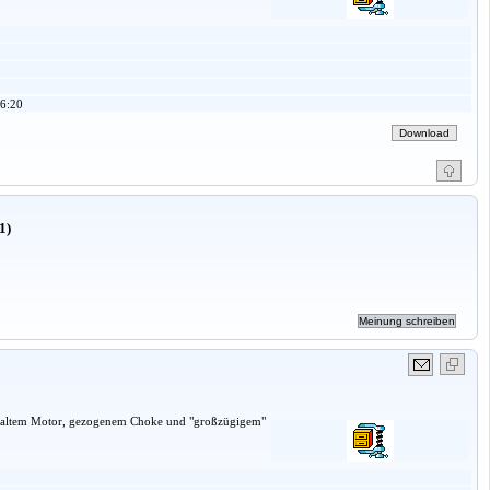
6:20
1)
 Bei kaltem Motor, gezogenem Choke und "großzügigem"