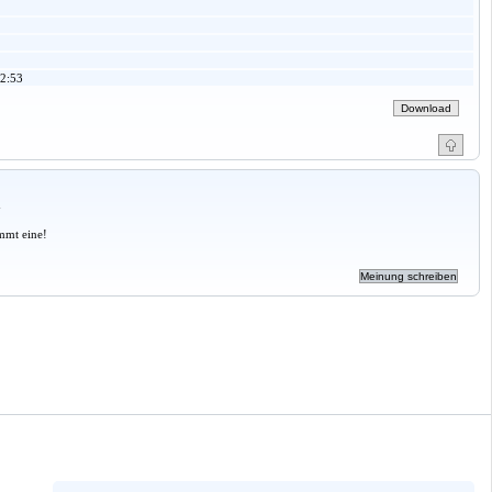
2:53
a
mmt eine!