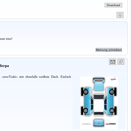
a
mmt eine!
Herpa
r «newTrabi» mit ebenfalls weißem Dach. Einfach