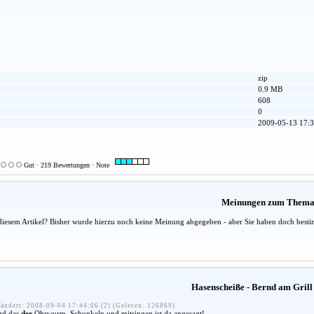
zip
0.9 MB
608
0
2009-05-13 17:3
Gut · 219 Bewertungen · Note
Meinungen zum Them
diesem Artikel? Bisher wurde hierzu noch keine Meinung abgegeben - aber Sie haben doch besti
Hasenscheiße - Bernd am Grill
ändert: 2008-09-04 17:44:06 (2) (Gelesen: 126869)
ird das
der
Ohrwurm. Schunkeln und mitsingen ist da angesagt!