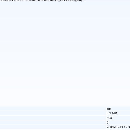
zip
0.9 MB
608
0
2009-05-13 17:3