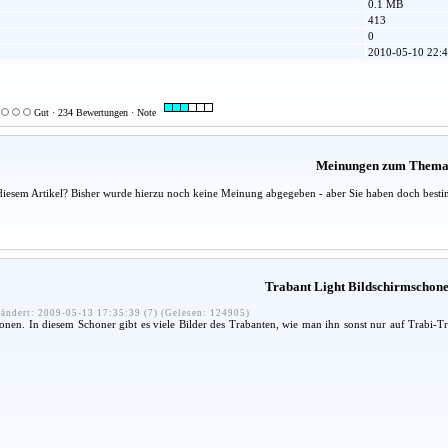
0.1 MB
413
0
2010-05-10 22:4
Gut · 234 Bewertungen · Note
Meinungen zum Them
diesem Artikel? Bisher wurde hierzu noch keine Meinung abgegeben - aber Sie haben doch besti
Trabant Light Bildschirmschon
ändert: 2009-05-13 17:35:39 (7) (Gelesen: 124905)
ionen. In diesem Schoner gibt es viele Bilder des Trabanten, wie man ihn sonst nur auf Trabi-Tr