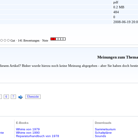
pdf
0.2 MB
484
0
2008-06-19 20:0
Gut · 141 Bewertungen · Note
Meinungen zum Them
diesem Artikel? Bisher wurde hierzu noch keine Meinung abgegeben - aber Sie haben doch besti
6
7
Übersicht
E-Books
Downloads
Whims von 1979
Sammelsurium
hte
Whims von 1990
Schaltpläne
Reparaturhandbuch von 1978
Sounds