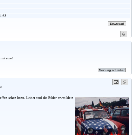
1:33
a
mmt eine!
er
effen sehen kann. Leider sind die Bilder etwas klein