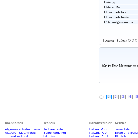
Dateityp
Dateigröße
Downloads total
Downloads heute
Datei aufgenommen
Bewerten - Schlecht
Was ist Ihre Meinung zu 
1
2
3
4
5
Nachrichten
Technik
Trabantregister
Service
Allgemeine Trabantnews
Technik-Texte
Trabant P50
Terminliste
Aktuelle Trabantnews
Selbst geholfen
Trabant P60
Bilder und Beric
Trabant weltweit
Literatur
Trabant P601
Clubliste