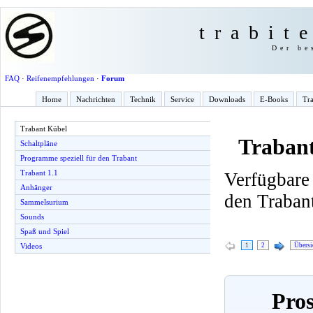
trabit
Der be
FAQ
·
Reifenempfehlungen
·
Forum
Home
Nachrichten
Technik
Service
Downloads
E-Books
Tra
Trabant Kübel
Traban
Schaltpläne
Programme speziell für den Trabant
Trabant 1.1
Verfügbare
Anhänger
den Traban
Sammelsurium
Sounds
Spaß und Spiel
1
2
Übersi
Videos
Pros