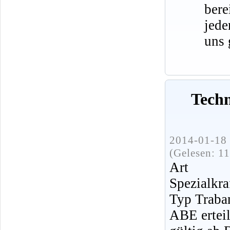
bere
jede
uns 
Tech
2014-01-18 
(Gelesen: 1
Art 
Spezialkra
Typ Traba
ABE ertei