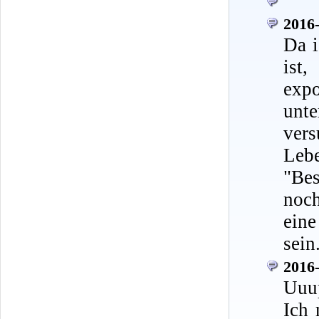
2016-
Da i
ist
exp
unt
ver
Leb
"Be
noch
eine
sein
2016-
Uuu
Ich 