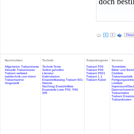
doch best
1
2
Übersi
Nachrichten
Technik
Trabantregister
Service
Allgemeine Trabantnews
Technik-Texte
Trabant P50
Terminliste
Aktuelle Trabantnews
Selbst geholfen
Trabant P60
Bilder und Beric
Trabant weltweit
Literatur
Trabant P601
Clubliste
trabitechnik.com intern
Kalendarium
Trabant 1.1
Trabantstatistik
Trabantszene
Ersatzteilkatalog Trabant 601
Trabant Kübel
Fertigungszeitr
Vorgestellt
Historie
Linkliste
Nachtrag Ersatzteilliste
Impressum/Discl
Ersatzteile-Liste P50, P60
Datenschutzricht
SRI
Trabantwitze
Trabant Ersatzte
Trabantkosten