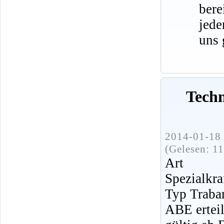
bere
jede
uns 
Tech
2014-01-18 
(Gelesen: 1
Art 
Spezialkra
Typ Traba
ABE ertei