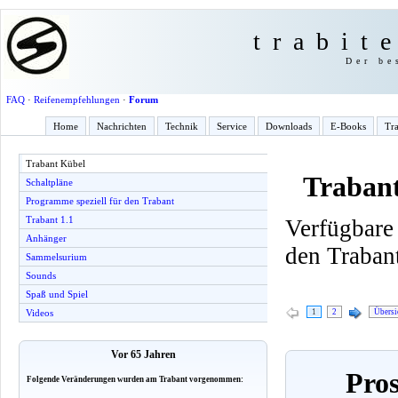
trabit
Der be
FAQ
·
Reifenempfehlungen
·
Forum
Home
Nachrichten
Technik
Service
Downloads
E-Books
Tra
Trabant Kübel
Traban
Schaltpläne
Programme speziell für den Trabant
Trabant 1.1
Verfügbare
Anhänger
den Traban
Sammelsurium
Sounds
Spaß und Spiel
1
2
Übersi
Videos
Vor 65 Jahren
Pros
Folgende Veränderungen wurden am Trabant vorgenommen: