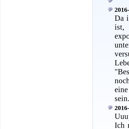
2016-
Da i
ist
exp
unt
ver
Leb
"Be
noch
eine
sein
2016-
Uuu
Ich 