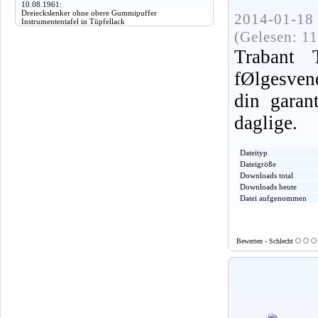
10.08.1961:
Dreieckslenker ohne obere Gummipuffer
2014-01-18 
Instrumententafel in Tüpfellack
(Gelesen: 1
Trabant
fØlgesvend
din garant
daglige.
Dateityp
Dateigröße
Downloads total
Downloads heute
Datei aufgenommen
Bewerten - Schlecht