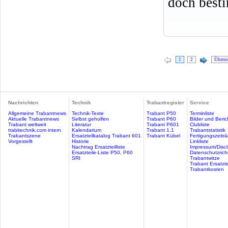
doch best
1
2
Übersi
Nachrichten
Technik
Trabantregister
Service
Allgemeine Trabantnews
Technik-Texte
Trabant P50
Terminliste
Aktuelle Trabantnews
Selbst geholfen
Trabant P60
Bilder und Beric
Trabant weltweit
Literatur
Trabant P601
Clubliste
trabitechnik.com intern
Kalendarium
Trabant 1.1
Trabantstatistik
Trabantszene
Ersatzteilkatalog Trabant 601
Trabant Kübel
Fertigungszeitr
Vorgestellt
Historie
Linkliste
Nachtrag Ersatzteilliste
Impressum/Discl
Ersatzteile-Liste P50, P60
Datenschutzricht
SRI
Trabantwitze
Trabant Ersatzte
Trabantkosten