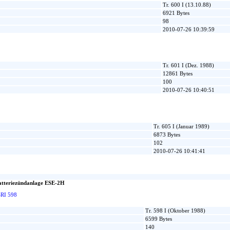
Tr. 600 I (13.10.88)
6921 Bytes
98
2010-07-26 10:39:59
Tr. 601 I (Dez. 1988)
12861 Bytes
100
2010-07-26 10:40:51
Tr. 605 I (Januar 1989)
6873 Bytes
102
2010-07-26 10:41:41
Batteriezündanlage ESE-2H
SRI 598
Tr. 598 I (Oktober 1988)
6599 Bytes
140