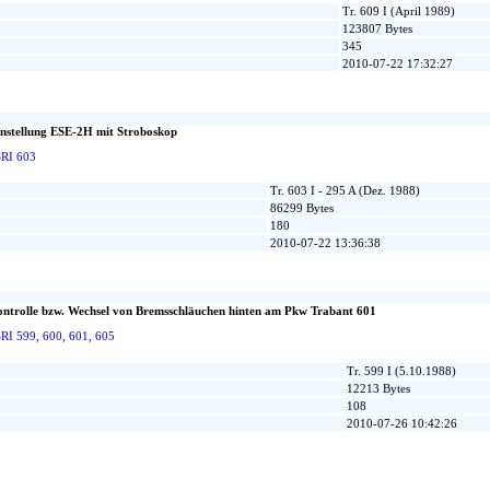
Tr. 609 I (April 1989)
123807 Bytes
345
2010-07-22 17:32:27
instellung ESE-2H mit Stroboskop
SRI 603
Tr. 603 I - 295 A (Dez. 1988)
86299 Bytes
180
2010-07-22 13:36:38
ntrolle bzw. Wechsel von Bremsschläuchen hinten am Pkw Trabant 601
RI 599, 600, 601, 605
Tr. 599 I (5.10.1988)
12213 Bytes
108
2010-07-26 10:42:26