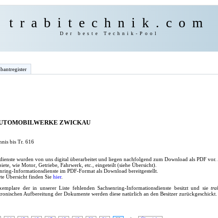
trabitechnik.com
Der beste Technik-Pool
bantregister
AUTOMOBILWERKE ZWICKAU
nis bis Tr. 616
dienste wurden von uns digital überarbeitet und liegen nachfolgend zum Download als PDF vor.
te, wie Motor, Getriebe, Fahrwerk, etc., eingeteilt (siehe Übersicht).
ring-Informationsdienste im PDF-Format als Download bereitgestellt.
te Übersicht finden Sie
hier
.
emplare der in unserer Liste fehlenden Sachsenring-Informationsdienste besitzt und sie
tra
tronischen Aufbereitung der Dokumente werden diese natürlich an den Besitzer zurückgeschickt.