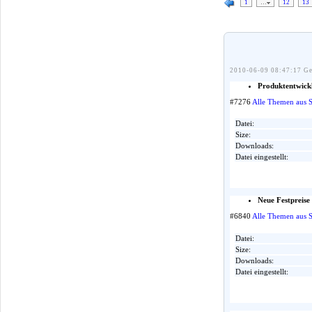
1
…
12
13
2010-06-09 08:47:17 Ge
Produktentwick
#7276
Alle Themen aus 
Datei:
Size:
Downloads:
Datei eingestellt:
Neue Festpreise 
#6840
Alle Themen aus 
Datei:
Size:
Downloads:
Datei eingestellt: