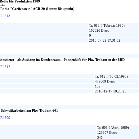
-Reihe für Produktion 1989
ente
-Radio "Greifenstein" ACR 20 (Lizenz Blaupunkt)
SRI 613
Tr. 613 I (Februar 1990)
102826 Bytes
0
2010-07-22 17:31:02
onsdienst - als Aushang im Kundenraum - Pannenhilfe für Pkw Trabant in der 8RD
SRI 612
Tr. 612 I (06.02.1990)
479809 Bytes
159
2010-12-17 19:23:25
 Schweißarbeiten am Pkw Trabant 601
SRI 609
Tr. 609 I (April 1989)
123807 Bytes
345