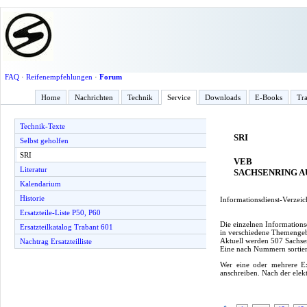
FAQ
·
Reifenempfehlungen
·
Forum
Home
Nachrichten
Technik
Service
Downloads
E-Books
Tra
Technik-Texte
SRI
Selbst geholfen
SRI
VEB
Literatur
SACHSENRING 
Kalendarium
Historie
Informationsdienst-Verzeich
Ersatzteile-Liste P50, P60
Die einzelnen Informations
Ersatzteilkatalog Trabant 601
in verschiedene Themengebie
Aktuell werden 507 Sachsen
Nachtrag Ersatzteilliste
Eine nach Nummern sortier
Wer eine oder mehrere Ex
anschreiben. Nach der elek