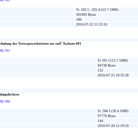
Tr. 592 I - 292 A (15.7.1988)
501983 Bytes
180
2010-07-22 11:23:10
Schulung der Vertragswerkstätten zur tmÜ Trabant 601
SRI 591
Tr 591 I (15.7.1988)
94738 Bytes
152
2010-07-21 16:35:28
skippdächern
SRI 586
Tr. 586 I (30.4.1988)
97776 Bytes
144
2010-07-26 11:19:20