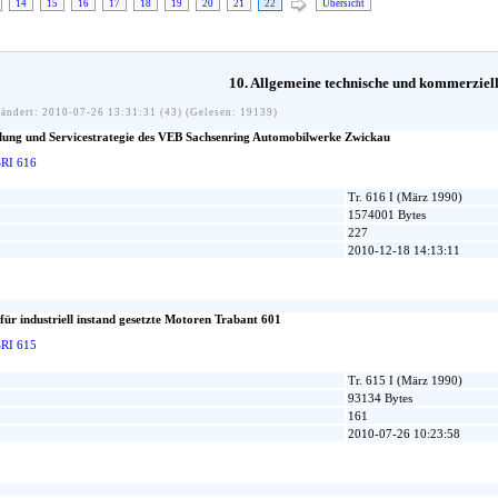
14
15
16
17
18
19
20
21
22
Übersicht
10. Allgemeine technische und kommerziel
ändert: 2010-07-26 13:31:31 (43) (Gelesen: 19139)
lung und Servicestrategie des VEB Sachsenring Automobilwerke Zwickau
SRI 616
Tr. 616 I (März 1990)
1574001 Bytes
227
2010-12-18 14:13:11
für industriell instand gesetzte Motoren Trabant 601
SRI 615
Tr. 615 I (März 1990)
93134 Bytes
161
2010-07-26 10:23:58