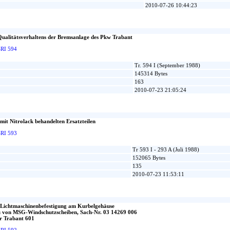
2010-07-26 10:44:23
ualitätsverhaltens der Bremsanlage des Pkw Trabant
SRI 594
Tr. 594 I (September 1988)
145314 Bytes
163
2010-07-23 21:05:24
mit Nitrolack behandelten Ersatzteilen
SRI 593
Tr 593 I - 293 A (Juli 1988)
152065 Bytes
135
2010-07-23 11:53:11
 Lichtmaschinenbefestigung am Kurbelgehäuse
u von MSG-Windschutzscheiben, Sach-Nr. 03 14269 006
r Trabant 601
SRI 592