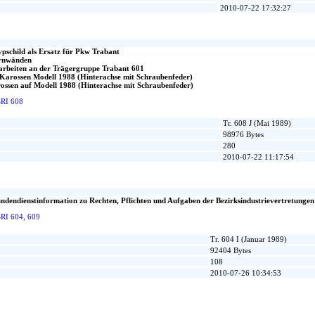
2010-07-22 17:32:27
ypschild als Ersatz für Pkw Trabant
irnwänden
arbeiten an der Trägergruppe Trabant 601
Karossen Modell 1988 (Hinterachse mit Schraubenfeder)
ssen auf Modell 1988 (Hinterachse mit Schraubenfeder)
SRI 608
Tr. 608 J (Mai 1989)
98976 Bytes
280
2010-07-22 11:17:54
endienstinformation zu Rechten, Pflichten und Aufgaben der Bezirksindustrievertretungen
SRI 604, 609
Tr. 604 I (Januar 1989)
92404 Bytes
108
2010-07-26 10:34:53