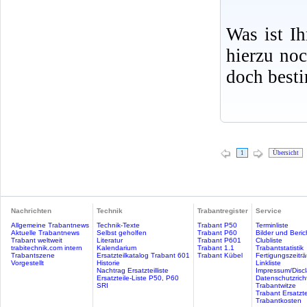
Was ist I
hierzu no
doch best
1
Übersicht
Nachrichten
Technik
Trabantregister
Service
Allgemeine Trabantnews
Technik-Texte
Trabant P50
Terminliste
Aktuelle Trabantnews
Selbst geholfen
Trabant P60
Bilder und Beric
Trabant weltweit
Literatur
Trabant P601
Clubliste
trabitechnik.com intern
Kalendarium
Trabant 1.1
Trabantstatistik
Trabantszene
Ersatzteilkatalog Trabant 601
Trabant Kübel
Fertigungszeitr
Vorgestellt
Historie
Linkliste
Nachtrag Ersatzteilliste
Impressum/Discl
Ersatzteile-Liste P50, P60
Datenschutzricht
SRI
Trabantwitze
Trabant Ersatzte
Trabantkosten