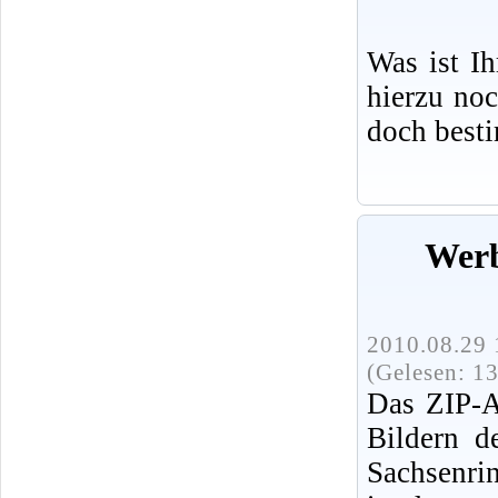
Was ist I
hierzu no
doch best
Werb
2010.08.29 
(Gelesen: 1
Das ZIP-A
Bildern d
Sachsenri