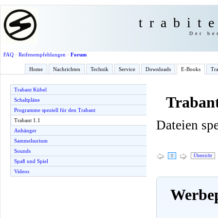
trabit
Der be
FAQ
·
Reifenempfehlungen
·
Forum
Home
Nachrichten
Technik
Service
Downloads
E-Books
Tra
Trabant Kübel
Trabant
Schaltpläne
Programme speziell für den Trabant
Trabant 1.1
Dateien spe
Anhänger
Sammelsurium
Sounds
1
Übersicht
Spaß und Spiel
Videos
Werbep