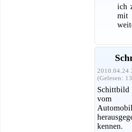
ich 
mit
weit
Schn
2010.04.24 
(Gelesen: 1
Schittbild
vom V
Autom
herausgeg
kennen.