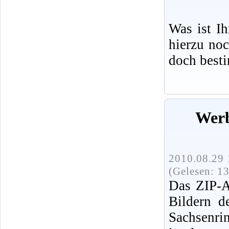
Was ist I
hierzu no
doch best
Werb
2010.08.29 
(Gelesen: 1
Das ZIP-A
Bildern d
Sachsenri