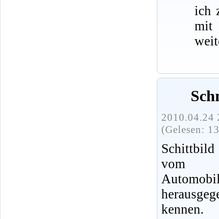
ich 
mit
weit
Schn
2010.04.24 
(Gelesen: 1
Schittbild
vom V
Autom
herausgeg
kennen.