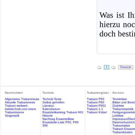
Was ist I
hierzu no
doch best
1
Übersicht
Nachrichten
Technik
Trabantregister
Service
Allgemeine Trabantnews
Technik-Texte
Trabant P50
Terminliste
Aktuelle Trabantnews
Selbst geholfen
Trabant P60
Bilder und Beric
Trabant weltweit
Literatur
Trabant P601
Clubliste
trabitechnik.com intern
Kalendarium
Trabant 1.1
Trabantstatistik
Trabantszene
Ersatzteilkatalog Trabant 601
Trabant Kübel
Fertigungszeitr
Vorgestellt
Historie
Linkliste
Nachtrag Ersatzteilliste
Impressum/Discl
Ersatzteile-Liste P50, P60
Datenschutzricht
SRI
Trabantwitze
Trabant Ersatzte
Trabantkosten