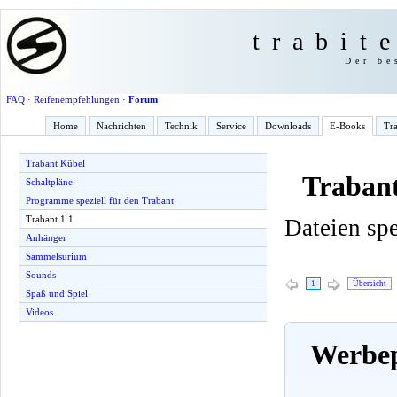
trabit
Der be
FAQ
·
Reifenempfehlungen
·
Forum
Home
Nachrichten
Technik
Service
Downloads
E-Books
Tra
Trabant Kübel
Trabant
Schaltpläne
Programme speziell für den Trabant
Trabant 1.1
Dateien spe
Anhänger
Sammelsurium
Sounds
1
Übersicht
Spaß und Spiel
Videos
Werbep