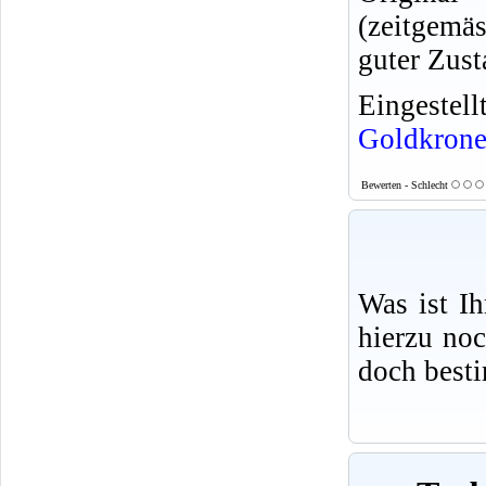
(zeitgem
guter Zus
Eingeste
Goldkron
Bewerten - Schlecht
Was ist I
hierzu no
doch best