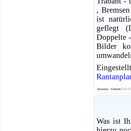
Trabant -
, Bremsen 
ist natür
geflegt
Doppelte -
Bilder k
umwandel
Eingeste
Rantanpla
Bewerten - Schlecht
Was ist I
hierzu no