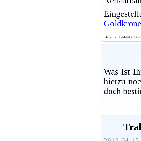
Neuaufbau
Eingeste
Goldkron
Bewerten - Schlecht
Was ist I
hierzu no
doch best
Tra
2010-04-12 