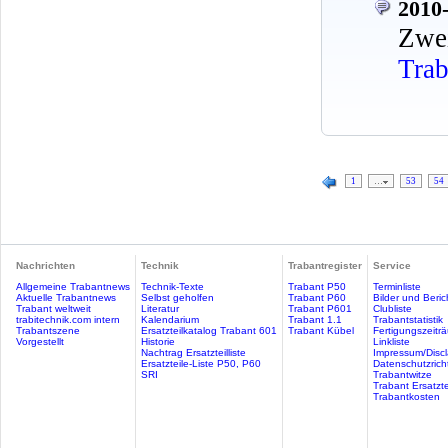
2010-
Zwe
Trab
1
…
53
54
Nachrichten
Technik
Trabantregister
Service
Allgemeine Trabantnews
Technik-Texte
Trabant P50
Terminliste
Aktuelle Trabantnews
Selbst geholfen
Trabant P60
Bilder und Beric
Trabant weltweit
Literatur
Trabant P601
Clubliste
trabitechnik.com intern
Kalendarium
Trabant 1.1
Trabantstatistik
Trabantszene
Ersatzteilkatalog Trabant 601
Trabant Kübel
Fertigungszeitr
Vorgestellt
Historie
Linkliste
Nachtrag Ersatzteilliste
Impressum/Discl
Ersatzteile-Liste P50, P60
Datenschutzricht
SRI
Trabantwitze
Trabant Ersatzte
Trabantkosten