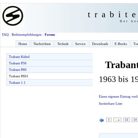
trabit
Der be
FAQ
·
Reifenempfehlungen
·
Forum
Home
Nachrichten
Technik
Service
Downloads
E-Books
Tra
Trabant Kübel
Traban
Trabant P50
Trabant P60
Trabant P601
1963 bis 1
Trabant 1.1
Einen eigenen Eintrag verf
Sortierbare Liste
1
…
53
54