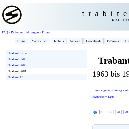
trabit
Der be
FAQ
·
Reifenempfehlungen
·
Forum
Home
Nachrichten
Technik
Service
Downloads
E-Books
Tra
Trabant Kübel
Traban
Trabant P50
Trabant P60
Trabant P601
1963 bis 1
Trabant 1.1
Einen eigenen Eintrag verf
Sortierbare Liste
1
…
28
29