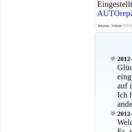
Eingeste
AUTOrepa
Bewerten - Schlecht
2012-
Glü
eing
auf 
Ich 
ande
2012-
Welc
Es w