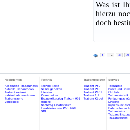
Was ist I
hierzu no
doch best
1
…
28
29
Nachrichten
Technik
Trabantregister
Service
Allgemeine Trabantnews
Technik-Texte
Trabant P50
Terminliste
Aktuelle Trabantnews
Selbst geholfen
Trabant P60
Bilder und Beric
Trabant weltweit
Literatur
Trabant P601
Clubliste
trabitechnik.com intern
Kalendarium
Trabant 1.1
Trabantstatistik
Trabantszene
Ersatzteilkatalog Trabant 601
Trabant Kübel
Fertigungszeitr
Vorgestellt
Historie
Linkliste
Nachtrag Ersatzteilliste
Impressum/Discl
Ersatzteile-Liste P50, P60
Datenschutzricht
SRI
Trabantwitze
Trabant Ersatzte
Trabantkosten