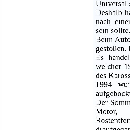
Universal s
Deshalb h
nach eine
sein sollte
Beim Auto-
gestoßen. 
Es hande
welcher 1
des Kaross
1994 wur
aufgebockt
Der Somme
Motor, 
Rostentf
draufgega