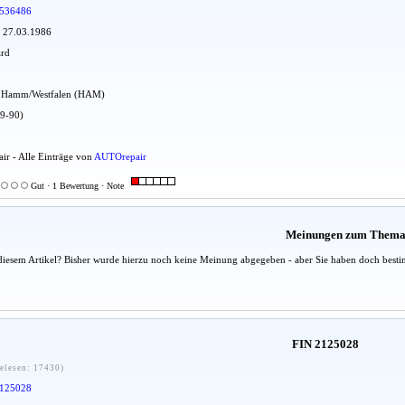
536486
: 27.03.1986
ard
adt Hamm/Westfalen (HAM)
79-90)
ir - Alle Einträge von
AUTOrepair
Gut · 1 Bewertung · Note
Meinungen zum Them
diesem Artikel? Bisher wurde hierzu noch keine Meinung abgegeben - aber Sie haben doch besti
FIN 2125028
elesen: 17430)
125028