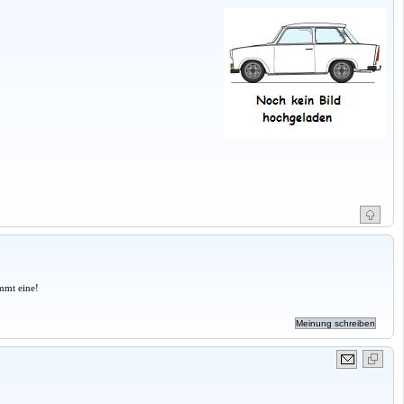
a
mmt eine!