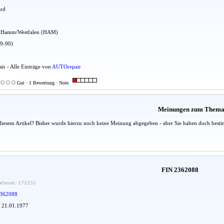
ard
adt Hamm/Westfalen (HAM)
79-90)
ir - Alle Einträge von
AUTOrepair
Gut · 1 Bewertung · Note
Meinungen zum Them
diesem Artikel? Bisher wurde hierzu noch keine Meinung abgegeben - aber Sie haben doch besti
FIN 2362088
elesen: 17525)
362088
: 21.01.1977