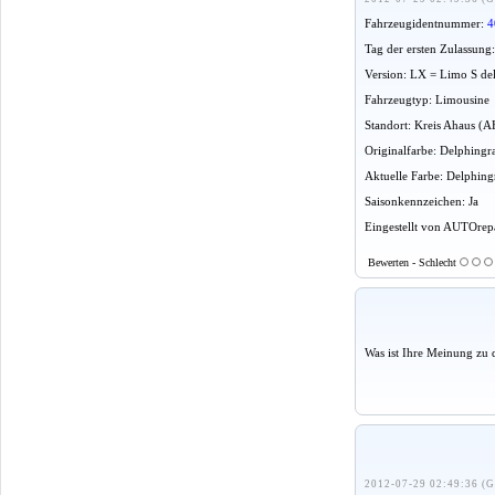
Fahrzeugidentnummer:
4
Tag der ersten Zulassung
Version: LX = Limo S de
Fahrzeugtyp: Limousine
Standort: Kreis Ahaus (A
Originalfarbe: Delphingr
Aktuelle Farbe: Delphingr
Saisonkennzeichen: Ja
Eingestellt von AUTOrepa
Bewerten - Schlecht
Was ist Ihre Meinung zu 
2012-07-29 02:49:36 (G