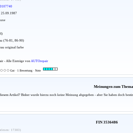
0107740
: 25.09.1987
luxe
H)
au (76-81, 86-90)
au original farbe
ir - Alle Einträge von
AUTOrepair
Gut · 1 Bewertung · Note
Meinungen zum Them
diesem Artikel? Bisher wurde hierzu noch keine Meinung abgegeben - aber Sie haben doch besti
FIN 3536486
elesen: 17383)