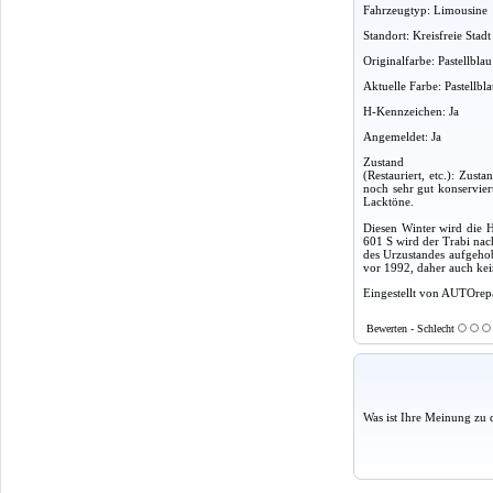
Fahrzeugtyp: Limousine
Standort: Kreisfreie Sta
Originalfarbe: Pastellbla
Aktuelle Farbe: Pastellbl
H-Kennzeichen: Ja
Angemeldet: Ja
Zustand
(Restauriert, etc.): Zus
noch sehr gut konservier
Lacktöne.
Diesen Winter wird die H
601 S wird der Trabi nach
des Urzustandes aufgehob
vor 1992, daher auch kei
Eingestellt von AUTOrepa
Bewerten - Schlecht
Was ist Ihre Meinung zu 