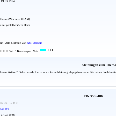
: 19.03.1974
adt Hamm/Westfalen (HAM)
au mit pastellweißem Dach
ir - Alle Einträge von
AUTOrepair
Gut · 3 Bewertungen · Note
Meinungen zum Them
diesem Artikel? Bisher wurde hierzu noch keine Meinung abgegeben - aber Sie haben doch besti
FIN 3536486
elesen: 17390)
536486
: 27.03.1986