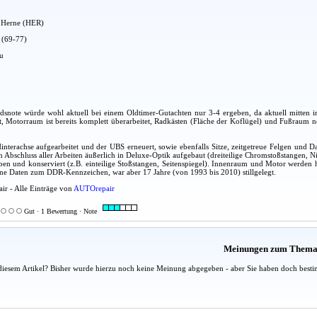
dt Herne (HER)
u (69-77)
au
tandsnote würde wohl aktuell bei einem Oldtimer-Gutachten nur 3-4 ergeben, da aktuell mitten
t, Motorraum ist bereits komplett überarbeitet, Radkästen (Fläche der Koflügel) und Fußraum ne
interachse aufgearbeitet und der UBS erneuert, sowie ebenfalls Sitze, zeitgetreue Felgen und D
 Abschluss aller Arbeiten äußerlich in Deluxe-Optik aufgebaut (dreiteilige Chromstoßstangen, Nier
en und konserviert (z.B. einteilige Stoßstangen, Seitenspiegel). Innenraum und Motor werden h
ne Daten zum DDR-Kennzeichen, war aber 17 Jahre (von 1993 bis 2010) stillgelegt.
ir - Alle Einträge von
AUTOrepair
Gut · 1 Bewertung · Note
Meinungen zum Them
diesem Artikel? Bisher wurde hierzu noch keine Meinung abgegeben - aber Sie haben doch besti