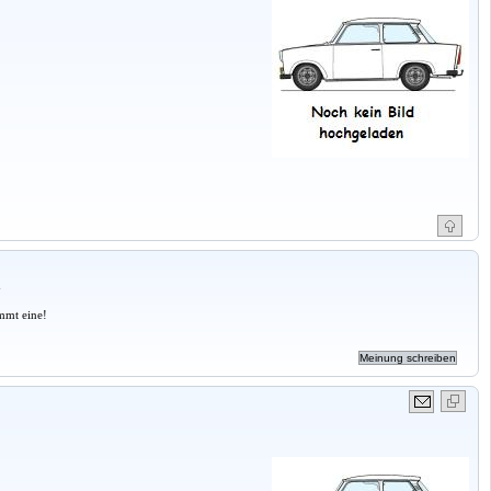
a
mmt eine!