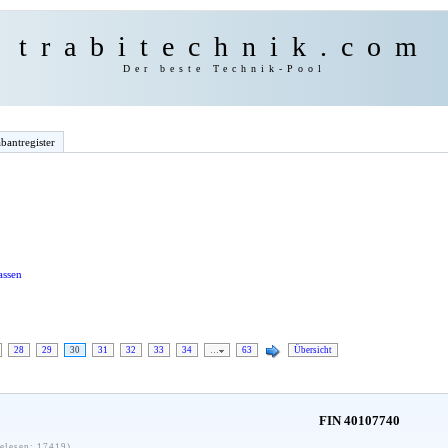
trabitechnik.com
Der beste Technik-Pool
bantregister
assen
28
29
30
31
32
33
34
…
63
Übersicht
FIN 40107740
elesen: 17419)