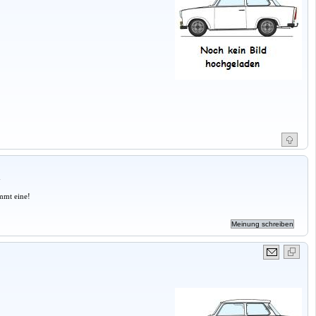
a
mmt eine!