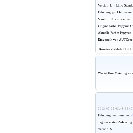
Version: L = Limo Stand
Fahrzeugtyp: Limousine
Standort: Kreisfreie St
Originalfarbe: Papyrus (
Aktuelle Farbe: Papyrus
Eingestellt von AUTOrepa
Bewerten - Schlecht
Was ist Ihre Meinung zu 
2012-07-29 02:49:36 (G
Fahrzeugidentnummer:
2
Tag der ersten Zulassung
Version: S