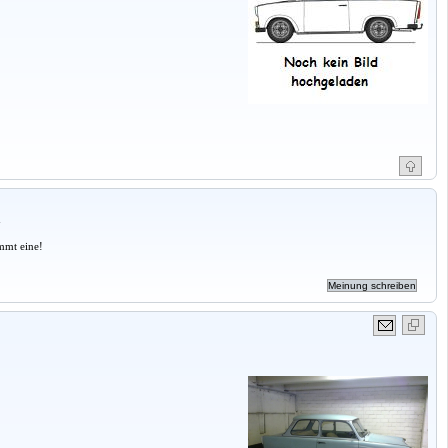
a
mmt eine!