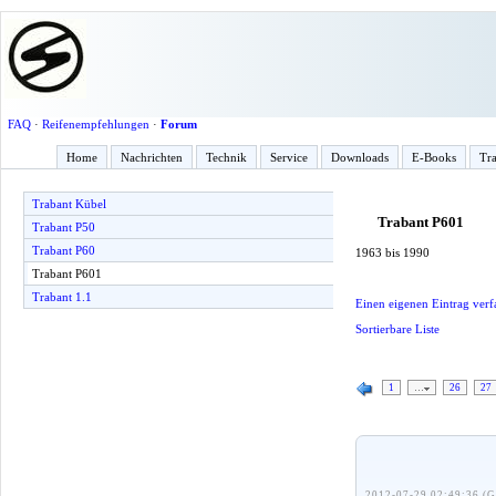
FAQ
·
Reifenempfehlungen
·
Forum
Home
Nachrichten
Technik
Service
Downloads
E-Books
Tra
Trabant Kübel
Trabant P601
Trabant P50
Trabant P60
1963 bis 1990
Trabant P601
Trabant 1.1
Einen eigenen Eintrag verf
Sortierbare Liste
1
…
26
27
2012-07-29 02:49:36 (G