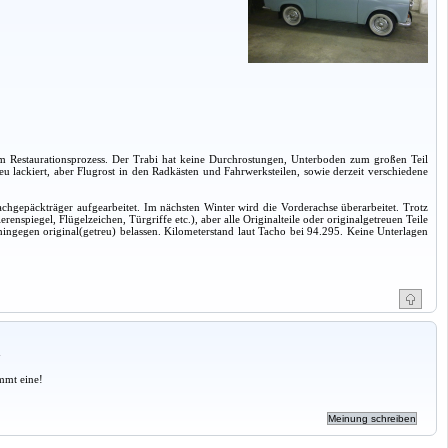
 im Restaurationsprozess. Der Trabi hat keine Durchrostungen, Unterboden zum großen Teil
u lackiert, aber Flugrost in den Radkästen und Fahrwerksteilen, sowie derzeit verschiedene
achgepäckträger aufgearbeitet. Im nächsten Winter wird die Vorderachse überarbeitet. Trotz
enspiegel, Flügelzeichen, Türgriffe etc.), aber alle Originalteile oder originalgetreuen Teile
ingegen original(getreu) belassen. Kilometerstand laut Tacho bei 94.295. Keine Unterlagen
a
mmt eine!