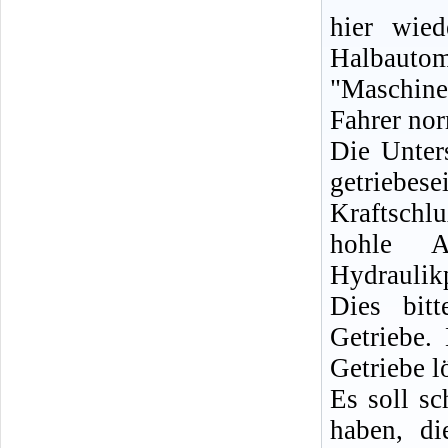
hier wie
Halbautoma
"Maschine
Fahrer nor
Die Unter
getriebe
Kraftschl
hohle A
Hydraulik
Dies bit
Getriebe.
Getriebe l
Es soll s
haben, di