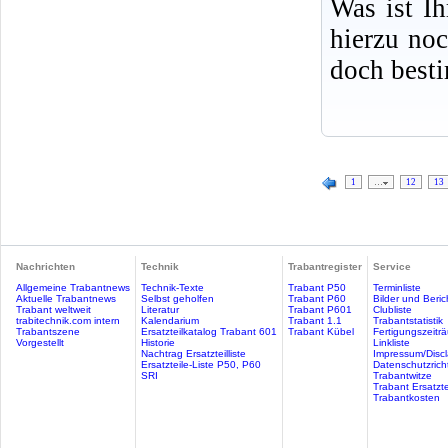
Was ist I
hierzu no
doch best
1
…
12
13
Nachrichten
Technik
Trabantregister
Service
Allgemeine Trabantnews
Technik-Texte
Trabant P50
Terminliste
Aktuelle Trabantnews
Selbst geholfen
Trabant P60
Bilder und Beric
Trabant weltweit
Literatur
Trabant P601
Clubliste
trabitechnik.com intern
Kalendarium
Trabant 1.1
Trabantstatistik
Trabantszene
Ersatzteilkatalog Trabant 601
Trabant Kübel
Fertigungszeitr
Vorgestellt
Historie
Linkliste
Nachtrag Ersatzteilliste
Impressum/Discl
Ersatzteile-Liste P50, P60
Datenschutzricht
SRI
Trabantwitze
Trabant Ersatzte
Trabantkosten