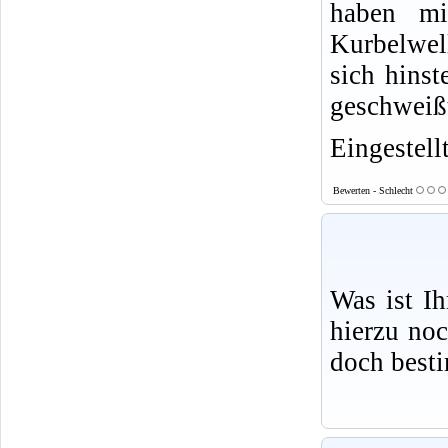
haben mi
Kurbelwell
sich hinst
geschweiß
Eingestell
Bewerten - Schlecht
Was ist I
hierzu no
doch best