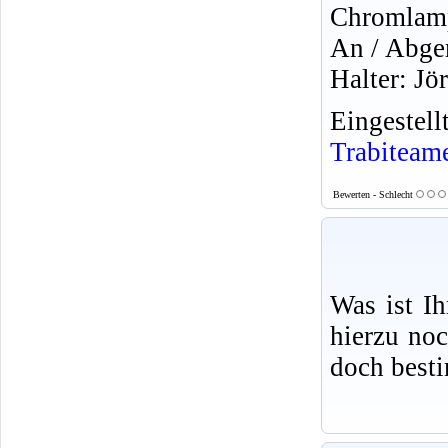
Chromlam
An / Abge
Halter: Jö
Eingeste
Trabiteam
Bewerten - Schlecht
Was ist I
hierzu no
doch best