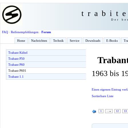
trabit
Der be
FAQ
·
Reifenempfehlungen
·
Forum
Home
Nachrichten
Technik
Service
Downloads
E-Books
Tra
Trabant Kübel
Traban
Trabant P50
Trabant P60
Trabant P601
1963 bis 1
Trabant 1.1
Einen eigenen Eintrag verf
Sortierbare Liste
1
…
12
13