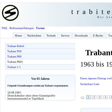
trabit
Der be
FAQ
·
Reifenempfehlungen
·
Forum
Home
Nachrichten
Technik
Service
Downloads
E-Books
Tra
Trabant Kübel
Traban
Trabant P50
Trabant P60
Trabant P601
1963 bis 1
Trabant 1.1
Einen eigenen Eintrag verf
Vor 65 Jahren
Sortierbare Liste
Folgende Veränderungen wurden am Trabant vorgenommen:
10.08.1961:
Dreieckslenker ohne obere Gummipuffer
1
2
3
4
5
Instrumententafel in Tüpfellack