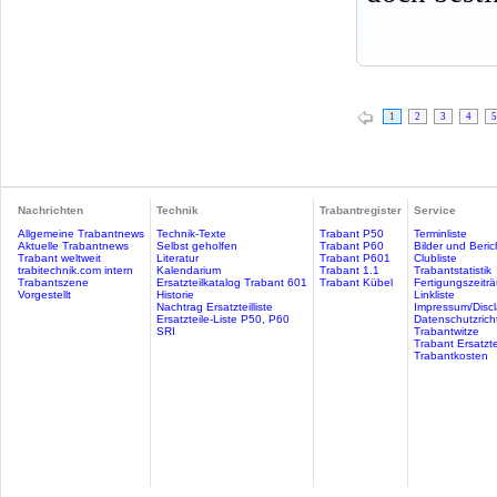
1
2
3
4
5
Nachrichten
Technik
Trabantregister
Service
Allgemeine Trabantnews
Technik-Texte
Trabant P50
Terminliste
Aktuelle Trabantnews
Selbst geholfen
Trabant P60
Bilder und Beric
Trabant weltweit
Literatur
Trabant P601
Clubliste
trabitechnik.com intern
Kalendarium
Trabant 1.1
Trabantstatistik
Trabantszene
Ersatzteilkatalog Trabant 601
Trabant Kübel
Fertigungszeitr
Vorgestellt
Historie
Linkliste
Nachtrag Ersatzteilliste
Impressum/Discl
Ersatzteile-Liste P50, P60
Datenschutzricht
SRI
Trabantwitze
Trabant Ersatzte
Trabantkosten