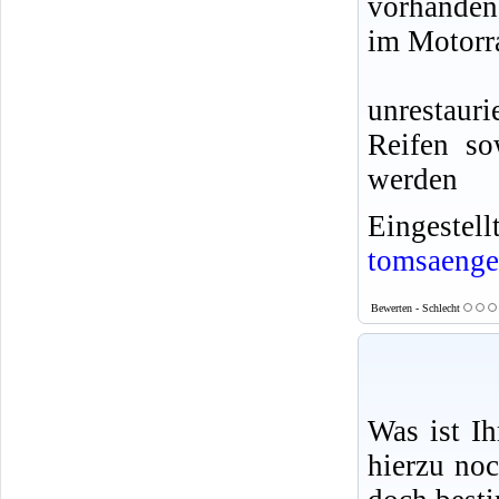
vorhanden
im Motorr
unrestaur
Reifen so
werden
Eingeste
tomsaenge
Bewerten - Schlecht
Was ist I
hierzu no