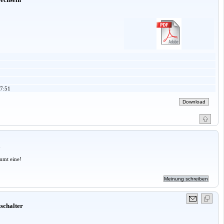
7:51
a
mmt eine!
schalter