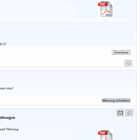
6:37
a
mmt eine!
raftwagen
nd Wartung.