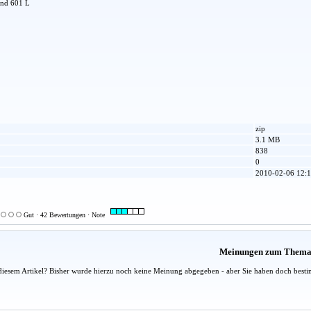
und 601 L
zip
3.1 MB
838
0
2010-02-06 12:1
Gut · 42 Bewertungen · Note
Meinungen zum Them
diesem Artikel? Bisher wurde hierzu noch keine Meinung abgegeben - aber Sie haben doch besti