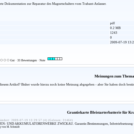
rte Dokumentation zur Reparatur des Magnetschalters vom Trabant-Anlasser.
pdf
0.2 MB
1243
0
2009-07-19 13:2
Gut · 33 Bewertungen · Note
Meinungen zum Them
diesem Artikel? Bisher wurde hierzu noch keine Meinung abgegeben - aber Sie haben doch besti
Grantiekarte Bleistarterbatterie für K
ändert: 2009-07-19 13:29:57 (4) (Gelesen: 31464)
N- UND AKKUMULATORENWERKE ZWICKAU. Garantie.Bestimmungen, Inbetriebsetzung u
ng von M. Schmidt