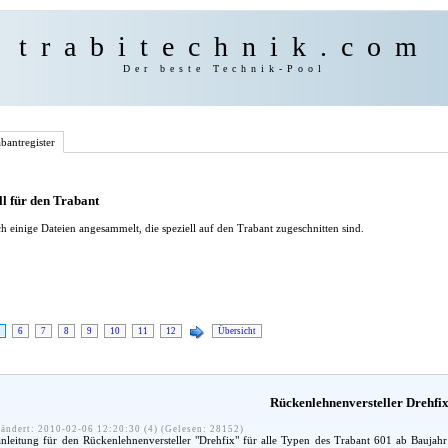
trabitechnik.com
Der beste Technik-Pool
bantregister
l für den Trabant
h einige Dateien angesammelt, die speziell auf den Trabant zugeschnitten sind.
6
7
8
9
10
11
12
Übersicht
Rückenlehnenversteller Drehfi
ändert: 2010-02-06 12:20:30 (4) (Gelesen: 28152)
leitung für den Rückenlehnenversteller "Drehfix" für alle Typen des Trabant 601 ab Baujah