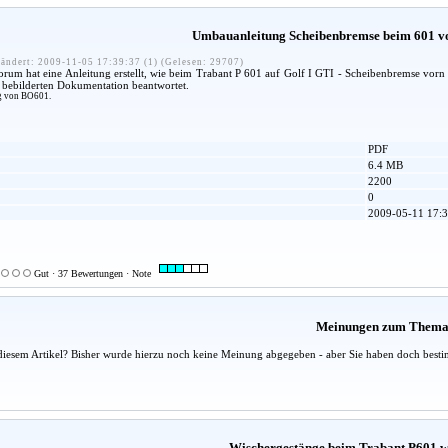
Umbauanleitung Scheibenbremse beim 601 vo
ändert: 2009-11-05 17:39:37 (1) (Gelesen: 29707)
m hat eine Anleitung erstellt, wie beim Trabant P 601 auf Golf I GTI - Scheibenbremse vorn 
 bebilderten Dokumentation beantwortet.
g von BO601.
PDF
6.4 MB
2200
0
2009-05-11 17:3
Gut · 37 Bewertungen · Note
Meinungen zum Them
diesem Artikel? Bisher wurde hierzu noch keine Meinung abgegeben - aber Sie haben doch besti
Wischergestänge beim Trabant P601 w