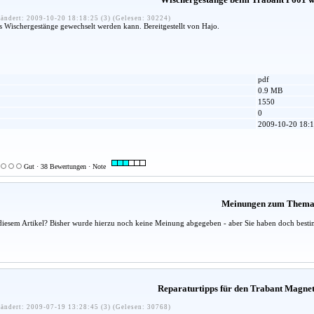
ändert: 2009-10-20 18:18:25 (3) (Gelesen: 30224)
 Wischergestänge gewechselt werden kann. Bereitgestellt von Hajo.
pdf
0.9 MB
1550
0
2009-10-20 18:1
Gut · 38 Bewertungen · Note
Meinungen zum Them
diesem Artikel? Bisher wurde hierzu noch keine Meinung abgegeben - aber Sie haben doch besti
Reparaturtipps für den Trabant Magnet
ändert: 2009-07-19 13:28:45 (3) (Gelesen: 30768)