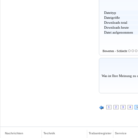
Dateityp
Dateigröße
Downloads total
Downloads heute
Datei aufgenommen
Bewerten - Schlecht
Was ist Ihre Meinung zu 
1
2
3
4
5
Nachrichten
Technik
Trabantregister
Service