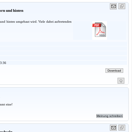
rn und hinten
und hinten umgebaut wird. Viele dabei auftretenden
3:36
a
mmt eine!
echseln