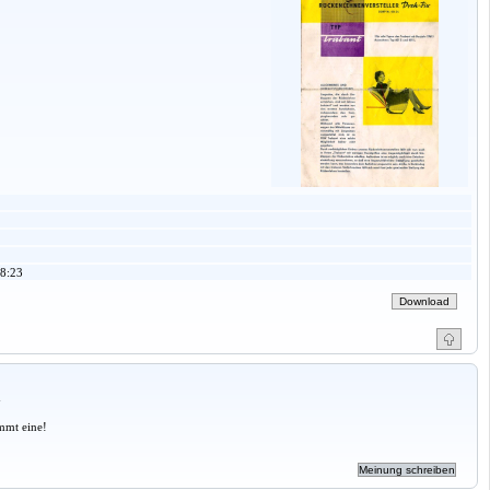
8:23
a
mmt eine!