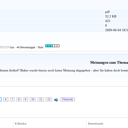
pdf
32.2 KB
425
0
2009-06-04 18:5
Gut · 44 Bewertungen · Note
Meinungen zum Them
diesem Artikel? Bisher wurde hierzu noch keine Meinung abgegeben - aber Sie haben doch besti
6
7
8
9
10
11
12
Übersicht
E-Books
Downloads