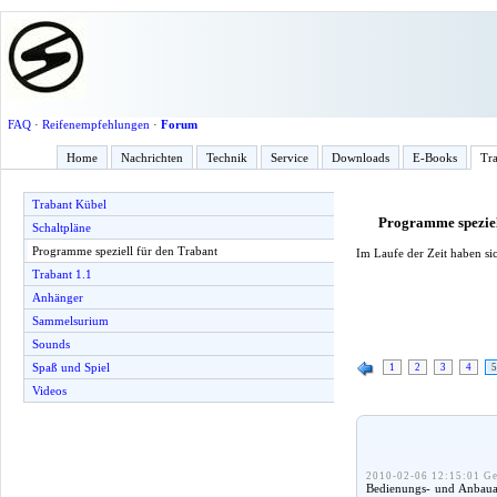
FAQ
·
Reifenempfehlungen
·
Forum
Home
Nachrichten
Technik
Service
Downloads
E-Books
Tra
Trabant Kübel
Programme speziel
Schaltpläne
Programme speziell für den Trabant
Im Laufe der Zeit haben sic
Trabant 1.1
Anhänger
Sammelsurium
Sounds
Spaß und Spiel
1
2
3
4
5
Videos
2010-02-06 12:15:01 Ge
Bedienungs- und Anbauan