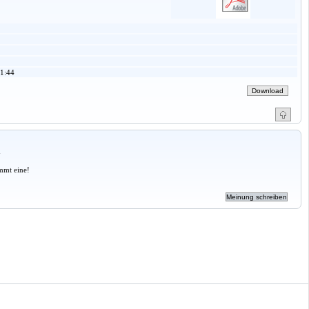
1:44
a
mmt eine!