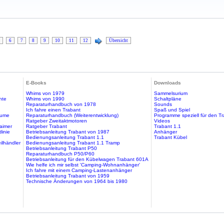
6
7
8
9
10
11
12
Übersicht
E-Books
Downloads
Whims von 1979
Sammelsurium
hte
Whims von 1990
Schaltpläne
Reparaturhandbuch von 1978
Sounds
Ich fahre einen Trabant
Spaß und Spiel
äume
Reparaturhandbuch (Weiterentwicklung)
Programme speziell für den T
Ratgeber Zweitaktmotoren
Videos
aimer
Ratgeber Trabant
Trabant 1.1
linie
Betriebsanleitung Trabant von 1987
Anhänger
Bedienungsanleitung Trabant 1.1
Trabant Kübel
ilhändler
Bedienungsanleitung Trabant 1.1 Tramp
Betriebsanleitung Trabant P50
Reparaturhandbuch P50/P60
Betriebsanleitung für den Kübelwagen Trabant 601A
Wie helfe ich mir selbst 'Camping-Wohnanhänger'
Ich fahre mit einem Camping-Lastenanhänger
Betriebsanleitung Trabant von 1959
Technische Änderungen von 1964 bis 1980