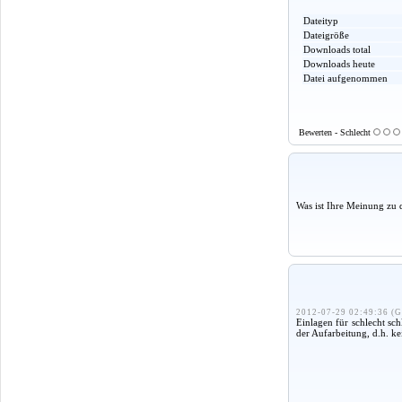
Dateityp
Dateigröße
Downloads total
Downloads heute
Datei aufgenommen
Bewerten - Schlecht
Was ist Ihre Meinung zu 
2012-07-29 02:49:36 (G
Einlagen für schlecht sc
der Aufarbeitung, d.h. k