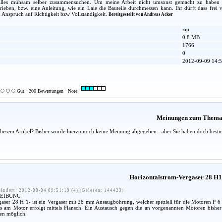
 alles mühsam selber zusammensuchen. Um meine Arbeit nicht umsonst gemacht zu haben u
rieben, bzw. eine Anleitung, wie ein Laie die Bauteile durchmessen kann. Ihr dürft dass frei 
n Anspruch auf Richtigkeit bzw Vollständigkeit.
Bereitgestellt von Andreas Acker
zip
0.8 MB
1766
0
2012-09-09 14:5
Gut · 200 Bewertungen · Note
Meinungen zum Them
diesem Artikel? Bisher wurde hierzu noch keine Meinung abgegeben - aber Sie haben doch besti
Horizontalstrom-Vergaser 28 H1
ändert: 2012-08-04 09:51:19 (4) (Gelesen: 144423)
REIBUNG
gaser 28 H 1- ist ein Vergaser mit 28 mm Ansaugbohrung, welcher speziell für die Motoren P 
rs am Motor erfolgt mittels Flansch. Ein Austausch gegen die an vorgenannten Motoren bisher
ien möglich.