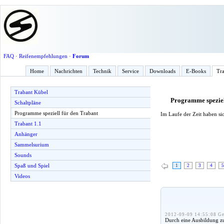
FAQ
·
Reifenempfehlungen
·
Forum
Home
Nachrichten
Technik
Service
Downloads
E-Books
Tra
Trabant Kübel
Programme speziel
Schaltpläne
Programme speziell für den Trabant
Im Laufe der Zeit haben sic
Trabant 1.1
Anhänger
Sammelsurium
Sounds
Spaß und Spiel
1
2
3
4
5
Videos
2012-09-09 14:55:08 Ge
Durch eine Ausbildung zu