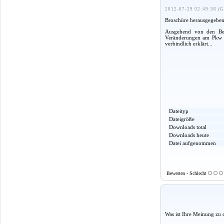
2012-07-29 02:49:36 (G
Broschüre herausgegebe
Ausgehend von den Besc
Veränderungen am Pkw Tr
verbindlich erklärt...
Dateityp
Dateigröße
Downloads total
Downloads heute
Datei aufgenommen
Bewerten - Schlecht
Was ist Ihre Meinung zu 