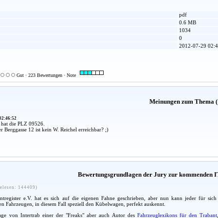
pdf
0.6 MB
1034
0
2012-07-29 02:4
Gut · 223 Bewertungen · Note
Meinungen zum Thema (
02:46:52
 hat die PLZ 09526.
r Berggasse 12 ist kein W. Reichel erreichbar? ;)
Bewertungsgrundlagen der Jury zur kommenden I
elesen: 144409)
ntregister e.V. hat es sich auf die eigenen Fahne geschrieben, aber nun kann jeder für sich
den Fahrzeugen, in diesem Fall speziell den Kübelwagen, perfekt auskennt.
age von Intertrab einer der "Freaks" aber auch Autor des
Fahrzeuglexikons für den Trabant