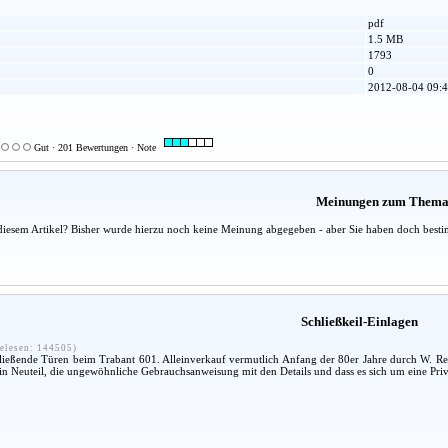
pdf
1.5 MB
1793
0
2012-08-04 09:4
Gut · 201 Bewertungen · Note
Meinungen zum Them
diesem Artikel? Bisher wurde hierzu noch keine Meinung abgegeben - aber Sie haben doch besti
Schließkeil-Einlagen
elesen: 144505)
hließende Türen beim Trabant 601. Alleinverkauf vermutlich Anfang der 80er Jahre durch W. Re
ein Neuteil, die ungewöhnliche Gebrauchsanweisung mit den Details und dass es sich um eine Pri