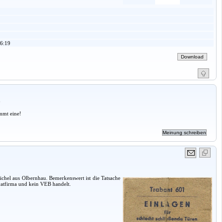
6:19
a
mmt eine!
ichel aus Olbernhau. Bemerkenswert ist die Tatsache
vatfirma und kein VEB handelt.