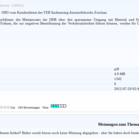
elesen: 136656)
n 1983 vom Kundendienst des VEB Sachsenring Automobilwerke Zwickau
hlüssen des Ministerrates der DDR über den sparsamsten Umgang mit Material und Ersa
abant, die zur negativen Beeinflussung der Verkehrssicherheit führen können, werden für 
pdf
4.9 MB
1345
0
2012-07-29 02:4
Gut · 184 Bewertungen · Note
Meinungen zum Them
diesem Artikel? Bisher wurde hierzu noch keine Meinung abgegeben - aber Sie haben doch besti