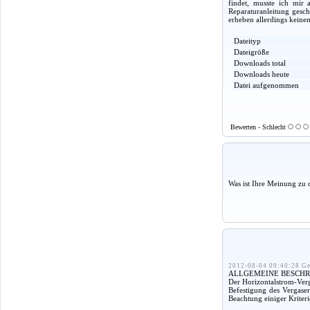
findet, musste ich mir
Reparaturanleitung gesch
erheben allerdings keine
Dateityp
Dateigröße
Downloads total
Downloads heute
Datei aufgenommen
Bewerten - Schlecht
Was ist Ihre Meinung zu 
2012-08-04 09:40:28 Ge
ALLGEMEINE BESCH
Der Horizontalstrom-Ver
Befestigung des Vergase
Beachtung einiger Kriter