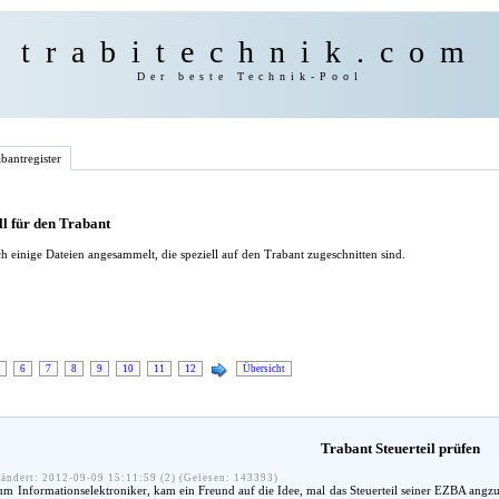
trabitechnik.com
Der beste Technik-Pool
bantregister
l für den Trabant
h einige Dateien angesammelt, die speziell auf den Trabant zugeschnitten sind.
6
7
8
9
10
11
12
Übersicht
Trabant Steuerteil prüfen
ändert: 2012-09-09 15:11:59 (2) (Gelesen: 143393)
m Informationselektroniker, kam ein Freund auf die Idee, mal das Steuerteil seiner EZBA ang