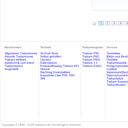
1
2
3
4
5
Nachrichten
Technik
Trabantregister
Service
Allgemeine Trabantnews
Technik-Texte
Trabant P50
Terminliste
Aktuelle Trabantnews
Selbst geholfen
Trabant P60
Bilder und Beric
Trabant weltweit
Literatur
Trabant P601
Clubliste
trabitechnik.com intern
Kalendarium
Trabant 1.1
Trabantstatistik
Trabantszene
Ersatzteilkatalog Trabant 601
Trabant Kübel
Fertigungszeitr
Vorgestellt
Historie
Linkliste
Nachtrag Ersatzteilliste
Impressum/Discl
Ersatzteile-Liste P50, P60
Datenschutzricht
SRI
Trabantwitze
Trabant Ersatzte
Trabantkosten
Copyright © 1998 - 2026 trabitechnik.com All rights reserved.