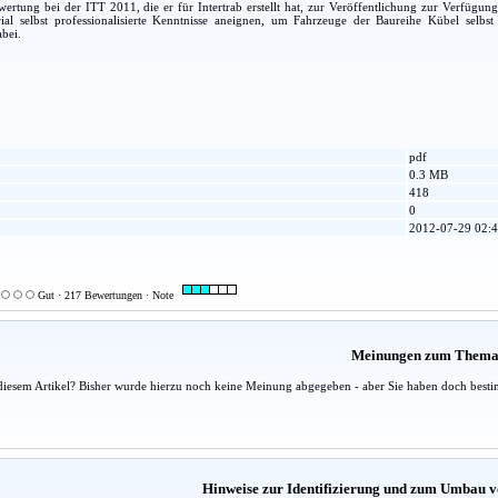
ung bei der ITT 2011, die er für Intertrab erstellt hat, zur Veröffentlichung zur Verfügung 
al selbst professionalisierte Kenntnisse aneignen, um Fahrzeuge der Baureihe Kübel selbs
abei.
pdf
0.3 MB
418
0
2012-07-29 02:4
Gut · 217 Bewertungen · Note
Meinungen zum Them
diesem Artikel? Bisher wurde hierzu noch keine Meinung abgegeben - aber Sie haben doch besti
Hinweise zur Identifizierung und zum Umbau 