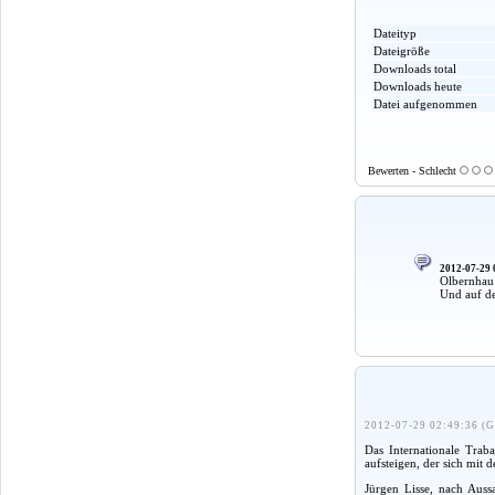
Dateityp
Dateigröße
Downloads total
Downloads heute
Datei aufgenommen
Bewerten - Schlecht
2012-07-29 
Olbernhau
Und auf de
2012-07-29 02:49:36 (G
Das Internationale Traba
aufsteigen, der sich mit 
Jürgen Lisse, nach Auss