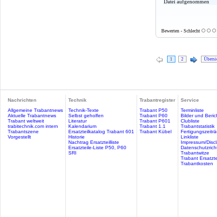
Datei aufgenommen
Bewerten - Schlecht
1
2
Übersi
Nachrichten
Technik
Trabantregister
Service
Allgemeine Trabantnews
Technik-Texte
Trabant P50
Terminliste
Aktuelle Trabantnews
Selbst geholfen
Trabant P60
Bilder und Beric
Trabant weltweit
Literatur
Trabant P601
Clubliste
trabitechnik.com intern
Kalendarium
Trabant 1.1
Trabantstatistik
Trabantszene
Ersatzteilkatalog Trabant 601
Trabant Kübel
Fertigungszeitr
Vorgestellt
Historie
Linkliste
Nachtrag Ersatzteilliste
Impressum/Discl
Ersatzteile-Liste P50, P60
Datenschutzricht
SRI
Trabantwitze
Trabant Ersatzte
Trabantkosten