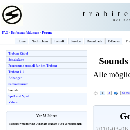
trabit
Der be
FAQ
·
Reifenempfehlungen
·
Forum
Home
Nachrichten
Technik
Service
Downloads
E-Books
Tra
Trabant Kübel
Sounds
Schaltpläne
Programme speziell für den Trabant
Trabant 1.1
Alle mögli
Anhänger
Sammelsurium
Sounds
1
2
Übersi
Spaß und Spiel
Videos
Ge
Vor 58 Jahren
Folgende Veränderung wurde am Trabant P 601 vorgenommen:
2010-03-06 