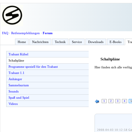
FAQ
·
Reifenempfehlungen
·
Forum
Home
Nachrichten
Technik
Service
Downloads
E-Books
Tra
Trabant Kübel
Schaltpläne
Schaltpläne
Programme speziell für den Trabant
Hier finden sich alle verf
Trabant 1.1
Anhänger
Sammelsurium
Sounds
Spaß und Spiel
1
2
3
4
5
Videos
2008-04-03 10:12:58 Ge