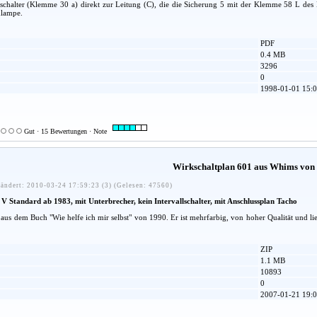
halter (Klemme 30 a) direkt zur Leitung (C), die die Sicherung 5 mit der Klemme 58 L des Li
lampe.
PDF
0.4 MB
3296
0
1998-01-01 15:0
Gut · 15 Bewertungen · Note
Wirkschaltplan 601 aus Whims von
ändert: 2010-03-24 17:59:23 (3) (Gelesen: 47560)
V Standard ab 1983, mit Unterbrecher, kein Intervallschalter, mit Anschlussplan Tacho
 aus dem Buch "Wie helfe ich mir selbst" von 1990. Er ist mehrfarbig, von hoher Qualität und l
ZIP
1.1 MB
10893
0
2007-01-21 19:0