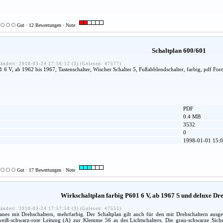
Gut · 12 Bewertungen · Note
Schaltplan 600/601
ändert: 2010-03-24 17:56:12 (3) (Gelesen: 47577)
 6 V, ab 1962 bis 1967, Tastenschalter, Wischer Schalter 5, Fußabblendschalter, farbig, pdf For
PDF
0.4 MB
3532
0
1998-01-01 15:0
Gut · 17 Bewertungen · Note
Wirkschaltplan farbig P601 6 V, ab 1967 S und deluxe Dr
ändert: 2010-03-24 17:57:58 (3) (Gelesen: 47551)
nes mit Drehschaltern, mehrfarbig. Der Schaltplan gilt auch für den mit Drehschaltern ausger
weiß-schwarz-rote Leitung (A) zur Klemme 56 as des Lichtschalters. Die grau-schwarze Siche