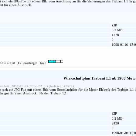
t sich ein JPG-File mit einem Bild vom Anschlussplan für die Sicherungen des Trabant 1.1 in gu
gut für einen Ausdruck.
ZIP
0.2 MB
1778
0
1998-01-01 15:0
Gut · 13 Bewertungen · Note
Wirkschaltplan Trabant 1.1 ab 1988 Motor
ändert: 2010-03-24 17:55:11 (3) (Gelesen: 47527)
t sich ein JPG-File mit einem Bild vom Stromlaufplan für die Motor-Elektrik des Trabant 1.1 in
ehr gut für einen Ausdruck. Für den Trabant 1.1
ZIP
0.2 MB
2430
0
1998-01-01 15:0