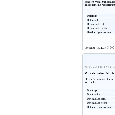
sondern vom Zündanlasssc
außerdem die Motorraum
Dateityp
Dateigröße
Downloads total
Downloads heute
Datei aufgenommen
Bewerten - Schlecht
2008-04-03 10:12:04 Ge
Wirkschaltplan P601 12 
Dieser Schaltplan stammt
am Tacho.
Dateityp
Dateigröße
Downloads total
Downloads heute
Datei aufgenommen