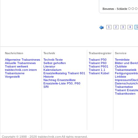
Bewerten - Schlecht
1
2
3
4
5
Nachrichten
Technik
Trabantregister
Service
Allgemeine Trabantnews
Technik-Texte
Trabant P50
Terminliste
Aktuelle Trabantnews
Selbst geholfen
Trabant P60
Bilder und Beric
Trabant weltweit
Literatur
Trabant P601
Clubliste
trabitechnik.com intern
Kalendarium
Trabant 1.1
Trabantstatistik
Trabantszene
Ersatzteilkatalog Trabant 601
Trabant Kübel
Fertigungszeitr
Vorgestellt
Historie
Linkliste
Nachtrag Ersatzteilliste
Impressum/Discl
Ersatzteile-Liste P50, P60
Datenschutzricht
SRI
Trabantwitze
Trabant Ersatzte
Trabantkosten
Copyright © 1998 - 2026 trabitechnik.com All rights reserved.