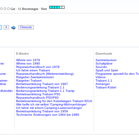
Gut · 11 Bewertungen · Note
6
Übersicht
E-Books
Downloads
Whims von 1979
Sammelsurium
hte
Whims von 1990
Schaltpläne
Reparaturhandbuch von 1978
Sounds
Ich fahre einen Trabant
Spaß und Spiel
äume
Reparaturhandbuch (Weiterentwicklung)
Programme speziell für den T
Ratgeber Zweitaktmotoren
Videos
aimer
Ratgeber Trabant
Trabant 1.1
linie
Betriebsanleitung Trabant von 1987
Anhänger
Bedienungsanleitung Trabant 1.1
Trabant Kübel
ilhändler
Bedienungsanleitung Trabant 1.1 Tramp
Betriebsanleitung Trabant P50
Reparaturhandbuch P50/P60
Betriebsanleitung für den Kübelwagen Trabant 601A
Wie helfe ich mir selbst 'Camping-Wohnanhänger'
Ich fahre mit einem Camping-Lastenanhänger
Betriebsanleitung Trabant von 1959
Technische Änderungen von 1964 bis 1980