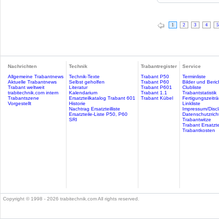
1
2
3
4
5
Nachrichten
Technik
Trabantregister
Service
Allgemeine Trabantnews
Technik-Texte
Trabant P50
Terminliste
Aktuelle Trabantnews
Selbst geholfen
Trabant P60
Bilder und Beric
Trabant weltweit
Literatur
Trabant P601
Clubliste
trabitechnik.com intern
Kalendarium
Trabant 1.1
Trabantstatistik
Trabantszene
Ersatzteilkatalog Trabant 601
Trabant Kübel
Fertigungszeitr
Vorgestellt
Historie
Linkliste
Nachtrag Ersatzteilliste
Impressum/Discl
Ersatzteile-Liste P50, P60
Datenschutzricht
SRI
Trabantwitze
Trabant Ersatzte
Trabantkosten
Copyright © 1998 - 2026 trabitechnik.com All rights reserved.