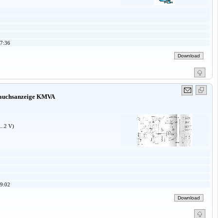
7:36
rauchsanzeige KMVA
..2 V)
9:02