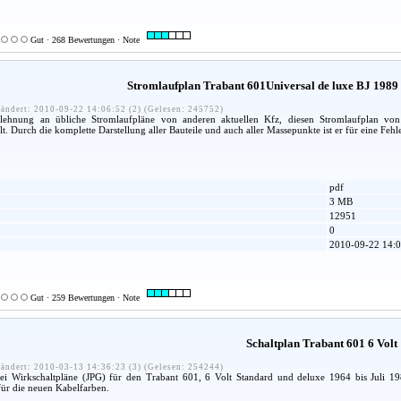
Gut · 268 Bewertungen · Note
Stromlaufplan Trabant 601Universal de luxe BJ 198
ändert: 2010-09-22 14:06:52 (2) (Gelesen: 245752)
lehnung an übliche Stromlaufpläne von anderen aktuellen Kfz, diesen Stromlaufplan vo
. Durch die komplette Darstellung aller Bauteile und auch aller Massepunkte ist er für eine Fehl
pdf
3 MB
12951
0
2010-09-22 14:0
Gut · 259 Bewertungen · Note
Schaltplan Trabant 601 6 Volt
ändert: 2010-03-13 14:36:23 (3) (Gelesen: 254244)
wei Wirkschaltpläne (JPG) für den Trabant 601, 6 Volt Standard und deluxe 1964 bis Juli 19
ür die neuen Kabelfarben.