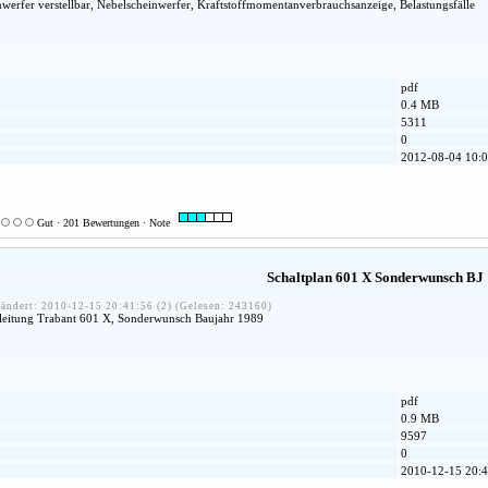
erfer verstellbar, Nebelscheinwerfer, Kraftstoffmomentanverbrauchsanzeige, Belastungsfälle
pdf
0.4 MB
5311
0
2012-08-04 10:0
Gut · 201 Bewertungen · Note
Schaltplan 601 X Sonderwunsch BJ
ändert: 2010-12-15 20:41:56 (2) (Gelesen: 243160)
anleitung Trabant 601 X, Sonderwunsch Baujahr 1989
pdf
0.9 MB
9597
0
2010-12-15 20:4