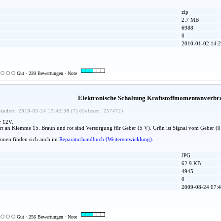
zip
2.7 MB
6988
0
2010-01-02 14:2
Gut · 239 Bewertungen · Note
Elektronische Schaltung Kraftstoffmomentanverb
ändert: 2010-03-24 17:42:38 (7) (Gelesen: 257472)
r 12V.
t an Klemme 15. Braun und rot sind Versorgung für Geber (5 V). Grün ist Signal vom Geber (0.
ionen finden sich auch im
Reparaturhandbuch (Weiterentwicklung)
.
JPG
62.9 KB
4945
0
2009-08-24 07:4
Gut · 256 Bewertungen · Note