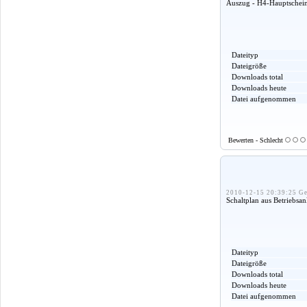
Auszug - H4-Hauptscheinw
Dateityp
Dateigröße
Downloads total
Downloads heute
Datei aufgenommen
Bewerten - Schlecht
2010-12-15 20:39:25 Ge
Schaltplan aus Betriebs
Dateityp
Dateigröße
Downloads total
Downloads heute
Datei aufgenommen