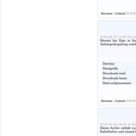
Bewerten - Schlecht
2010-09-22 14:03:26 Ge
Hiermit hat Hajo in An
Anhängerkupplung erstellt
Dateityp
Dateigröße
Downloads total
Downloads heute
Datei aufgenommen
Bewerten - Schlecht
2010-01-02 14:23:41 Ge
Dieses Archiv enthält z
Kabelfarben und einmal f