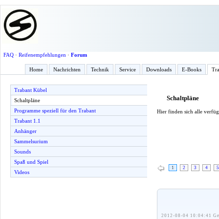
FAQ
·
Reifenempfehlungen
·
Forum
Home
Nachrichten
Technik
Service
Downloads
E-Books
Tra
Trabant Kübel
Schaltpläne
Schaltpläne
Programme speziell für den Trabant
Hier finden sich alle verf
Trabant 1.1
Anhänger
Sammelsurium
Sounds
Spaß und Spiel
1
2
3
4
5
Videos
2012-08-04 10:04:41 Ge