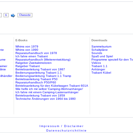
6
Übersicht
E-Books
Downloads
Whims von 1979
Sammelsurium
hte
Whims von 1990
Schaltpläne
Reparaturhandbuch von 1978
Sounds
Ich fahre einen Trabant
Spaß und Spiel
äume
Reparaturhandbuch (Weiterentwicklung)
Programme speziell für den T
Ratgeber Zweitaktmotoren
Videos
aimer
Ratgeber Trabant
Trabant 1.1
linie
Betriebsanleitung Trabant von 1987
Anhänger
Bedienungsanleitung Trabant 1.1
Trabant Kübel
ilhändler
Bedienungsanleitung Trabant 1.1 Tramp
Betriebsanleitung Trabant P50
Reparaturhandbuch P50/P60
Betriebsanleitung für den Kübelwagen Trabant 601A
Wie helfe ich mir selbst 'Camping-Wohnanhänger'
Ich fahre mit einem Camping-Lastenanhänger
Betriebsanleitung Trabant von 1959
Technische Änderungen von 1964 bis 1980
Impressum / Disclaimer
Datenschutzrichtlinie