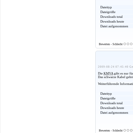
Dateityp
Dateigröße
Downloads total
Downloads heute
Datei aufgenommen
Bewerten - Schlecht
2009-08-24 07:45:40 Ge
Die
KMVA
gibt es nur fü
Das schwarze Kabel gehör
Weiterführende Informat
Dateityp
Dateigröße
Downloads total
Downloads heute
Datei aufgenommen
Bewerten - Schlecht