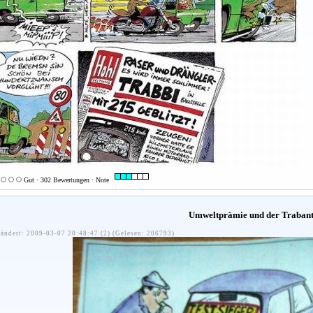
Gut · 302 Bewertungen · Note
Umweltprämie und der Traban
ändert: 2009-03-07 20:48:47 (2) (Gelesen: 206793)