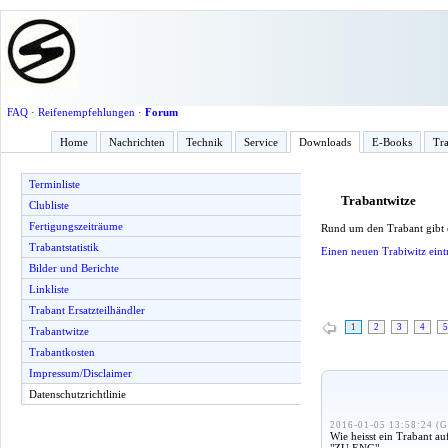
FAQ
·
Reifenempfehlungen
·
Forum
Home
Nachrichten
Technik
Service
Downloads
E-Books
Tra
Terminliste
Trabantwitze
Clubliste
Fertigungszeiträume
Rund um den Trabant gibt
Trabantstatistik
Einen neuen Trabiwitz eint
Bilder und Berichte
Linkliste
Trabant Ersatzteilhändler
1
2
3
4
5
Trabantwitze
Trabantkosten
Impressum/Disclaimer
Datenschutzrichtlinie
2016-01-05 13:58:24 (G
Wie heisst ein Trabant au
"ZU ENG"