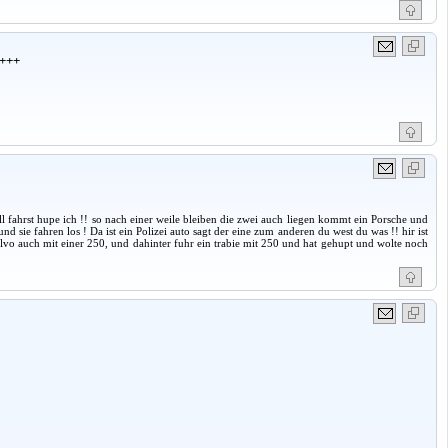
+++
ell fahrst hupe ich !! so nach einer weile bleiben die zwei auch liegen kommt ein Porsche und
und sie fahren los ! Da ist ein Polizei auto sagt der eine zum anderen du west du was !! hir ist
lvo auch mit einer 250, und dahinter fuhr ein trabie mit 250 und hat gehupt und wolte noch