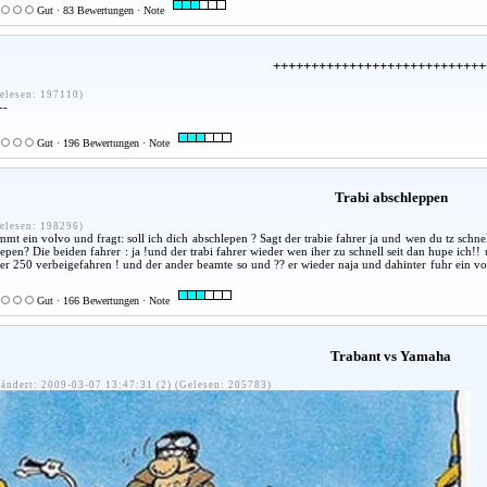
Gut · 83 Bewertungen · Note
++++++++++++++++++++++++++++
elesen: 197110)
--
Gut · 196 Bewertungen · Note
Trabi abschleppen
elesen: 198296)
ommt ein volvo und fragt: soll ich dich abschlepen ? Sagt der trabie fahrer ja und wen du tz schn
lepen? Die beiden fahrer : ja !und der trabi fahrer wieder wen iher zu schnell seit dan hupe ich!! 
ner 250 verbeigefahren ! und der ander beamte so und ?? er wieder naja und dahinter fuhr ein vo
Gut · 166 Bewertungen · Note
Trabant vs Yamaha
ändert: 2009-03-07 13:47:31 (2) (Gelesen: 205783)