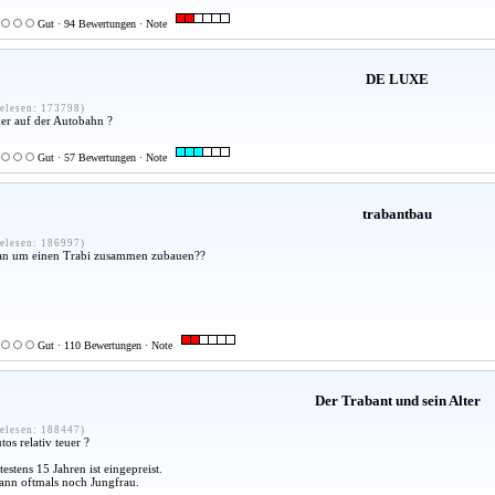
Gut · 94 Bewertungen · Note
DE LUXE
elesen: 173798)
her auf der Autobahn ?
Gut · 57 Bewertungen · Note
trabantbau
elesen: 186997)
an um einen Trabi zusammen zubauen??
Gut · 110 Bewertungen · Note
Der Trabant und sein Alter
elesen: 188447)
os relativ teuer ?
estens 15 Jahren ist eingepreist.
dann oftmals noch Jungfrau.