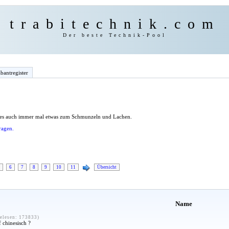
trabitechnik.com
Der beste Technik-Pool
bantregister
 es auch immer mal etwas zum Schmunzeln und Lachen.
ragen.
6
7
8
9
10
11
Übersicht
Name
elesen: 173833)
f chinesisch ?