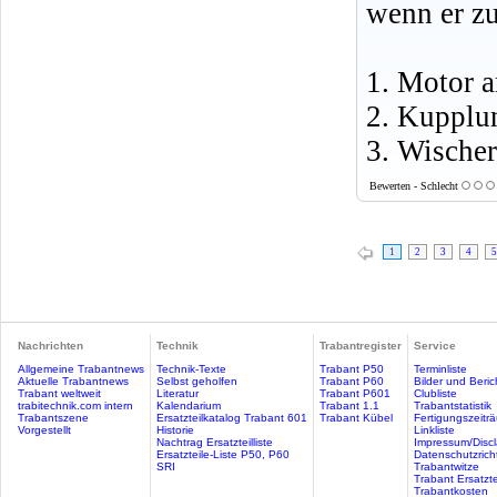
wenn er zu
1. Motor a
2. Kupplun
3. Wische
Bewerten - Schlecht
1
2
3
4
5
Nachrichten
Technik
Trabantregister
Service
Allgemeine Trabantnews
Technik-Texte
Trabant P50
Terminliste
Aktuelle Trabantnews
Selbst geholfen
Trabant P60
Bilder und Beric
Trabant weltweit
Literatur
Trabant P601
Clubliste
trabitechnik.com intern
Kalendarium
Trabant 1.1
Trabantstatistik
Trabantszene
Ersatzteilkatalog Trabant 601
Trabant Kübel
Fertigungszeitr
Vorgestellt
Historie
Linkliste
Nachtrag Ersatzteilliste
Impressum/Discl
Ersatzteile-Liste P50, P60
Datenschutzricht
SRI
Trabantwitze
Trabant Ersatzte
Trabantkosten