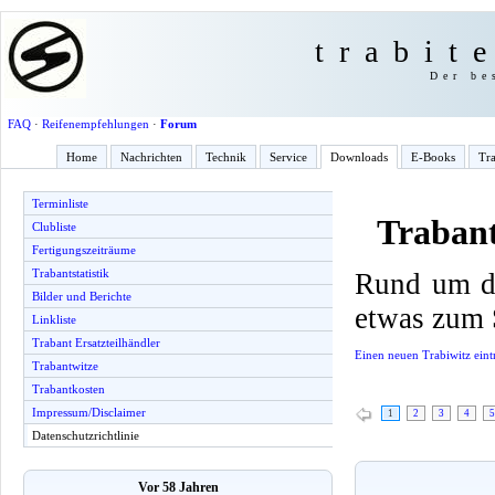
trabit
Der be
FAQ
·
Reifenempfehlungen
·
Forum
Home
Nachrichten
Technik
Service
Downloads
E-Books
Tra
Terminliste
Trabant
Clubliste
Fertigungszeiträume
Trabantstatistik
Rund um de
Bilder und Berichte
etwas zum 
Linkliste
Trabant Ersatzteilhändler
Einen neuen Trabiwitz eint
Trabantwitze
Trabantkosten
Impressum/Disclaimer
1
2
3
4
5
Datenschutzrichtlinie
Vor 58 Jahren