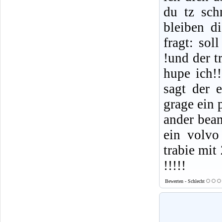
du tz sch
bleiben d
fragt: sol
!und der t
hupe ich!!
sagt der 
grage ein 
ander beam
ein volvo
trabie mit
!!!!!
Bewerten - Schlecht