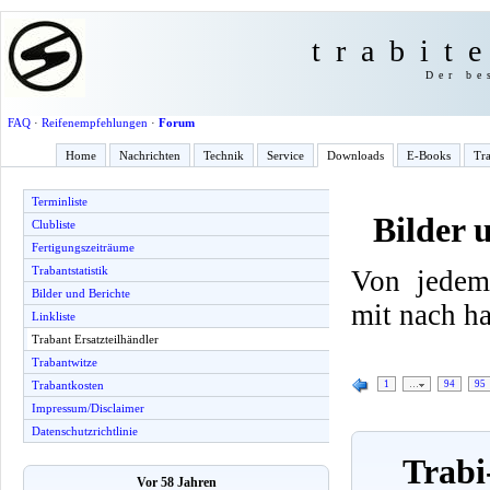
trabit
Der be
FAQ
·
Reifenempfehlungen
·
Forum
Home
Nachrichten
Technik
Service
Downloads
E-Books
Tra
Terminliste
Bilder 
Clubliste
Fertigungszeiträume
Trabantstatistik
Von jedem
Bilder und Berichte
mit nach h
Linkliste
Trabant Ersatzteilhändler
Trabantwitze
1
…
94
95
Trabantkosten
Impressum/Disclaimer
Datenschutzrichtlinie
Trabi
Vor 58 Jahren