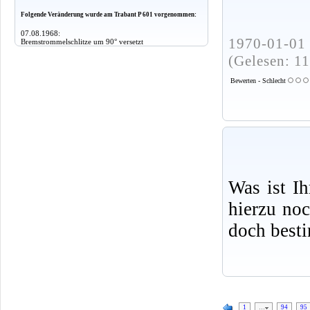
Folgende Veränderung wurde am Trabant P 601 vorgenommen:
07.08.1968:
1970-01-01 
Bremstrommelschlitze um 90° versetzt
(Gelesen: 1
Bewerten - Schlecht
Was ist I
hierzu no
doch best
1
…
94
95