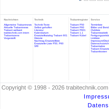
Nachrichten
Technik
Trabantregister
Service
Allgemeine Trabantnews
Technik-Texte
Trabant P50
Terminliste
Aktuelle Trabantnews
Selbst geholfen
Trabant P60
Bilder und Beric
Trabant weltweit
Literatur
Trabant P601
Clubliste
trabitechnik.com intern
Kalendarium
Trabant 1.1
Trabantstatistik
Trabantszene
Ersatzteilkatalog Trabant 601
Trabant Kübel
Fertigungszeitr
Vorgestellt
Historie
Linkliste
Nachtrag Ersatzteilliste
Impressum/Discl
Ersatzteile-Liste P50, P60
Datenschutzricht
SRI
Trabantwitze
Trabant Ersatzte
Trabantkosten
Copyright © 1998 - 2026 trabitechnik.com 
Impress
Datensc