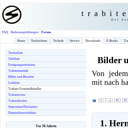
trabit
Der be
FAQ
·
Reifenempfehlungen
·
Forum
Home
Nachrichten
Technik
Service
Downloads
E-Books
Tra
Terminliste
Bilder 
Clubliste
Fertigungszeiträume
Trabantstatistik
Von jedem
Bilder und Berichte
mit nach h
Linkliste
Trabant Ersatzteilhändler
Trabantwitze
1
…
91
92
Trabantkosten
Impressum/Disclaimer
Datenschutzrichtlinie
1. Her
Vor 58 Jahren