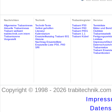
Nachrichten
Technik
Trabantregister
Service
Allgemeine Trabantnews
Technik-Texte
Trabant P50
Terminliste
Aktuelle Trabantnews
Selbst geholfen
Trabant P60
Bilder und Beric
Trabant weltweit
Literatur
Trabant P601
Clubliste
trabitechnik.com intern
Kalendarium
Trabant 1.1
Trabantstatistik
Trabantszene
Ersatzteilkatalog Trabant 601
Trabant Kübel
Fertigungszeitr
Vorgestellt
Historie
Linkliste
Nachtrag Ersatzteilliste
Impressum/Discl
Ersatzteile-Liste P50, P60
Datenschutzricht
SRI
Trabantwitze
Trabant Ersatzte
Trabantkosten
Copyright © 1998 - 2026 trabitechnik.com 
Impress
Datensc