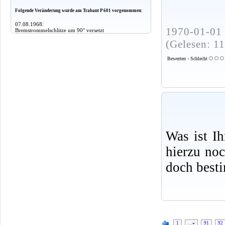
Folgende Veränderung wurde am Trabant P 601 vorgenommen:
07.08.1968:
1970-01-01 
Bremstrommelschlitze um 90° versetzt
(Gelesen: 1
Bewerten - Schlecht
Was ist I
hierzu no
doch best
1
…
91
92